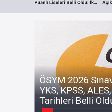
 Öğrenci 500
Puanlı Liseleri Belli Oldu: İki
Açık
Program 500 Puanla Kapattı
Öğre
Beş 
ÖSYM 2026 Sınav 
YKS, KPSS, ALES,
Tarihleri Belli Old