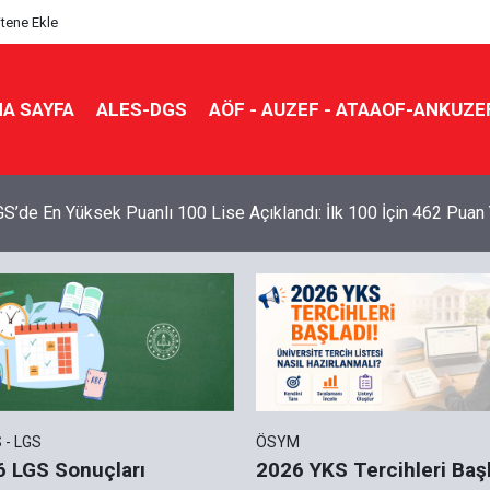
itene Ekle
A SAYFA
ALES-DGS
AÖF - AUZEF - ATAAOF-ANKUZE
S’de En Yüksek Puanlı 100 Lise Açıklandı: İlk 100 İçin 462 Puan 
 - LGS
ÖSYM
 LGS Sonuçları
2026 YKS Tercihleri Başl