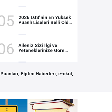
462 Puan Yetti
2026 LGS’nin En Yüksek
Puanlı Liseleri Belli Oldu:
İki Program 500 Puanla
Kapattı
Aileniz Sizi İlgi ve
Yeteneklerinize Göre
Hangi Eğitim
Faaliyetlerine
Yönlendiriyor?
Puanları, Eğitim Haberleri, e-okul,