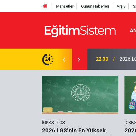
Manşetler
Günün Haberleri
Arşiv
S
AN
Yüzdelik Dilimler Neden Beklenenden Fazla
24
22:30
2026 LG
İOKBS - LGS
İOKBS
i Sayısı
2026 LGS’nin En Yüksek
2026