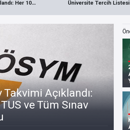
landı: Her 10
Üniversite Tercih Listesi
nciden Yaklaşık 9’u İlk
Nasıl Hazırlanmalı?
Tercihine Yerleşti
Ön
Takvimi Açıklandı:
 TUS ve Tüm Sınav
20
u
Aç