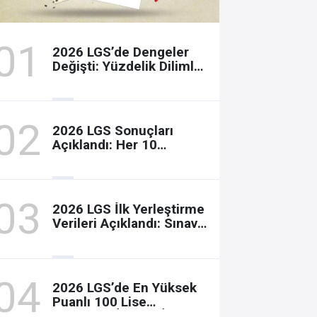
2026 LGS’de Dengeler
Değişti: Yüzdelik Dilimler
Neden Beklenenden
Fazla Oynadı?
2026 LGS Sonuçları
Açıklandı: Her 10
Öğrenciden Yaklaşık 9’u
İlk Beş Tercihine Yerleşti
2026 LGS İlk Yerleştirme
Verileri Açıklandı: Sınavla
Alan Liseler Yüzde 95,76
Doldu
2026 LGS’de En Yüksek
Puanlı 100 Lise
Açıklandı: İlk 100 İçin