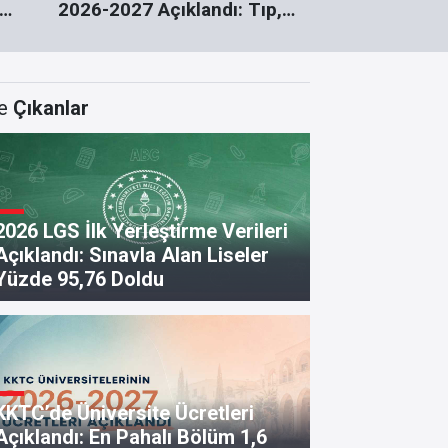
2026-2027 Açıklandı: Tıp,
Açıklandı: TY
Diş Hekimliği ve Pilotaj
Şampiyonları
Ücretleri
e
Çıkanlar
2026 LGS İlk Yerleştirme Verileri
Açıklandı: Sınavla Alan Liseler
Yüzde 95,76 Doldu
25-2026 Eğitim Öğretim Yıl
ıklandı
KKTC’de Üniversite Ücretleri
Açıklandı: En Pahalı Bölüm 1,6