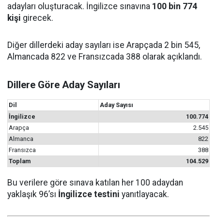
adayları oluşturacak. İngilizce sınavına
100 bin 774
kişi
girecek.
Diğer dillerdeki aday sayıları ise Arapçada 2 bin 545,
Almancada 822 ve Fransızcada 388 olarak açıklandı.
Dillere Göre Aday Sayıları
Dil
Aday Sayısı
İngilizce
100.774
Arapça
2.545
Almanca
822
Fransızca
388
Toplam
104.529
Bu verilere göre sınava katılan her 100 adaydan
yaklaşık 96’sı
İngilizce testini
yanıtlayacak.