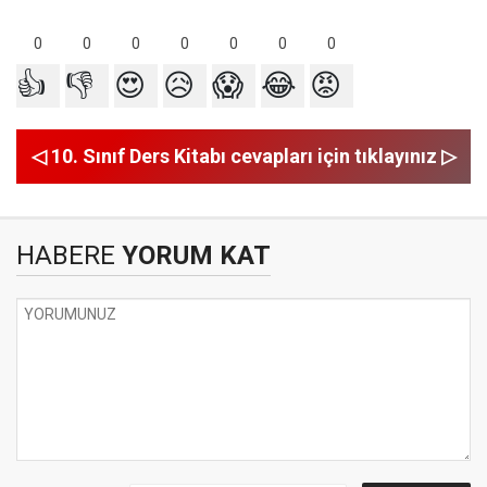
0
0
0
0
0
0
0
👍
👎
😍
😥
😱
😂
😡
◁ 10. Sınıf Ders Kitabı cevapları için tıklayınız ▷
HABERE
YORUM KAT