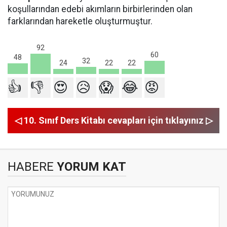
koşullarından edebi akımların birbirlerinden olan
farklarından hareketle oluşturmuştur.
92
60
48
32
24
22
22
👍
👎
😍
😥
😱
😂
😡
◁ 10. Sınıf Ders Kitabı cevapları için tıklayınız ▷
HABERE
YORUM KAT