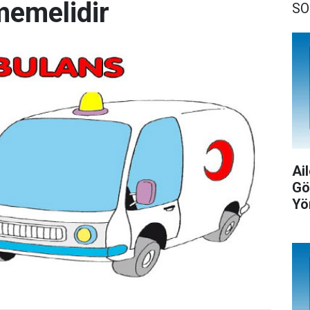
memelidir
SO
Ail
Gö
Yö