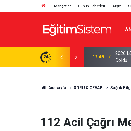
Manşetler
Günün Haberleri
Arşiv
S
AN
i Açıklandı: Sınavla Alan Liseler Yüzde 95,76
2026 LG
24
04:00
Tercihin
Anasayfa
SORU & CEVAP
Sağlık Bilg
112 Acil Çağrı M