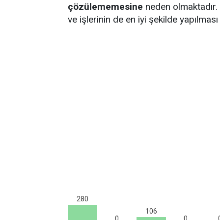
çözülememesine
neden olmaktadır.
ve işlerinin de en iyi şekilde yapılmas
280
106
0
0