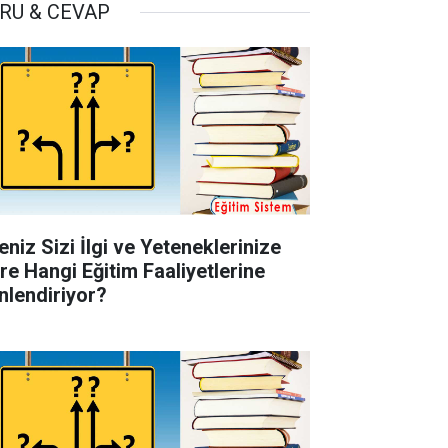
RU & CEVAP
eniz Sizi İlgi ve Yeteneklerinize
re Hangi Eğitim Faaliyetlerine
nlendiriyor?