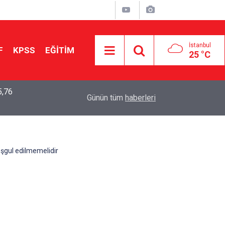
İstanbul
F
KPSS
EĞİTİM
25 °C
Aileniz Sizi İlgi ve Yeteneklerinize Göre Hangi E
01:00
Günün tüm
haberleri
Yönlendiriyor?
şgul edilmemelidir