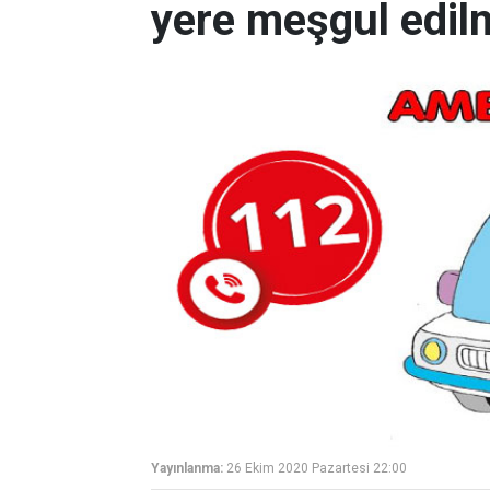
yere meşgul edil
Yayınlanma:
26 Ekim 2020 Pazartesi 22:00