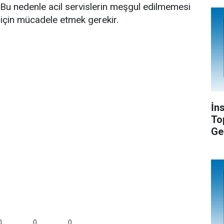
 Bu nedenle acil servislerin meşgul edilmemesi
ı için mücadele etmek gerekir.
İn
To
Ge
0
0
0