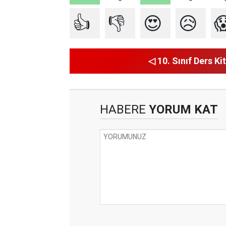
👍
👎
😍
😥

◁ 10. Sınıf Ders Kit
HABERE
YORUM KAT