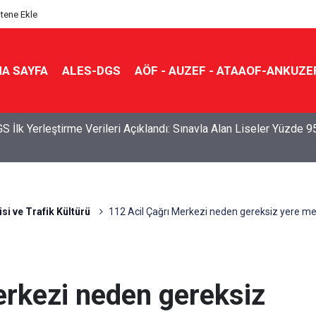
itene Ekle
A SAYFA
ALES-DGS
AÖF - AUZEF - ATAAOF-ANKUZE
S Sonuçları Açıklandı: Her 10 Öğrenciden Yaklaşık 9’u İlk Beş
e Yerleşti
isi ve Trafik Kültürü
112 Acil Çağrı Merkezi neden gereksiz yere me
erkezi neden gereksiz