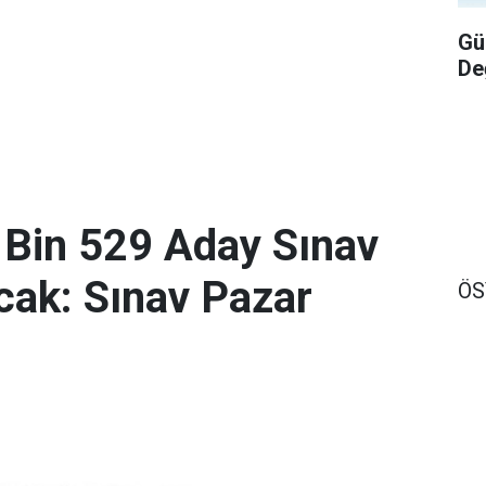
Gü
De
 Bin 529 Aday Sınav
ak: Sınav Pazar
Ö