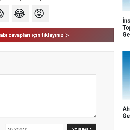

😂
😡
İn
To
Ge
abı cevapları için tıklayınız ▷
Ah
Ge