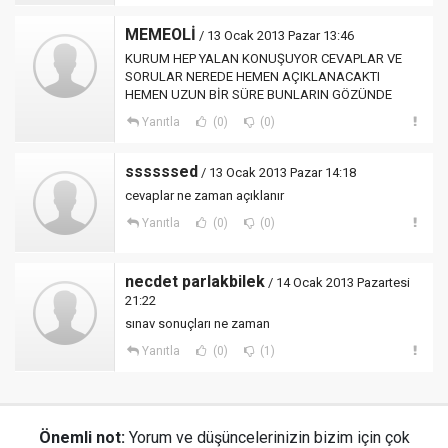
MEMEOLİ
/ 13 Ocak 2013 Pazar 13:46
KURUM HEP YALAN KONUŞUYOR CEVAPLAR VE
SORULAR NEREDE HEMEN AÇIKLANACAKTI
HEMEN UZUN BİR SÜRE BUNLARIN GÖZÜNDE
Yanıtla
(0)
(0)
ssssssed
/ 13 Ocak 2013 Pazar 14:18
cevaplar ne zaman açıklanır
Yanıtla
(0)
(0)
necdet parlakbilek
/ 14 Ocak 2013 Pazartesi
21:22
sınav sonuçları ne zaman
Yanıtla
(0)
(1)
Önemli not:
Yorum ve düşüncelerinizin bizim için çok