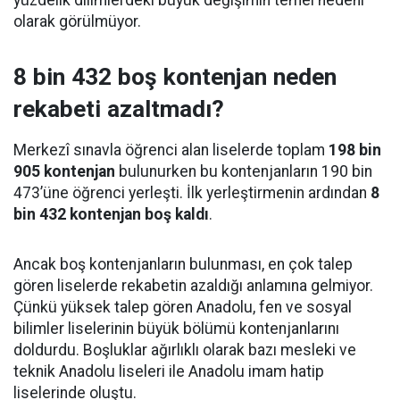
yüzdelik dilimlerdeki büyük değişimin temel nedeni
olarak görülmüyor.
8 bin 432 boş kontenjan neden
rekabeti azaltmadı?
Merkezî sınavla öğrenci alan liselerde toplam
198 bin
905 kontenjan
bulunurken bu kontenjanların 190 bin
473’üne öğrenci yerleşti. İlk yerleştirmenin ardından
8
bin 432 kontenjan boş kaldı
.
Ancak boş kontenjanların bulunması, en çok talep
gören liselerde rekabetin azaldığı anlamına gelmiyor.
Çünkü yüksek talep gören Anadolu, fen ve sosyal
bilimler liselerinin büyük bölümü kontenjanlarını
doldurdu. Boşluklar ağırlıklı olarak bazı mesleki ve
teknik Anadolu liseleri ile Anadolu imam hatip
liselerinde oluştu.