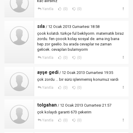
kac alırsınız
Yanıtla
(0)
(0)
sıla
/ 12 Ocak 2013 Cumartesi 18:58
çook kolatdı. türkçe ful bekliyorm. matematik biraz
zordu. fen çoook kolay sosyal de. ama ing bana
hep zor geelio. bu arada cevaplar ne zaman
gelicek. cevapları bulamıyorm
Yanıtla
(0)
(0)
ayşe gedi
/ 12 Ocak 2013 Cumartesi 19:35
çok zordu ... bir sürü işlenmemiş konumuz vardı
Yanıtla
(0)
(0)
tolgahan
/ 12 Ocak 2013 Cumartesi 21:57
çok kolaydı garanti 673 çekerim
Yanıtla
(0)
(0)