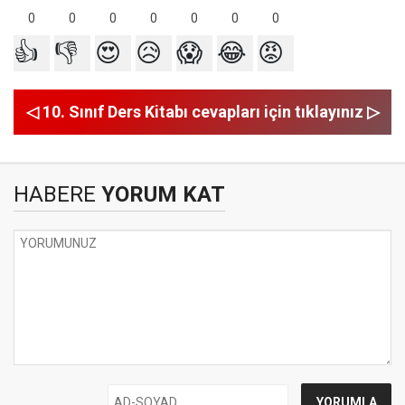
0
0
0
0
0
0
0
👍
👎
😍
😥
😱
😂
😡
◁ 10. Sınıf Ders Kitabı cevapları için tıklayınız ▷
HABERE
YORUM KAT