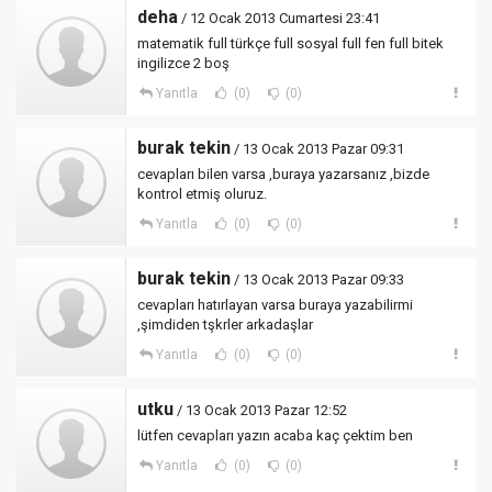
deha
/ 12 Ocak 2013 Cumartesi 23:41
matematik full türkçe full sosyal full fen full bitek
ingilizce 2 boş
Yanıtla
(0)
(0)
burak tekin
/ 13 Ocak 2013 Pazar 09:31
cevapları bilen varsa ,buraya yazarsanız ,bizde
kontrol etmiş oluruz.
Yanıtla
(0)
(0)
burak tekin
/ 13 Ocak 2013 Pazar 09:33
cevapları hatırlayan varsa buraya yazabilirmi
,şimdiden tşkrler arkadaşlar
Yanıtla
(0)
(0)
utku
/ 13 Ocak 2013 Pazar 12:52
lütfen cevapları yazın acaba kaç çektim ben
Yanıtla
(0)
(0)