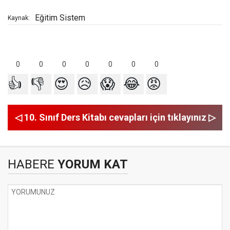
Eğitim Sistem
Kaynak:
0
0
0
0
0
0
0
👍
👎
😍
😥
😱
😂
😡
◁ 10. Sınıf Ders Kitabı cevapları için tıklayınız ▷
HABERE
YORUM KAT