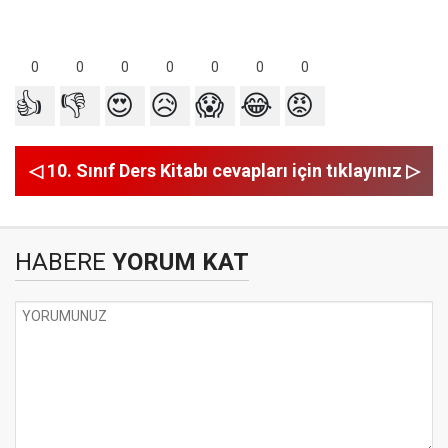
0
0
0
0
0
0
0
👍
👎
😍
😥
😱
😂
😡
◁ 10. Sınıf Ders Kitabı cevapları için tıklayınız ▷
HABERE
YORUM KAT