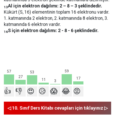
Al için elektron dağılımı: 2 – 8 – 3 şeklindedir.
13
Kükürt (S, 16) elementinin toplam 16 elektronu vardır.
1. katmanında 2 elektron, 2. katmanında 8 elektron, 3.
katmanında 6 elektron vardır.
S için elektron dağılımı: 2 - 8 - 6 şeklindedir.
16
59
57
53
27
17
11
3
👍
👎
😍
😥
😱
😂
😡
◁ 10. Sınıf Ders Kitabı cevapları için tıklayınız ▷