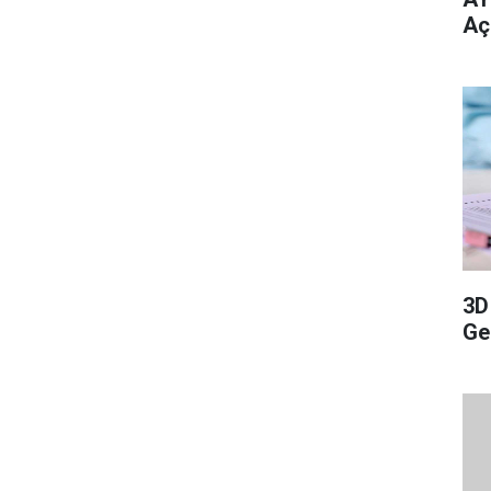
Aç
3D
Ge