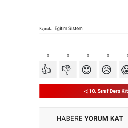
Eğitim Sistem
Kaynak:
0
0
0
0
👍
👎
😍
😥

◁ 10. Sınıf Ders Kit
HABERE
YORUM KAT