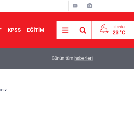
İstanbul
F
KPSS
EĞİTİM
23 °C
Aileniz Sizi İlgi ve Yeteneklerinize Göre Hangi E
01:00
Günün tüm
haberleri
Yönlendiriyor?
ınız