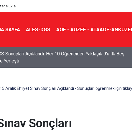
itene Ekle
A SAYFA
ALES-DGS
AÖF - AUZEF - ATAAOF-ANKUZE
S Sonuçları Açıklandı: Her 10 Öğrenciden Yaklaşık 9’u İlk Beş
e Yerleşti
15 Aralık Ehliyet Sınav Sonçları Açıklandı - Sonuçları öğrenmek için tıklay
 Sınav Sonçları