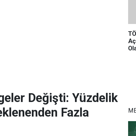
TÖ
Aç
Ol
eler Değişti: Yüzdelik
eklenenden Fazla
M