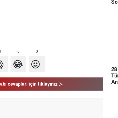
So
Ol
0
0
0

😂
😡
28
Tü
An
abı cevapları için tıklayınız ▷