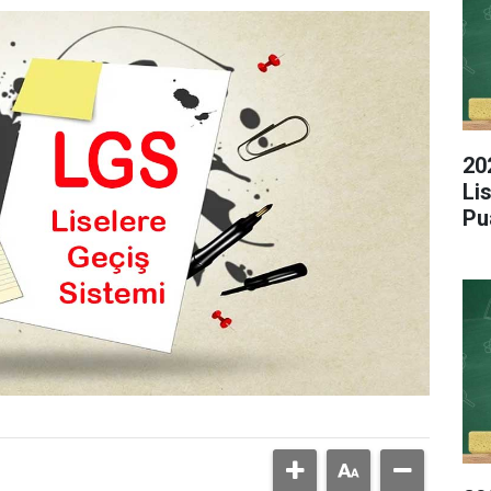
20
Li
Pu