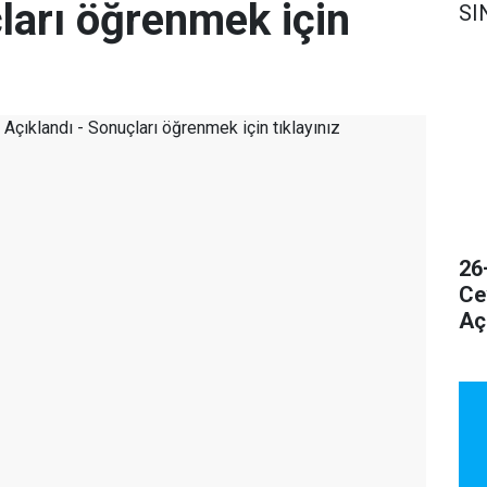
ları öğrenmek için
SI
26
Ce
Aç