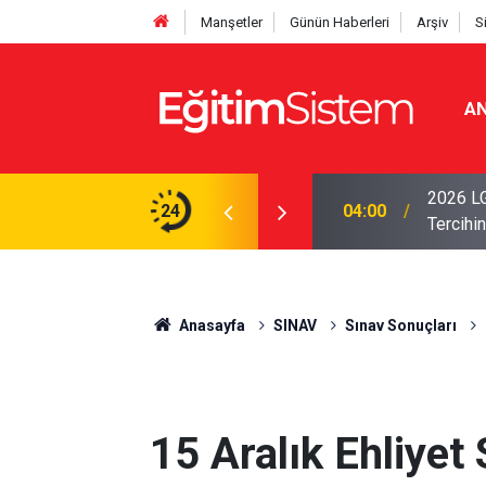
Manşetler
Günün Haberleri
Arşiv
S
AN
i Açıklandı: Sınavla Alan Liseler Yüzde 95,76
2026 LG
24
04:00
Tercihin
Anasayfa
SINAV
Sınav Sonuçları
15 Aralık Ehliyet