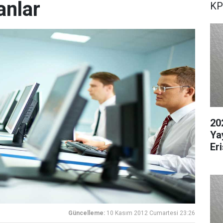
anlar
KP
20
Ya
Er
Güncelleme:
10 Kasım 2012 Cumartesi 23:26