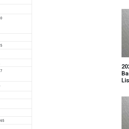
1
20
3
15
5
2
20
17
Ba
Li
4
5
1
3
565
2