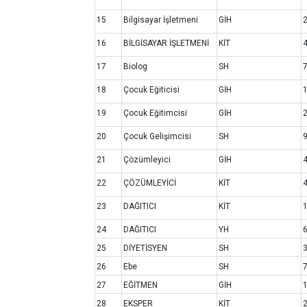
15
Bilgisayar İşletmeni
GİH
16
BİLGİSAYAR İŞLETMENİ
KİT
17
Biolog
SH
18
Çocuk Eğiticisi
GİH
19
Çocuk Eğitimcisi
GİH
20
Çocuk Gelişimcisi
SH
21
Çözümleyici
GİH
22
ÇÖZÜMLEYİCİ
KİT
23
DAĞITICI
KİT
24
DAĞITICI
YH
25
DİYETİSYEN
SH
26
Ebe
SH
27
EĞİTMEN
GİH
28
EKSPER
KİT