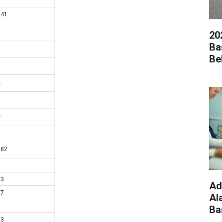
241
4
20
Ba
7
Bel
1
2
9
4
4
182
6
33
Ad
77
Al
1
Ba
23