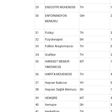
29
ENDÜSTRİ MÜHENDİSİ
TH
30
ENFORMASYON
GİH
MEMURU
31
Fizikçi
TH
32
Fizyoterapist
SH
33
Folklor Araştırmacısı
TH
34
Grafiker
TH
35
HAREKET MEMUR
KİT
YARDIMCISI
36
HARİTA MÜHENDİSİ
TH
37
Hayvan Bakıcısı
YH
38
Hayvan Sağlık Memuru
SH
39
HEMŞİRE
KİT
40
Hemşire
SH
41
Heykeltraş
TH