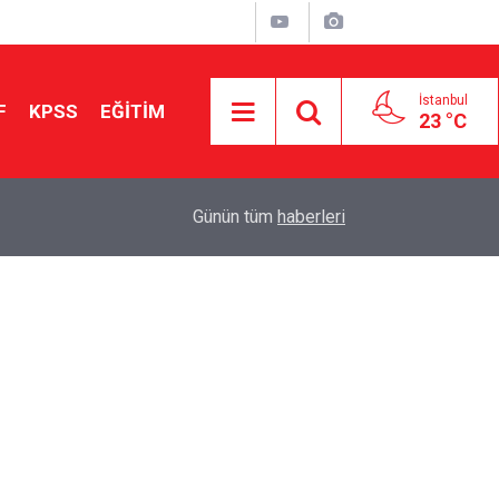
İstanbul
F
KPSS
EĞİTİM
23 °C
Aileniz Sizi İlgi ve Yeteneklerinize Göre Hangi E
01:00
Günün tüm
haberleri
Yönlendiriyor?