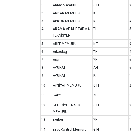
1
Anbar Memuru
GİH
2
ANBAR MEMURU
KİT
3
APRON MEMURU
KİT
4
ARAMA VE KURTARMA
TH
TEKNİSYENİ
5
ARFF MEMURU
KİT
6
Arkeolog
TH
7
Aşçı
YH
8
AVUKAT
AH
9
AVUKAT
KİT
10
AYNİYAT MEMURU
GİH
11
Bekçi
YH
12
BELEDİYE TRAFİK
GİH
MEMURU
13
Berber
YH
14
Bilet Kontrol Memuru
GİH