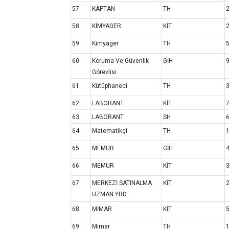
57
KAPTAN
TH
58
KİMYAGER
KİT
59
Kimyager
TH
60
Koruma Ve Güvenlik
GİH
Görevlisi
61
Kütüphaneci
TH
62
LABORANT
KİT
63
LABORANT
SH
64
Matematikçi
TH
65
MEMUR
GİH
66
MEMUR
KİT
67
MERKEZİ SATINALMA
KİT
UZMAN YRD.
68
MİMAR
KİT
69
Mimar
TH