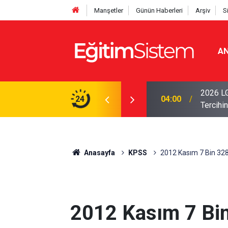
Manşetler
Günün Haberleri
Arşiv
S
AN
i Açıklandı: Sınavla Alan Liseler Yüzde 95,76
2026 LG
24
04:00
Tercihin
Anasayfa
KPSS
2012 Kasım 7 Bin 328
2012 Kasım 7 Bi