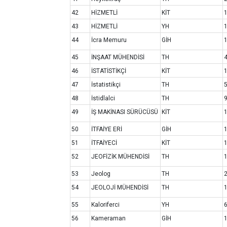
42
HİZMETLİ
KİT
43
HİZMETLİ
YH
44
İcra Memuru
GİH
45
İNŞAAT MÜHENDİSİ
TH
46
İSTATİSTİKÇİ
KİT
47
İstatistikçi
TH
48
İstidlalci
TH
49
İŞ MAKİNASI SÜRÜCÜSÜ
KİT
50
İTFAİYE ERİ
GİH
51
İTFAİYECİ
KİT
52
JEOFİZİK MÜHENDİSİ
TH
53
Jeolog
TH
54
JEOLOJİ MÜHENDİSİ
TH
55
Kaloriferci
YH
56
Kameraman
GİH