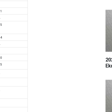
9
11
4
55
94
4
6
60
20
Ek
15
2
1
2
1
9