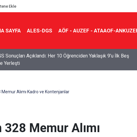
itene Ekle
A SAYFA
ALES-DGS
AÖF - AUZEF - ATAAOF-ANKUZE
S Sonuçları Açıklandı: Her 10 Öğrenciden Yaklaşık 9’u İlk Beş
e Yerleşti
 Memur Alımı Kadro ve Kontenjanlar
n 328 Memur Alımı