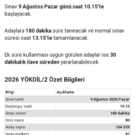
Sınav
9 Ağustos Pazar günü saat 10.15’te
başlayacak.
Adaylara
180 dakika
süre tanınacak ve normal sınav
süresi saat
13.15’te
tamamlanacak.
Ek süre kullanması uygun görülen adaylar ise
30
dakikalık ilave süreden
yararlanabilecek.
2026 YÖKDİL/2 Özet Bilgileri
Bilgi
Açıklama
Sınav tarihi
9 Ağustos 2026 Pazar
Başlangıç saati
10.15
Sınav süresi
180 dakika
Soru sayısı
80
Aday sayısı
104.529
Sınav merkezi
87