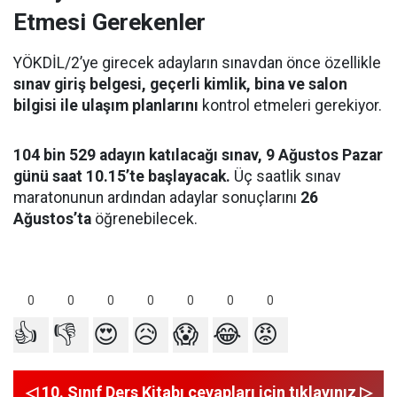
Etmesi Gerekenler
YÖKDİL/2’ye girecek adayların sınavdan önce özellikle
sınav giriş belgesi, geçerli kimlik, bina ve salon
bilgisi ile ulaşım planlarını
kontrol etmeleri gerekiyor.
104 bin 529 adayın katılacağı sınav, 9 Ağustos Pazar
günü saat 10.15’te başlayacak.
Üç saatlik sınav
maratonunun ardından adaylar sonuçlarını
26
Ağustos’ta
öğrenebilecek.
0
0
0
0
0
0
0
👍
👎
😍
😥
😱
😂
😡
◁ 10. Sınıf Ders Kitabı cevapları için tıklayınız ▷