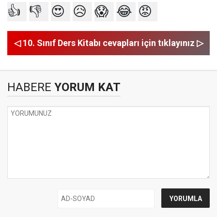
👍
👎
😍
😥
😱
😂
😡
◁ 10. Sınıf Ders Kitabı cevapları için tıklayınız ▷
HABERE
YORUM KAT