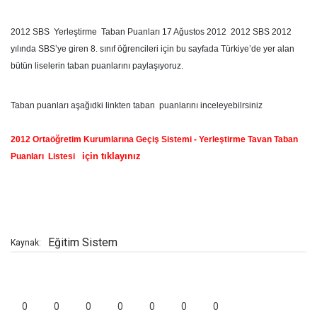
2012 SBS Yerleştirme Taban Puanları 17 Ağustos 2012 2012 SBS 2012
yılında SBS’ye giren 8. sınıf öğrencileri için bu sayfada Türkiye’de yer alan
bütün liselerin taban puanlarını paylaşıyoruz.
Taban puanları aşağıdki linkten taban puanlarını inceleyebilrsiniz
2012 Ortaöğretim Kurumlarına Geçiş Sistemi - Yerleştirme Tavan Taban
için tıklayınız
Puanları Listesi
Eğitim Sistem
Kaynak:
0
0
0
0
0
0
0