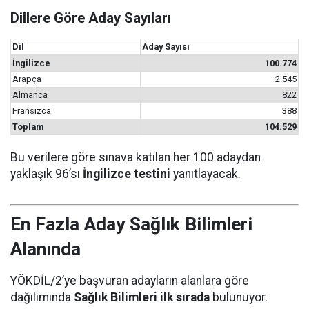
Dillere Göre Aday Sayıları
Dil
Aday Sayısı
İngilizce
100.774
Arapça
2.545
Almanca
822
Fransızca
388
Toplam
104.529
Bu verilere göre sınava katılan her 100 adaydan
yaklaşık 96’sı
İngilizce testini
yanıtlayacak.
En Fazla Aday Sağlık Bilimleri
Alanında
YÖKDİL/2’ye başvuran adayların alanlara göre
dağılımında
Sağlık Bilimleri ilk sırada
bulunuyor.