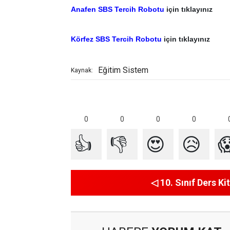
Anafen SBS Tercih Robotu
için tıklayınız
Körfez SBS Tercih Robotu
için tıklayınız
Eğitim Sistem
Kaynak:
0
0
0
0
👍
👎
😍
😥

◁ 10. Sınıf Ders Kit