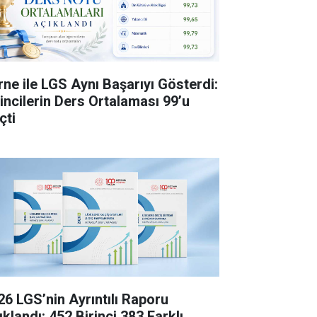
rne ile LGS Aynı Başarıyı Gösterdi:
rincilerin Ders Ortalaması 99’u
çti
26 LGS’nin Ayrıntılı Raporu
klandı: 452 Birinci 383 Farklı