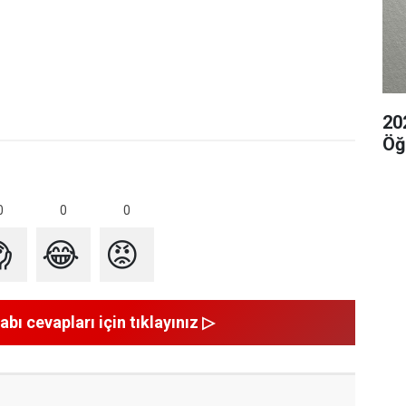
20
Öğ
0
0
0

😂
😡
abı cevapları için tıklayınız ▷