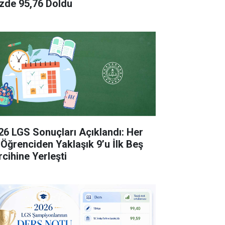
zde 95,76 Doldu
26 LGS Sonuçları Açıklandı: Her
 Öğrenciden Yaklaşık 9’u İlk Beş
rcihine Yerleşti