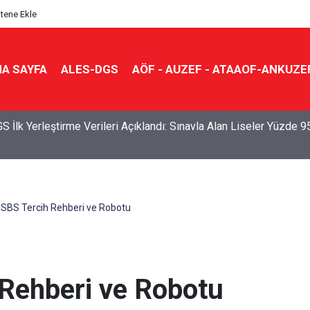
itene Ekle
A SAYFA
ALES-DGS
AÖF - AUZEF - ATAAOF-ANKUZE
S İlk Yerleştirme Verileri Açıklandı: Sınavla Alan Liseler Yüzde 9
SBS Tercih Rehberi ve Robotu
Rehberi ve Robotu