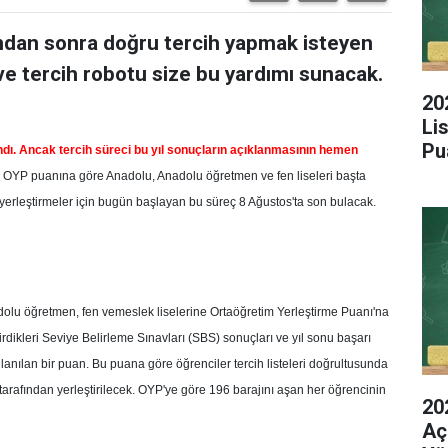
ndan sonra doğru tercih yapmak isteyen
i ve tercih robotu size bu yardımı sunacak.
20
Li
Pu
. Ancak tercih süreci bu yıl sonuçların açıklanmasının hemen
OYP puanına göre Anadolu, Anadolu öğretmen ve fen liseleri başta
 yerleştirmeler için bugün başlayan bu süreç 8 Ağustos'ta son bulacak.
dolu öğretmen, fen vemeslek liselerine Ortaöğretim Yerleştirme Puanı'na
irdikleri Seviye Belirleme Sınavları (SBS) sonuçları ve yıl sonu başarı
lanılan bir puan. Bu puana göre öğrenciler tercih listeleri doğrultusunda
 tarafından yerleştirilecek. OYP'ye göre 196 barajını aşan her öğrencinin
20
Aç