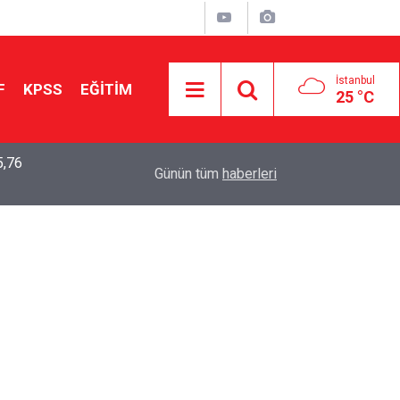
İstanbul
F
KPSS
EĞİTİM
25 °C
5,76
2026 LGS Sonuçları Açıklandı: Her 10 Öğrenciden
04:00
Günün tüm
haberleri
Tercihine Yerleşti