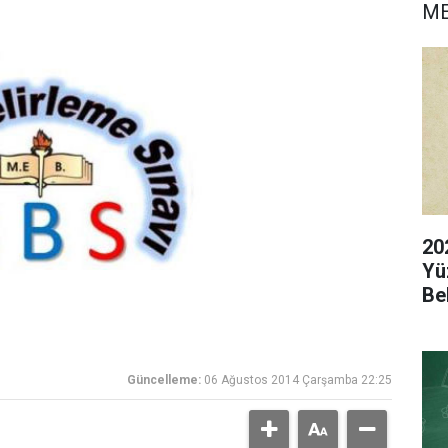
M
20
Yü
Be
Güncelleme:
06 Ağustos 2014 Çarşamba 22:25