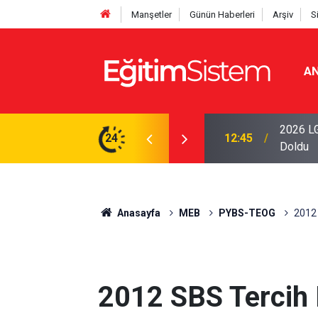
Manşetler
Günün Haberleri
Arşiv
S
AN
iseleri Belli Oldu: İki Program 500 Puanla
2026 LG
24
12:45
Doldu
Anasayfa
MEB
PYBS-TEOG
2012 
2012 SBS Tercih 