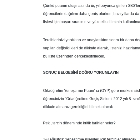
Çünkü puanın oluşmasında üç yıl boyunca girilen SBS'lerin
öğrencilerin dağılımı daha geniş olurken, bazı yıllarda da
listesi için başarı sırasının ve yüzdelik diliminin kullanıl
Tercihlerinizi yaptıktan ve onaylattıktan sonra bir daha 
yapılan değişiklikleri de dikkate alarak, listenizi hazırl
bu liste üzerinden gerçekleştirilecek.
SONUÇ BELGESİNİ DOĞRU YORUMLAYIN
Ortaöğretim Yerleştirme Puanı'na (OYP) göre merkezi sist
öğrencinizin “Ortaöğretime Geçiş Sistemi 2012 yılı 8. sın
dikkate almanız gerektiğini bilmek olacak.
Peki, tercih döneminde kritik tarihler neler?
1-8 Ağustos: Yerleştirme işlemleri için tercihler alınacak.