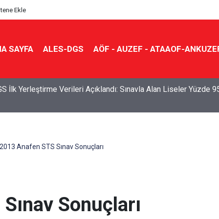
itene Ekle
A SAYFA
ALES-DGS
AÖF - AUZEF - ATAAOF-ANKUZE
S Sonuçları Açıklandı: Her 10 Öğrenciden Yaklaşık 9’u İlk Beş
e Yerleşti
2013 Anafen STS Sınav Sonuçları
Sınav Sonuçları