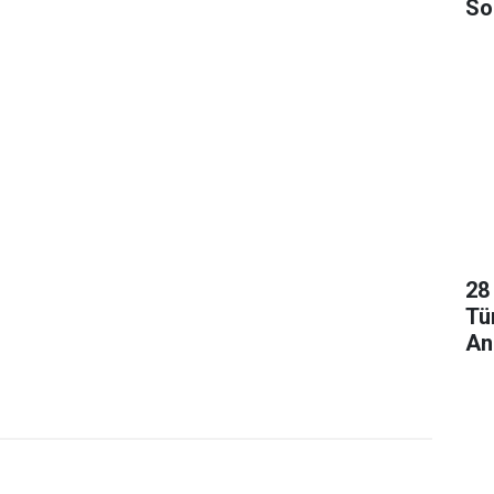
So
Ol
28
Tü
An