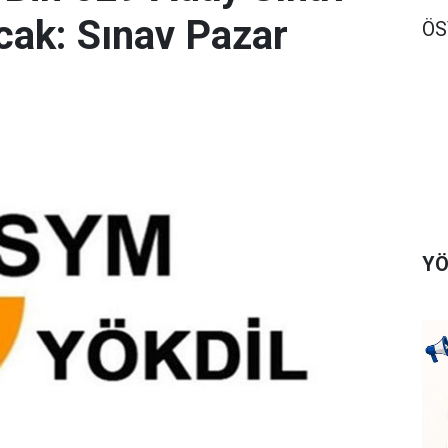
ak: Sınav Pazar
Ö
YÖ