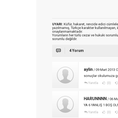
UYARI:
Küfür, hakaret, rencide edici cümleler 
yazılmamış, Türkçe karakter kullanılmayan,
onaylanmamaktadır.
Yorumların her türlü cezai ve hukuki sorumlu
sorumlu değildir.
4 Yorum
aylin
/ 09 Mart 2013 C
sonuçlar okulumuza g
Yanıtla
(0)
HARUNNNN
/ 06 M
YA 6 YANLIŞ 1 BOŞ OL
Yanıtla
(0)