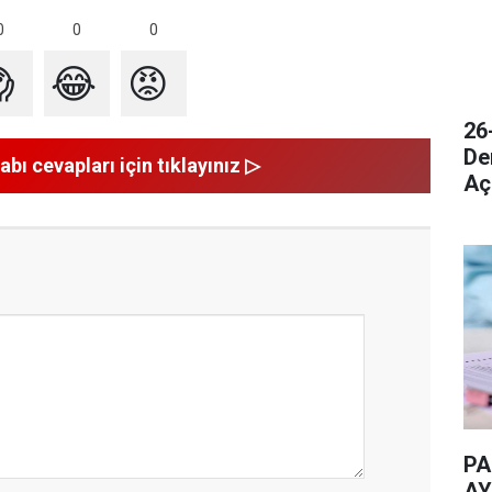
0
0
0

😂
😡
26
De
abı cevapları için tıklayınız ▷
Aç
PA
AY