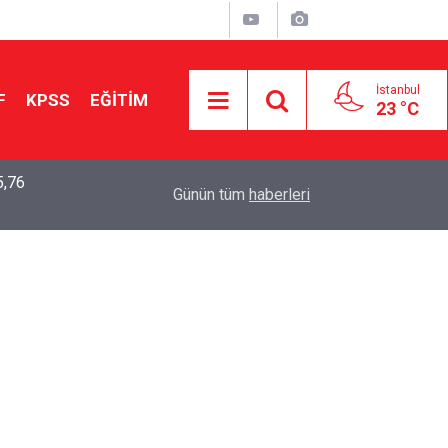
İstanbul
F
KPSS
EĞİTİM
23 °C
Aileniz Sizi İlgi ve Yeteneklerinize Göre Hangi E
01:00
Günün tüm
haberleri
Yönlendiriyor?