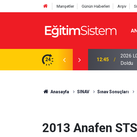
Manşetler
Günün Haberleri
Arşiv
S
AN
i Açıklandı: Sınavla Alan Liseler Yüzde 95,76
2026 LG
24
04:00
Tercihin
Anasayfa
SINAV
Sınav Sonuçları
2013 Anafen STS 