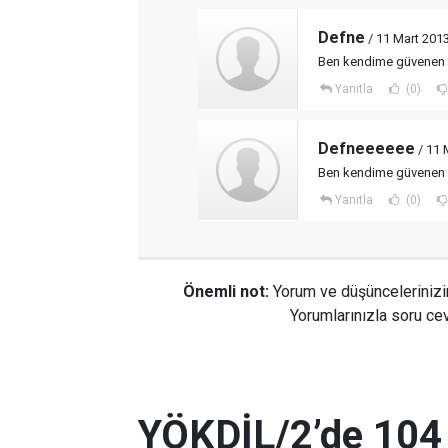
Defne
/ 11 Mart 2013
Ben kendime güvenen b
Yanıtla
(0)
Defneeeeee
/ 11 
Ben kendime güvenen 
Yanıtla
(0)
Önemli not:
Yorum ve düşüncelerinizi
Yorumlarınızla soru cev
YÖKDİL/2’de 104