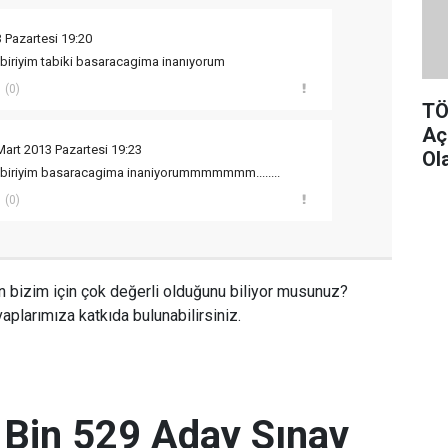
 Pazartesi 19:20
iriyim tabiki basaracagima inanıyorum
(0)
TÖ
Aç
Mart 2013 Pazartesi 19:23
Ol
biriyim basaracagima inaniyorummmmmmm........
(0)
n bizim için çok değerli olduğunu biliyor musunuz?
aplarımıza katkıda bulunabilirsiniz.
 Bin 529 Aday Sınav