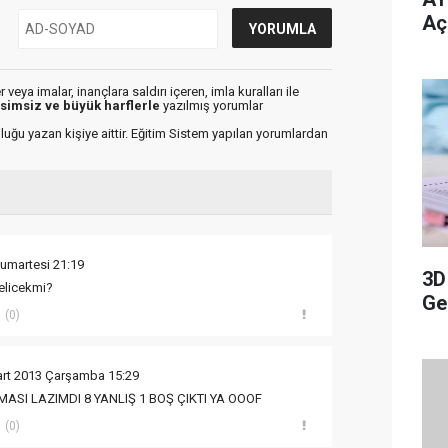
Aç
veya imalar, inançlara saldırı içeren, imla kuralları ile
isimsiz ve büyük harflerle
yazılmış yorumlar
luğu yazan kişiye aittir. Eğitim Sistem yapılan yorumlardan
umartesi 21:19
3D
elicekmi?
Ge
(0)
art 2013 Çarşamba 15:29
MASI LAZIMDI 8 YANLIŞ 1 BOŞ ÇIKTI YA OOOF
(0)