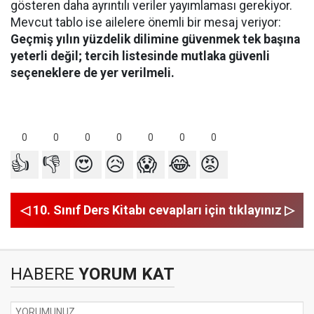
gösteren daha ayrıntılı veriler yayımlaması gerekiyor.
Mevcut tablo ise ailelere önemli bir mesaj veriyor:
Geçmiş yılın yüzdelik dilimine güvenmek tek başına
yeterli değil; tercih listesinde mutlaka güvenli
seçeneklere de yer verilmeli.
0
0
0
0
0
0
0
👍
👎
😍
😥
😱
😂
😡
◁ 10. Sınıf Ders Kitabı cevapları için tıklayınız ▷
HABERE
YORUM KAT