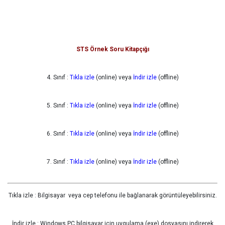
STS Örnek Soru Kitapçığı
4. Sınıf :
Tıkla izle
(online) veya
İndir izle
(offline)
5. Sınıf :
Tıkla izle
(online) veya
İndir izle
(offline)
6. Sınıf :
Tıkla izle
(online) veya
İndir izle
(offline)
7. Sınıf :
Tıkla izle
(online) veya
İndir izle
(offline)
Tıkla izle : Bilgisayar veya cep telefonu ile bağlanarak görüntüleyebilirsiniz.
İndir izle : Windows PC bilgisayar için uygulama (exe) dosyasını indirerek