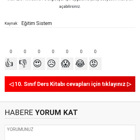
açabilirsiniz.
Eğitim Sistem
Kaynak:
0
0
0
0
0
0
0
👍
👎
😍
😥
😱
😂
😡
◁ 10. Sınıf Ders Kitabı cevapları için tıklayınız ▷
HABERE
YORUM KAT