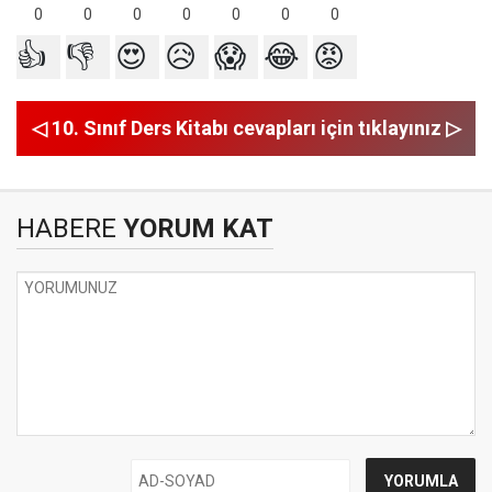
0
0
0
0
0
0
0
👍
👎
😍
😥
😱
😂
😡
◁ 10. Sınıf Ders Kitabı cevapları için tıklayınız ▷
HABERE
YORUM KAT