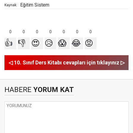
Eğitim Sistem
Kaynak:
0
0
0
0
0
0
0
👍
👎
😍
😥
😱
😂
😡
◁ 10. Sınıf Ders Kitabı cevapları için tıklayınız ▷
HABERE
YORUM KAT