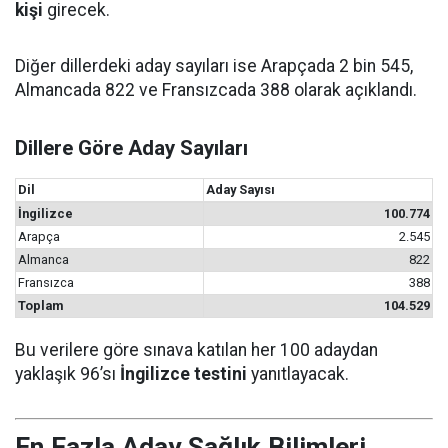
kişi
girecek.
Diğer dillerdeki aday sayıları ise Arapçada 2 bin 545,
Almancada 822 ve Fransızcada 388 olarak açıklandı.
Dillere Göre Aday Sayıları
Dil
Aday Sayısı
İngilizce
100.774
Arapça
2.545
Almanca
822
Fransızca
388
Toplam
104.529
Bu verilere göre sınava katılan her 100 adaydan
yaklaşık 96’sı
İngilizce testini
yanıtlayacak.
En Fazla Aday Sağlık Bilimleri