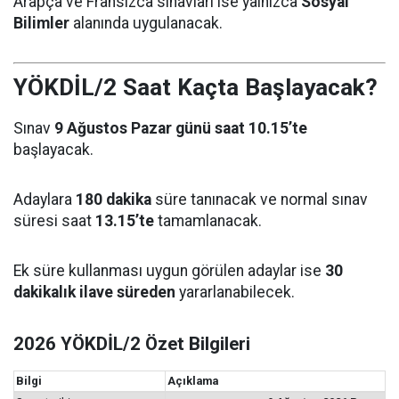
Arapça ve Fransızca sınavları ise yalnızca
Sosyal
Bilimler
alanında uygulanacak.
YÖKDİL/2 Saat Kaçta Başlayacak?
Sınav
9 Ağustos Pazar günü saat 10.15’te
başlayacak.
Adaylara
180 dakika
süre tanınacak ve normal sınav
süresi saat
13.15’te
tamamlanacak.
Ek süre kullanması uygun görülen adaylar ise
30
dakikalık ilave süreden
yararlanabilecek.
2026 YÖKDİL/2 Özet Bilgileri
Bilgi
Açıklama