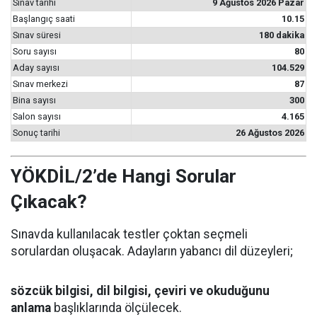
Sınav tarihi
9 Ağustos 2026 Pazar
Başlangıç saati
10.15
Sınav süresi
180 dakika
Soru sayısı
80
Aday sayısı
104.529
Sınav merkezi
87
Bina sayısı
300
Salon sayısı
4.165
Sonuç tarihi
26 Ağustos 2026
YÖKDİL/2’de Hangi Sorular
Çıkacak?
Sınavda kullanılacak testler çoktan seçmeli
sorulardan oluşacak. Adayların yabancı dil düzeyleri;
sözcük bilgisi, dil bilgisi, çeviri ve okuduğunu
anlama
başlıklarında ölçülecek.