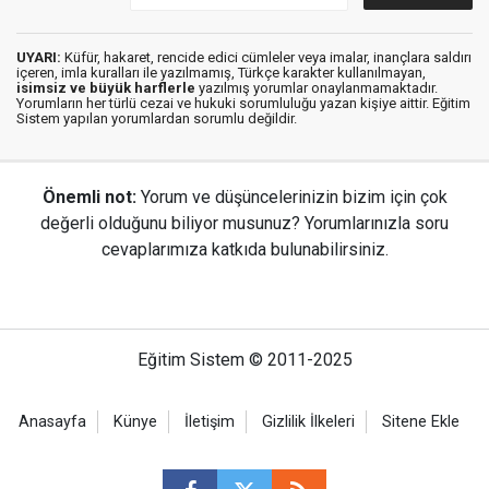
UYARI:
Küfür, hakaret, rencide edici cümleler veya imalar, inançlara saldırı
içeren, imla kuralları ile yazılmamış, Türkçe karakter kullanılmayan,
isimsiz ve büyük harflerle
yazılmış yorumlar onaylanmamaktadır.
Yorumların her türlü cezai ve hukuki sorumluluğu yazan kişiye aittir. Eğitim
Sistem yapılan yorumlardan sorumlu değildir.
Önemli not:
Yorum ve düşüncelerinizin bizim için çok
değerli olduğunu biliyor musunuz? Yorumlarınızla soru
cevaplarımıza katkıda bulunabilirsiniz.
Eğitim Sistem © 2011-2025
Anasayfa
Künye
İletişim
Gizlilik İlkeleri
Sitene Ekle