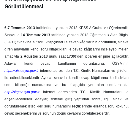
Görüntülenmesi
6-7 Temmuz 2013
tarihlerinde yapılan 2013-KPSS A Grubu ve Öğretmenlik
Sınavı ile
14 Temmuz 2013
tarihinde yapılan 2013-Öğretmenlik Alan Bilgisi
(ÖABT) Sınavına ait soru kitapçıkları ile cevap kâğıtlarının görüntüleri, sınava
giren adayların kendi soru kitapçıkları ile cevap kâğıtlarını inceleyebilmeleri
amacıyla
2 Ağustos 2013
günü saat
17:00
’den itibaren erişime açılacaktır.
Adaylar kendi cevap kâğıtlarının görüntüsünü, ÖSYM’nin
https://ais.osym.gov.tr
internet adresinden T.C. Kimlik Numaraları ve şifreleri
ile edinebileceklerdir. Ayrıca; sınavda kendi cevap kâğıtlarına kodladıkları
soru kitapçığı numarasına ve bu kitapçıkta yer alan sorulara da
http://skgs.osym.gov.tr
internet adresinden T.C. Kimlik Numaraları ile
erişebileceklerdir. Adaylar, sisteme giriş yaptıktan sonra, ilgili sınavı ve
görüntülemek istedikleri soru numarasını seçtiklerinde ekranda soru kökünü,
cevap seçeneklerini ve sorunun doğru cevabını görebileceklerdir.