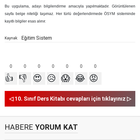
Bu uygulama, adayı bilgilendirme amacıyla yapılmaktadır. Görüntülenen
sayfa belge niteliği taşımaz. Her türlü değerlendirmede ÖSYM sisteminde
kayıtlı bilgiler esas alınır.
Eğitim Sistem
Kaynak:
0
0
0
0
0
0
0
👍
👎
😍
😥
😱
😂
😡
◁ 10. Sınıf Ders Kitabı cevapları için tıklayınız ▷
HABERE
YORUM KAT