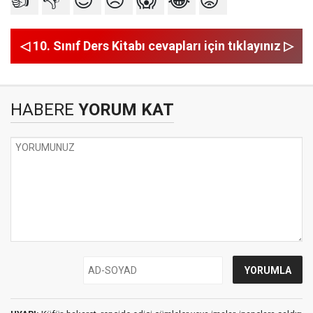
👍
👎
😍
😥
😱
😂
😡
◁ 10. Sınıf Ders Kitabı cevapları için tıklayınız ▷
HABERE
YORUM KAT