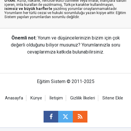
UYARI:
Küfür, hakaret, rencide edici cümleler veya imalar, inançlara saldırı
içeren, imla kuralları ile yazılmamış, Türkçe karakter kullanılmayan,
isimsiz ve büyük harflerle
yazılmış yorumlar onaylanmamaktadır.
Yorumların her türlü cezai ve hukuki sorumluluğu yazan kişiye aittir. Eğitim
Sistem yapılan yorumlardan sorumlu değildir.
Önemli not:
Yorum ve düşüncelerinizin bizim için çok
değerli olduğunu biliyor musunuz? Yorumlarınızla soru
cevaplarımıza katkıda bulunabilirsiniz.
Eğitim Sistem © 2011-2025
Anasayfa
Künye
İletişim
Gizlilik İlkeleri
Sitene Ekle