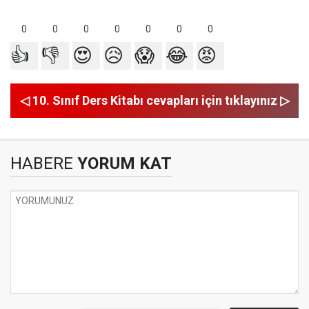
0
0
0
0
0
0
0
👍
👎
😍
😥
😱
😂
😡
◁ 10. Sınıf Ders Kitabı cevapları için tıklayınız ▷
HABERE
YORUM KAT