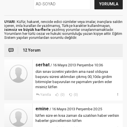
UYARI:
Küfür, hakaret, rencide edici cümleler veya imalar, inançlara saldırı
içeren, imla kuralları ile yazılmamış, Türkçe karakter kullanılmayan,
isimsiz ve büyük harflerle
yazılmış yorumlar onaylanmamaktadır.
Yorumların her türlü cezai ve hukuki sorumluluğu yazan kişiye aittir. Eğitim
Sistem yapılan yorumlardan sorumlu değildir.
12 Yorum
serhat
/ 16 Mayıs 2013 Perşembe 10:36
dün sınav ücretini yatırdım ama nasıl olduysa
başvuru süresi aklımdan çıkmış 00,10da girdim
bitirmişler başvuruları ne yapmalım yardım eder
misiniz lütfen
Yanıtla
(0)
(0)
emine
/ 16 Mayıs 2013 Perşembe 20:25
lütfen süre en kısa zaman da uzatılsın haber verilsin
haberler güncellemsin lütfen