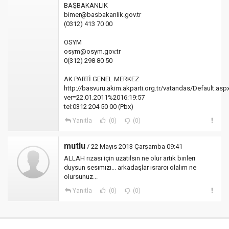
BAŞBAKANLIK
bimer@basbakanlik.gov.tr
(0312) 413 70 00
OSYM
osym@osym.gov.tr
0(312) 298 80 50
AK PARTİ GENEL MERKEZ
http://basvuru.akim.akparti.org.tr/vatandas/Default.asp
ver=22.01.2011%2016:19:57
tel:0312 204 50 00 (Pbx)
Yanıtla
(0)
(0)
mutlu
/ 22 Mayıs 2013 Çarşamba 09:41
ALLAH rızası için uzatılsın ne olur artık bırılerı
duysun sesımızı... arkadaşlar ısrarcı olalım ne
olursunuz...
Yanıtla
(0)
(0)