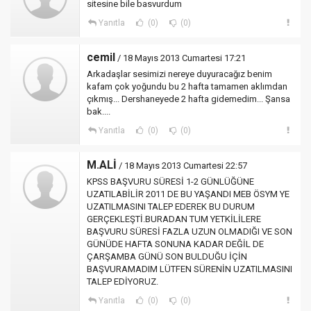
sitesine bile basvurdum
Yanıtla
(0)
(0)
cemil
/ 18 Mayıs 2013 Cumartesi 17:21
Arkadaşlar sesimizi nereye duyuracağız benim
kafam çok yoğundu bu 2 hafta tamamen aklımdan
çıkmış... Dershaneyede 2 hafta gidemedim... Şansa
bak....
Yanıtla
(0)
(0)
M.ALİ
/ 18 Mayıs 2013 Cumartesi 22:57
KPSS BAŞVURU SÜRESİ 1-2 GÜNLÜĞÜNE
UZATILABİLİR 2011 DE BU YAŞANDI MEB ÖSYM YE
UZATILMASINI TALEP EDEREK BU DURUM
GERÇEKLEŞTİ.BURADAN TUM YETKİLİLERE
BAŞVURU SÜRESİ FAZLA UZUN OLMADIĞI VE SON
GÜNÜDE HAFTA SONUNA KADAR DEĞİL DE
ÇARŞAMBA GÜNÜ SON BULDUĞU İÇİN
BAŞVURAMADIM LÜTFEN SÜRENİN UZATILMASINI
TALEP EDİYORUZ.
Yanıtla
(0)
(0)