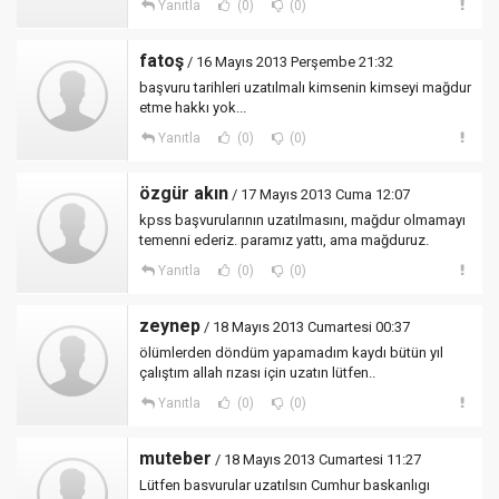
Yanıtla
(0)
(0)
fatoş
/ 16 Mayıs 2013 Perşembe 21:32
başvuru tarihleri uzatılmalı kimsenin kimseyi mağdur
etme hakkı yok...
Yanıtla
(0)
(0)
özgür akın
/ 17 Mayıs 2013 Cuma 12:07
kpss başvurularının uzatılmasını, mağdur olmamayı
temenni ederiz. paramız yattı, ama mağduruz.
Yanıtla
(0)
(0)
zeynep
/ 18 Mayıs 2013 Cumartesi 00:37
ölümlerden döndüm yapamadım kaydı bütün yıl
çalıştım allah rızası için uzatın lütfen..
Yanıtla
(0)
(0)
muteber
/ 18 Mayıs 2013 Cumartesi 11:27
Lütfen basvurular uzatılsın Cumhur baskanlıgı