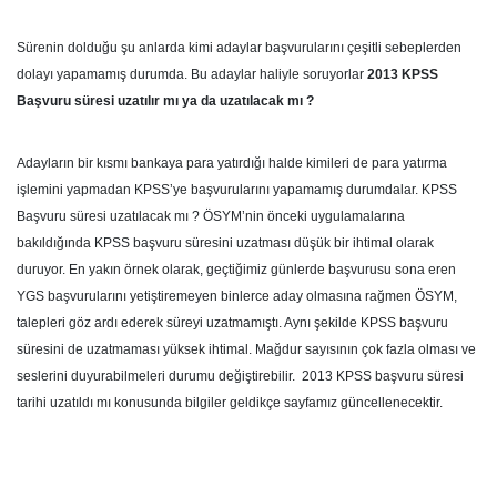
Sürenin dolduğu şu anlarda kimi adaylar başvurularını çeşitli sebeplerden
dolayı yapamamış durumda. Bu adaylar haliyle soruyorlar
2013 KPSS
Başvuru süresi uzatılır mı ya da uzatılacak mı ?
Adayların bir kısmı bankaya para yatırdığı halde kimileri de para yatırma
işlemini yapmadan KPSS’ye başvurularını yapamamış durumdalar. KPSS
Başvuru süresi uzatılacak mı ? ÖSYM’nin önceki uygulamalarına
bakıldığında KPSS başvuru süresini uzatması düşük bir ihtimal olarak
duruyor. En yakın örnek olarak, geçtiğimiz günlerde başvurusu sona eren
YGS başvurularını yetiştiremeyen binlerce aday olmasına rağmen ÖSYM,
talepleri göz ardı ederek süreyi uzatmamıştı. Aynı şekilde KPSS başvuru
süresini de uzatmaması yüksek ihtimal. Mağdur sayısının çok fazla olması ve
seslerini duyurabilmeleri durumu değiştirebilir. 2013 KPSS başvuru süresi
tarihi uzatıldı mı konusunda bilgiler geldikçe sayfamız güncellenecektir.