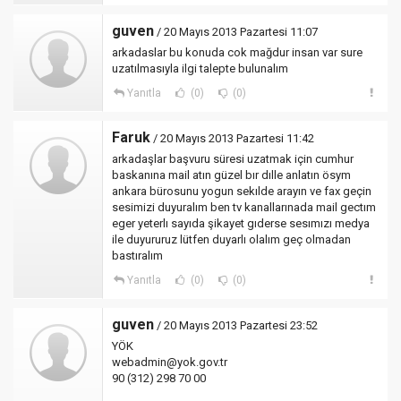
guven
/ 20 Mayıs 2013 Pazartesi 11:07
arkadaslar bu konuda cok mağdur insan var sure
uzatılmasıyla ilgi talepte bulunalım
Yanıtla
(0)
(0)
Faruk
/ 20 Mayıs 2013 Pazartesi 11:42
arkadaşlar başvuru süresi uzatmak için cumhur
baskanına mail atın güzel bır dılle anlatın ösym
ankara bürosunu yogun sekılde arayın ve fax geçin
sesimizi duyuralım ben tv kanallarınada mail gectım
eger yeterlı sayıda şikayet gıderse sesımızı medya
ile duyururuz lütfen duyarlı olalım geç olmadan
bastıralım
Yanıtla
(0)
(0)
guven
/ 20 Mayıs 2013 Pazartesi 23:52
YÖK
webadmin@yok.gov.tr
90 (312) 298 70 00