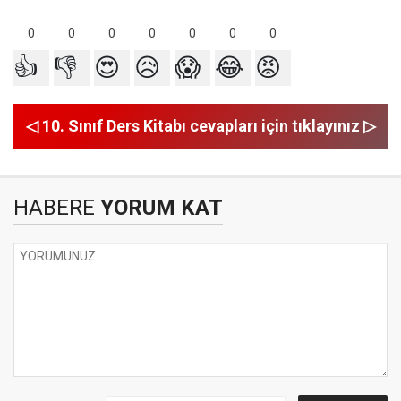
0
0
0
0
0
0
0
👍
👎
😍
😥
😱
😂
😡
◁ 10. Sınıf Ders Kitabı cevapları için tıklayınız ▷
HABERE
YORUM KAT