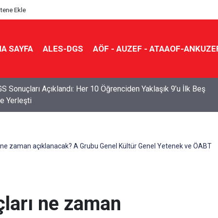
itene Ekle
A SAYFA
ALES-DGS
AÖF - AUZEF - ATAAOF-ANKUZE
S Sonuçları Açıklandı: Her 10 Öğrenciden Yaklaşık 9’u İlk Beş
e Yerleşti
 ne zaman açıklanacak? A Grubu Genel Kültür Genel Yetenek ve ÖABT
ları ne zaman