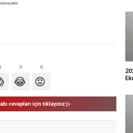
nlanacaktır.
0
0
0
20
Ek

😂
😡
abı cevapları için tıklayınız ▷