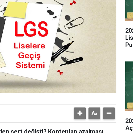
20
Li
Pu
20
Aç
den sert değişti? Kontenjan azalması,