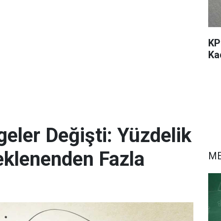
KP
Ka
eler Değişti: Yüzdelik
eklenenden Fazla
M