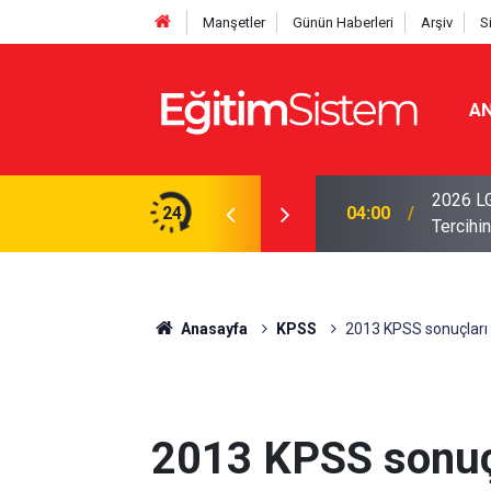
Manşetler
Günün Haberleri
Arşiv
S
AN
i Açıklandı: Sınavla Alan Liseler Yüzde 95,76
2026 LG
24
04:00
Tercihin
Anasayfa
KPSS
2013 KPSS sonuçları
2013 KPSS sonuç