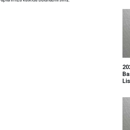
20
Ba
Li