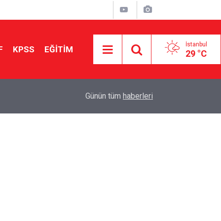
İstanbul
F
KPSS
EĞİTİM
29 °C
Aileniz Sizi İlgi ve Yeteneklerinize Göre Hangi E
01:00
Günün tüm
haberleri
Yönlendiriyor?