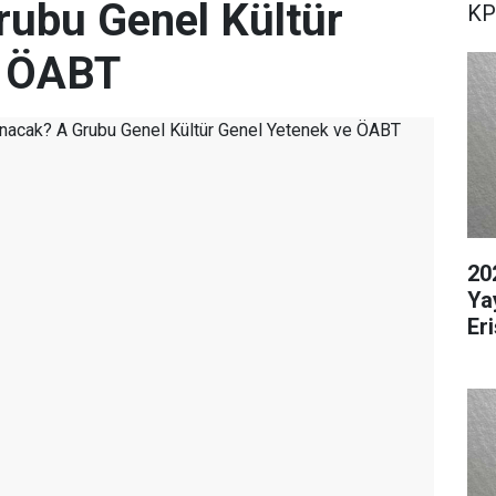
rubu Genel Kültür
KP
e ÖABT
20
Ya
Er