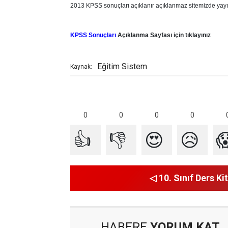
2013 KPSS sonuçları açıklanır açıklanmaz sitemizde yayı
KPSS Sonuçları
Açıklanma Sayfası için tıklayınız
Eğitim Sistem
Kaynak:
0
0
0
0
👍
👎
😍
😥

◁ 10. Sınıf Ders Kit
HABERE
YORUM KAT