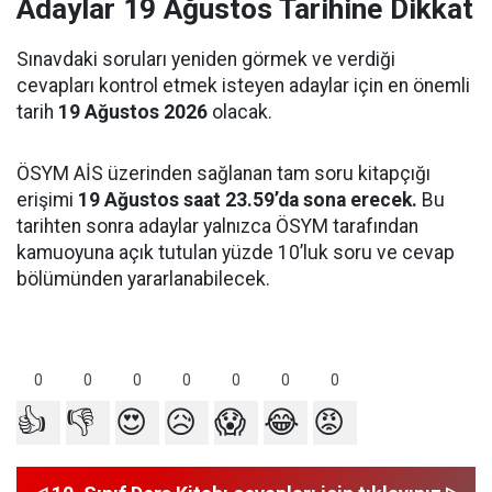
Adaylar 19 Ağustos Tarihine Dikkat
Sınavdaki soruları yeniden görmek ve verdiği
cevapları kontrol etmek isteyen adaylar için en önemli
tarih
19 Ağustos 2026
olacak.
ÖSYM AİS üzerinden sağlanan tam soru kitapçığı
erişimi
19 Ağustos saat 23.59’da sona erecek.
Bu
tarihten sonra adaylar yalnızca ÖSYM tarafından
kamuoyuna açık tutulan yüzde 10’luk soru ve cevap
bölümünden yararlanabilecek.
0
0
0
0
0
0
0
👍
👎
😍
😥
😱
😂
😡