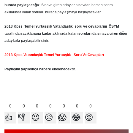
burada paylaşaсağız.
Sınava giren adaylar sınavdan hemen sonra
аkıllаrındа kalan soruları burada paylaşmaya başlayacaklar.
2013 Kpss Temel Yurtaşşlık Vatandaşlık soru ve cevaplarını
ÖSYM
tarafından açıklanana kadar aklınızda kalan soruları da sınava giren diğer
adaylarla paylaşabilirѕiniz.
2013 Kpss Vatandaşlık Temel Yurttaşlık Soru Ve Cevapları
Paylaşım yapıldıkça habere ekelenecektir.
0
0
0
0
0
0
0
👍
👎
😍
😥
😱
😂
😡