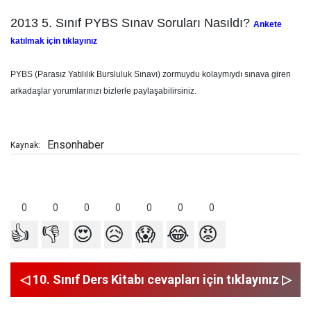
2013 5. Sınıf PYBS Sınav Soruları Nasıldı?
Ankete
katılmak için tıklayınız
PYBS (Parasız Yatılılık Bursluluk Sınavı) zormuydu kolaymıydı sınava giren
arkadaşlar yorumlarınızı bizlerle paylaşabilirsiniz.
Ensonhaber
Kaynak:
0
0
0
0
0
0
0
👍
👎
😍
😥
😱
😂
😡
◁ 10. Sınıf Ders Kitabı cevapları için tıklayınız ▷