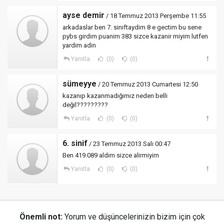
ayse demir
/ 18 Temmuz 2013 Perşembe 11:55
arkadaslar ben 7. siniftaydim 8 e gectim bu sene
pybs girdim puanim 383 sizce kazanir miyim lutfen
yardim adin
Yanıtla
(0)
(0)
sümeyye
/ 20 Temmuz 2013 Cumartesi 12:50
kazanıp kazanmadığımız neden belli
değil?????????
Yanıtla
(0)
(0)
6. sinif
/ 23 Temmuz 2013 Salı 00:47
Ben 419.089 aldim sizce alirmiyim
Yanıtla
(0)
(0)
Önemli not:
Yorum ve düşüncelerinizin bizim için çok