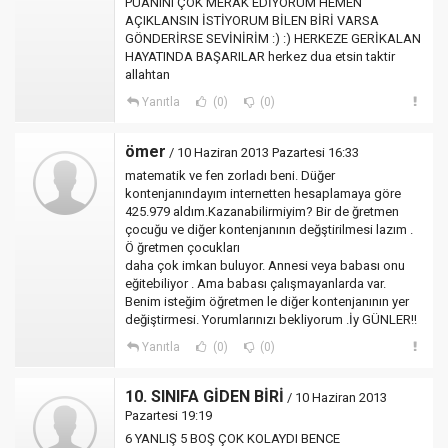
PUANINI ÇOK MERAK EDİYORUM HEMEN
AÇIKLANSIN İSTİYORUM BİLEN BİRİ VARSA
GÖNDERİRSE SEVİNİRİM :) :) HERKEZE GERİKALAN
HAYATINDA BAŞARILAR herkez dua etsin taktir
allahtan
Yanıtla
(0)
(0)
ömer
/ 10 Haziran 2013 Pazartesi 16:33
matematik ve fen zorladı beni. Düğer
kontenjanındayım internetten hesaplamaya göre
425.979 aldım.Kazanabilirmiyim? Bir de ğretmen
çocuğu ve diğer kontenjanının değştirilmesi lazım .
Ö ğretmen çocukları
daha çok imkan buluyor. Annesi veya babası onu
eğitebiliyor . Ama babası çalışmayanlarda var.
Benim isteğim öğretmen le diğer kontenjanının yer
değiştirmesi. Yorumlarınızı bekliyorum .İy GÜNLER!!
Yanıtla
(0)
(0)
10. SINIFA GİDEN BİRİ
/ 10 Haziran 2013
Pazartesi 19:19
6 YANLIŞ 5 BOŞ ÇOK KOLAYDI BENCE