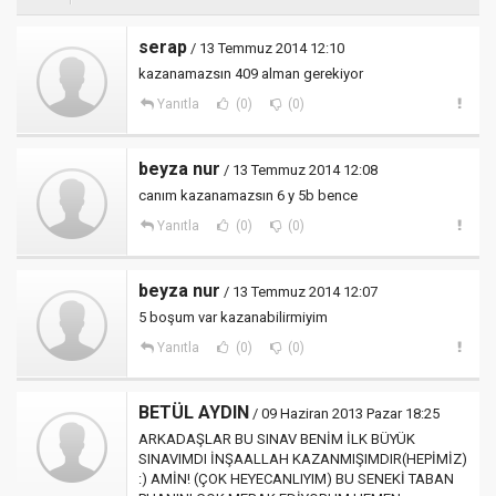
serap
/ 13 Temmuz 2014 12:10
kazanamazsın 409 alman gerekiyor
Yanıtla
(0)
(0)
beyza nur
/ 13 Temmuz 2014 12:08
canım kazanamazsın 6 y 5b bence
Yanıtla
(0)
(0)
beyza nur
/ 13 Temmuz 2014 12:07
5 boşum var kazanabilirmiyim
Yanıtla
(0)
(0)
BETÜL AYDIN
/ 09 Haziran 2013 Pazar 18:25
ARKADAŞLAR BU SINAV BENİM İLK BÜYÜK
SINAVIMDI İNŞAALLAH KAZANMIŞIMDIR(HEPİMİZ)
:) AMİN! (ÇOK HEYECANLIYIM) BU SENEKİ TABAN