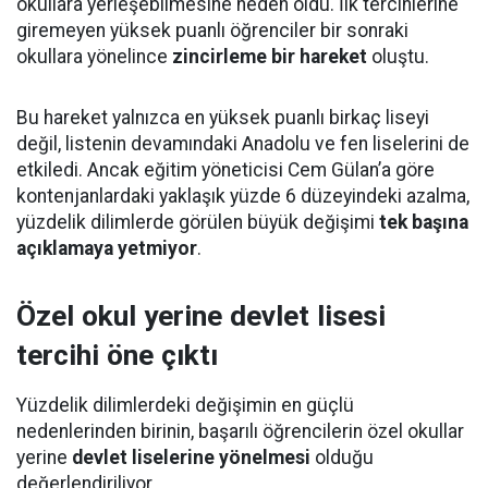
okullara yerleşebilmesine neden oldu. İlk tercihlerine
giremeyen yüksek puanlı öğrenciler bir sonraki
okullara yönelince
zincirleme bir hareket
oluştu.
Bu hareket yalnızca en yüksek puanlı birkaç liseyi
değil, listenin devamındaki Anadolu ve fen liselerini de
etkiledi. Ancak eğitim yöneticisi Cem Gülan’a göre
kontenjanlardaki yaklaşık yüzde 6 düzeyindeki azalma,
yüzdelik dilimlerde görülen büyük değişimi
tek başına
açıklamaya yetmiyor
.
Özel okul yerine devlet lisesi
tercihi öne çıktı
Yüzdelik dilimlerdeki değişimin en güçlü
nedenlerinden birinin, başarılı öğrencilerin özel okullar
yerine
devlet liselerine yönelmesi
olduğu
değerlendiriliyor.