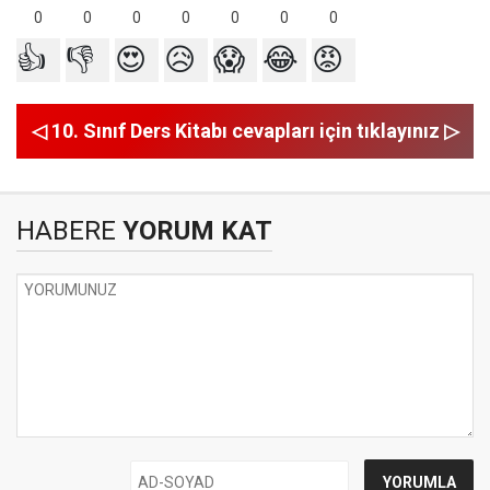
0
0
0
0
0
0
0
👍
👎
😍
😥
😱
😂
😡
◁ 10. Sınıf Ders Kitabı cevapları için tıklayınız ▷
HABERE
YORUM KAT