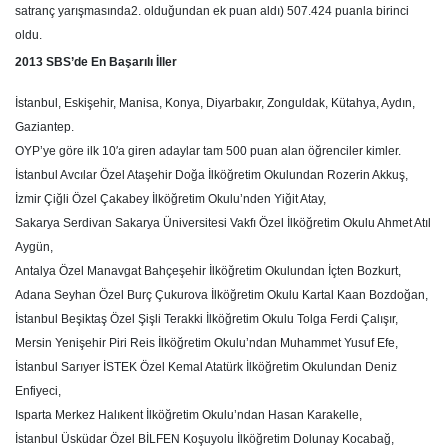
satranç yarışmasında2. olduğundan ek puan aldı) 507.424 puanla birinci
oldu.
2013 SBS’de En Başarılı İller
İstanbul, Eskişehir, Manisa, Konya, Diyarbakır, Zonguldak, Kütahya, Aydın,
Gaziantep.
OYP’ye göre ilk 10′a giren adaylar tam 500 puan alan öğrenciler kimler.
İstanbul Avcılar Özel Ataşehir Doğa İlköğretim Okulundan Rozerin Akkuş,
İzmir Çiğli Özel Çakabey İlköğretim Okulu’nden Yiğit Atay,
Sakarya Serdivan Sakarya Üniversitesi Vakfı Özel İlköğretim Okulu Ahmet Atıl
Aygün,
Antalya Özel Manavgat Bahçeşehir İlköğretim Okulundan İçten Bozkurt,
Adana Seyhan Özel Burç Çukurova İlköğretim Okulu Kartal Kaan Bozdoğan,
İstanbul Beşiktaş Özel Şişli Terakki İlköğretim Okulu Tolga Ferdi Çalışır,
Mersin Yenişehir Piri Reis İlköğretim Okulu’ndan Muhammet Yusuf Efe,
İstanbul Sarıyer İSTEK Özel Kemal Atatürk İlköğretim Okulundan Deniz
Enfiyeci,
Isparta Merkez Halıkent İlköğretim Okulu’ndan Hasan Karakelle,
İstanbul Üsküdar Özel BİLFEN Koşuyolu İlköğretim Dolunay Kocabağ,