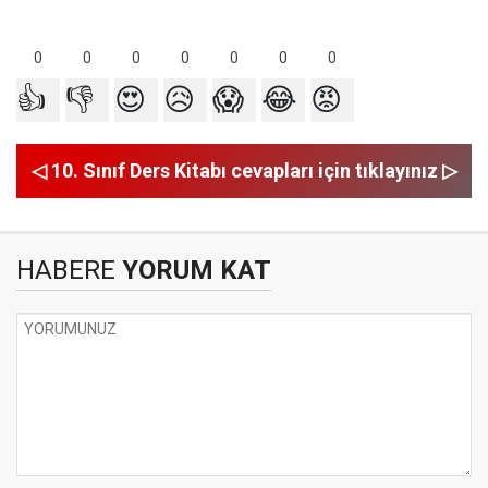
0
0
0
0
0
0
0
👍
👎
😍
😥
😱
😂
😡
◁ 10. Sınıf Ders Kitabı cevapları için tıklayınız ▷
HABERE
YORUM KAT