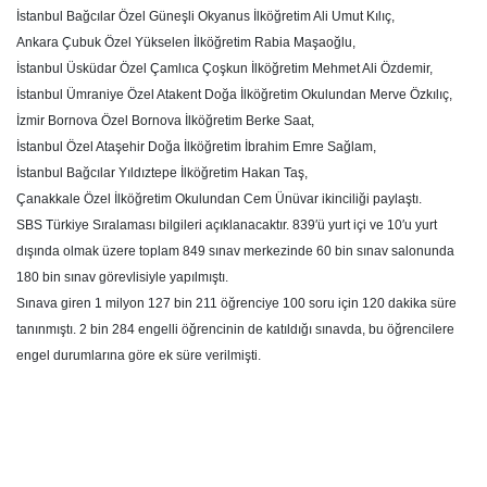
İstanbul Bağcılar Özel Güneşli Okyanus İlköğretim Ali Umut Kılıç,
Ankara Çubuk Özel Yükselen İlköğretim Rabia Maşaoğlu,
İstanbul Üsküdar Özel Çamlıca Çoşkun İlköğretim Mehmet Ali Özdemir,
İstanbul Ümraniye Özel Atakent Doğa İlköğretim Okulundan Merve Özkılıç,
İzmir Bornova Özel Bornova İlköğretim Berke Saat,
İstanbul Özel Ataşehir Doğa İlköğretim İbrahim Emre Sağlam,
İstanbul Bağcılar Yıldıztepe İlköğretim Hakan Taş,
Çanakkale Özel İlköğretim Okulundan Cem Ünüvar ikinciliği paylaştı.
SBS Türkiye Sıralaması bilgileri açıklanacaktır. 839′ü yurt içi ve 10′u yurt
dışında olmak üzere toplam 849 sınav merkezinde 60 bin sınav salonunda
180 bin sınav görevlisiyle yapılmıştı.
Sınava giren 1 milyon 127 bin 211 öğrenciye 100 soru için 120 dakika süre
tanınmıştı. 2 bin 284 engelli öğrencinin de katıldığı sınavda, bu öğrencilere
engel durumlarına göre ek süre verilmişti.