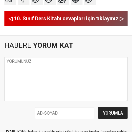
◁ 10. Sınıf Ders Kitabı cevapları için tıklayınız ▷
HABERE
YORUM KAT
UYARI:
Küfür, hakaret, rencide edici cümleler veya imalar, inançlara saldırı