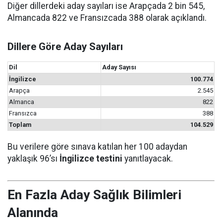
Diğer dillerdeki aday sayıları ise Arapçada 2 bin 545,
Almancada 822 ve Fransızcada 388 olarak açıklandı.
Dillere Göre Aday Sayıları
Dil
Aday Sayısı
İngilizce
100.774
Arapça
2.545
Almanca
822
Fransızca
388
Toplam
104.529
Bu verilere göre sınava katılan her 100 adaydan
yaklaşık 96’sı
İngilizce testini
yanıtlayacak.
En Fazla Aday Sağlık Bilimleri
Alanında