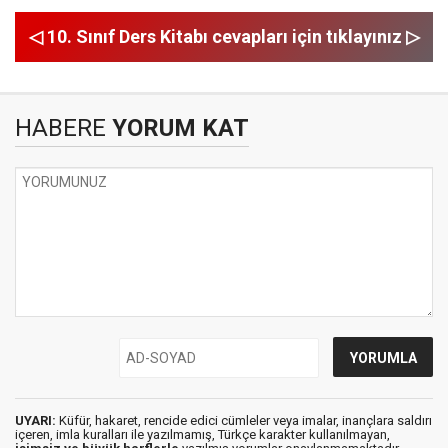
◁ 10. Sınıf Ders Kitabı cevapları için tıklayınız ▷
HABERE
YORUM KAT
UYARI:
Küfür, hakaret, rencide edici cümleler veya imalar, inançlara saldırı
içeren, imla kuralları ile yazılmamış, Türkçe karakter kullanılmayan,