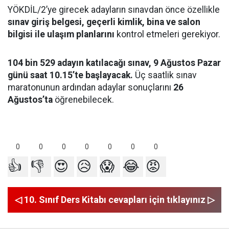
YÖKDİL/2’ye girecek adayların sınavdan önce özellikle
sınav giriş belgesi, geçerli kimlik, bina ve salon
bilgisi ile ulaşım planlarını
kontrol etmeleri gerekiyor.
104 bin 529 adayın katılacağı sınav, 9 Ağustos Pazar
günü saat 10.15’te başlayacak.
Üç saatlik sınav
maratonunun ardından adaylar sonuçlarını
26
Ağustos’ta
öğrenebilecek.
0
0
0
0
0
0
0
👍
👎
😍
😥
😱
😂
😡
◁ 10. Sınıf Ders Kitabı cevapları için tıklayınız ▷