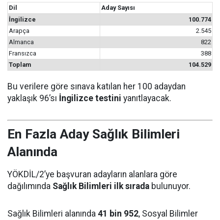
Dil
Aday Sayısı
İngilizce
100.774
Arapça
2.545
Almanca
822
Fransızca
388
Toplam
104.529
Bu verilere göre sınava katılan her 100 adaydan
yaklaşık 96’sı
İngilizce testini
yanıtlayacak.
En Fazla Aday Sağlık Bilimleri
Alanında
YÖKDİL/2’ye başvuran adayların alanlara göre
dağılımında
Sağlık Bilimleri ilk sırada
bulunuyor.
Sağlık Bilimleri alanında
41 bin 952
, Sosyal Bilimler