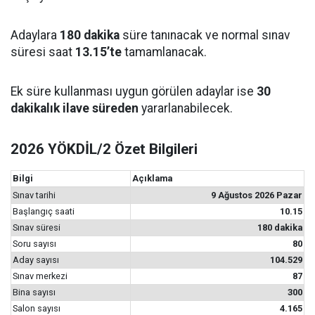
Adaylara
180 dakika
süre tanınacak ve normal sınav
süresi saat
13.15’te
tamamlanacak.
Ek süre kullanması uygun görülen adaylar ise
30
dakikalık ilave süreden
yararlanabilecek.
2026 YÖKDİL/2 Özet Bilgileri
Bilgi
Açıklama
Sınav tarihi
9 Ağustos 2026 Pazar
Başlangıç saati
10.15
Sınav süresi
180 dakika
Soru sayısı
80
Aday sayısı
104.529
Sınav merkezi
87
Bina sayısı
300
Salon sayısı
4.165