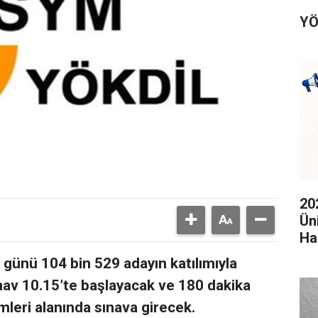
YÖ
20
Ün
Ha
günü 104 bin 529 adayın katılımıyla
ınav 10.15’te başlayacak ve 180 dakika
imleri alanında sınava girecek.