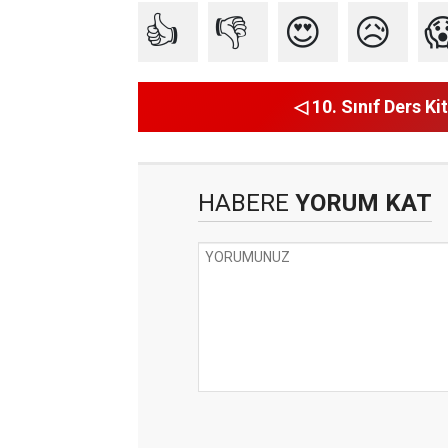
👍
👎
😍
😥

◁ 10. Sınıf Ders Kit
HABERE
YORUM KAT