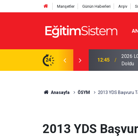
Manşetler
Günün Haberleri
Arşiv
S
AN
iseleri Belli Oldu: İki Program 500 Puanla
2026 LG
24
12:45
Doldu
Anasayfa
ÖSYM
2013 YDS Başvuru Ta
2013 YDS Başvuru