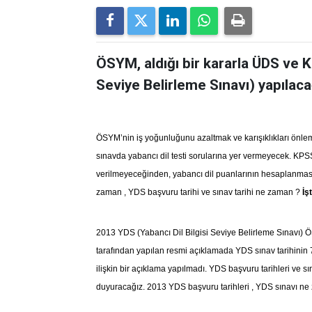
ÖSYM, aldığı bir kararla ÜDS ve K
Seviye Belirleme Sınavı) yapılacağ
ÖSYM’nin iş yoğunluğunu azaltmak ve karışıklıkları önle
sınavda yabancı dil testi sorularına yer vermeyecek. KPS
verilmeyeceğinden, yabancı dil puanlarının hesaplanmas
zaman , YDS başvuru tarihi ve sınav tarihi ne zaman ?
İş
2013 YDS (Yabancı Dil Bilgisi Seviye Belirleme Sınavı) Ö
tarafından yapılan resmi açıklamada YDS sınav tarihinin 7
ilişkin bir açıklama yapılmadı. YDS başvuru tarihleri ve sın
duyuracağız. 2013 YDS başvuru tarihleri , YDS sınavı ne 