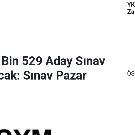
YK
Za
 Bin 529 Aday Sınav
ak: Sınav Pazar
Ö