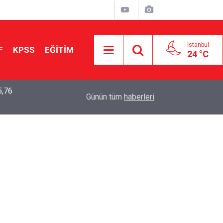
İstanbul
F
KPSS
EĞİTİM
24 °C
5,76
2026 LGS Sonuçları Açıklandı: Her 10 Öğrenciden
04:00
Günün tüm
haberleri
Tercihine Yerleşti