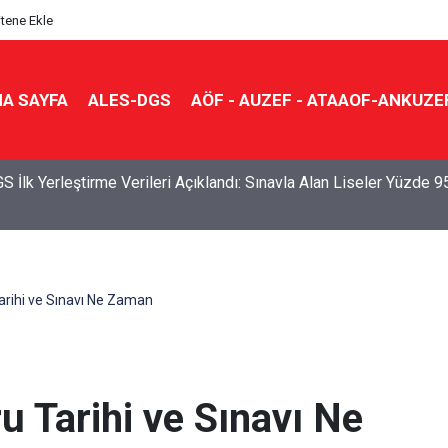
itene Ekle
A SAYFA
ALES-DGS
AÖF - AUZEF - ATAAOF-ANKUZE
S İlk Yerleştirme Verileri Açıklandı: Sınavla Alan Liseler Yüzde 9
rihi ve Sınavı Ne Zaman
 Tarihi ve Sınavı Ne