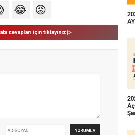

😂
😡
20
AY
abı cevapları için tıklayınız ▷
20
Aç
Şa