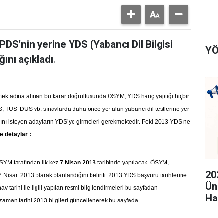
PDS’nin yerine YDS (Yabancı Dil Bilgisi
YÖ
ını açıkladı.
mek adına alınan bu karar doğrultusunda ÖSYM, YDS hariç yaptığı hiçbir
S, TUS, DUS vb. sınavlarda daha önce yer alan yabancı dil testlerine yer
ını isteyen adayların YDS’ye girmeleri gerekmektedir. Peki 2013 YDS ne
te detaylar :
SYM tarafından ilk kez
7 Nisan 2013
tarihinde yapılacak. ÖSYM,
20
 Nisan 2013 olarak planlandığını belirtti. 2013 YDS başvuru tarihlerine
Ün
av tarihi ile ilgili yapılan resmi bilgilendirmeleri bu sayfadan
Ha
zaman tarihi 2013 bilgileri güncellenerek bu sayfada.