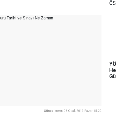
Ö
YÖ
He
Gü
Güncelleme:
06 Ocak 2013 Pazar 15:22