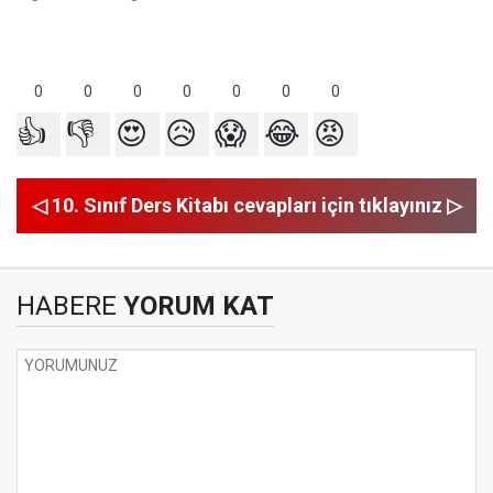
0
0
0
0
0
0
0
👍
👎
😍
😥
😱
😂
😡
◁ 10. Sınıf Ders Kitabı cevapları için tıklayınız ▷
HABERE
YORUM KAT