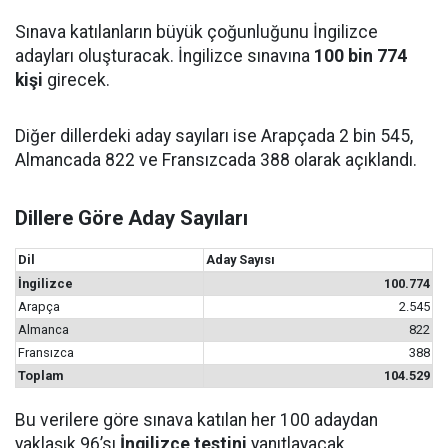
Sınava katılanların büyük çoğunluğunu İngilizce
adayları oluşturacak. İngilizce sınavına
100 bin 774
kişi
girecek.
Diğer dillerdeki aday sayıları ise Arapçada 2 bin 545,
Almancada 822 ve Fransızcada 388 olarak açıklandı.
Dillere Göre Aday Sayıları
Dil
Aday Sayısı
İngilizce
100.774
Arapça
2.545
Almanca
822
Fransızca
388
Toplam
104.529
Bu verilere göre sınava katılan her 100 adaydan
yaklaşık 96’sı
İngilizce testini
yanıtlayacak.