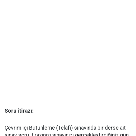
Soru itirazı:
Çevrim içi Bütünleme (Telafi) sınavında bir derse ait
sınav soru itirazınızı sınavınızı gerçekleştirdiğiniz gün