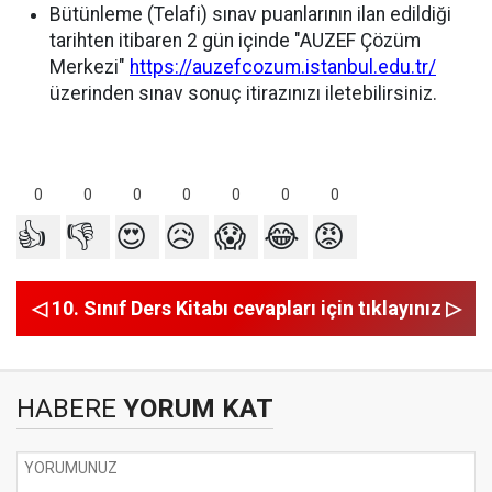
Bütünleme (Telafi) sınav puanlarının ilan edildiği
tarihten itibaren 2 gün içinde "AUZEF Çözüm
Merkezi"
https://auzefcozum.istanbul.edu.tr/
üzerinden sınav sonuç itirazınızı iletebilirsiniz.
0
0
0
0
0
0
0
👍
👎
😍
😥
😱
😂
😡
◁ 10. Sınıf Ders Kitabı cevapları için tıklayınız ▷
HABERE
YORUM KAT