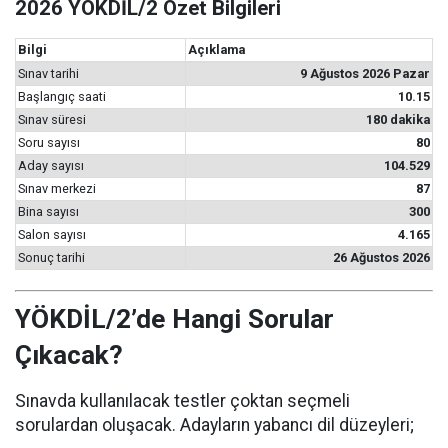
2026 YÖKDİL/2 Özet Bilgileri
Bilgi
Açıklama
Sınav tarihi
9 Ağustos 2026 Pazar
Başlangıç saati
10.15
Sınav süresi
180 dakika
Soru sayısı
80
Aday sayısı
104.529
Sınav merkezi
87
Bina sayısı
300
Salon sayısı
4.165
Sonuç tarihi
26 Ağustos 2026
YÖKDİL/2’de Hangi Sorular
Çıkacak?
Sınavda kullanılacak testler çoktan seçmeli
sorulardan oluşacak. Adayların yabancı dil düzeyleri;