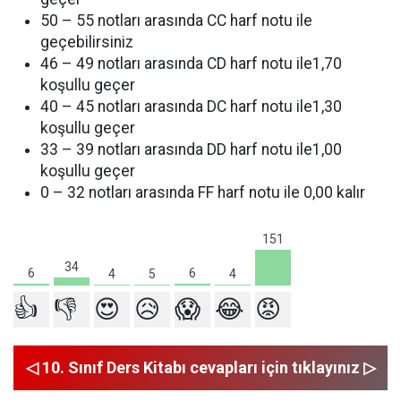
50 – 55 notları arasında CC harf notu ile
geçebilirsiniz
46 – 49 notları arasında CD harf notu ile1,70
koşullu geçer
40 – 45 notları arasında DC harf notu ile1,30
koşullu geçer
33 – 39 notları arasında DD harf notu ile1,00
koşullu geçer
0 – 32 notları arasında FF harf notu ile 0,00 kalır
151
34
6
6
5
4
4
👍
👎
😍
😥
😱
😂
😡
◁ 10. Sınıf Ders Kitabı cevapları için tıklayınız ▷