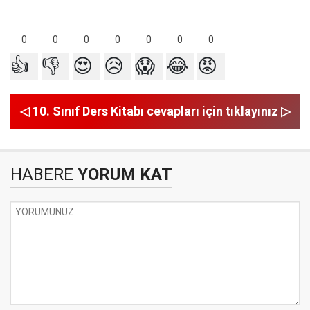
0
0
0
0
0
0
0
👍
👎
😍
😥
😱
😂
😡
◁ 10. Sınıf Ders Kitabı cevapları için tıklayınız ▷
HABERE
YORUM KAT