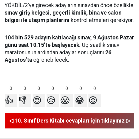
YÖKDİL/2’ye girecek adayların sınavdan önce özellikle
sınav giriş belgesi, geçerli kimlik, bina ve salon
bilgisi ile ulaşım planlarını
kontrol etmeleri gerekiyor.
104 bin 529 adayın katılacağı sınav, 9 Ağustos Pazar
günü saat 10.15’te başlayacak.
Üç saatlik sınav
maratonunun ardından adaylar sonuçlarını
26
Ağustos’ta
öğrenebilecek.
0
0
0
0
0
0
0
👍
👎
😍
😥
😱
😂
😡
◁ 10. Sınıf Ders Kitabı cevapları için tıklayınız ▷