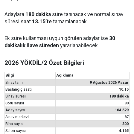
Adaylara
180 dakika
süre tanınacak ve normal sınav
süresi saat
13.15’te
tamamlanacak.
Ek süre kullanması uygun görülen adaylar ise
30
dakikalık ilave süreden
yararlanabilecek.
2026 YÖKDİL/2 Özet Bilgileri
Bilgi
Açıklama
Sınav tarihi
9 Ağustos 2026 Pazar
Başlangıç saati
10.15
Sınav süresi
180 dakika
Soru sayısı
80
Aday sayısı
104.529
Sınav merkezi
87
Bina sayısı
300
Salon sayısı
4.165