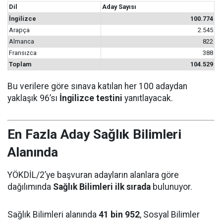
Dil
Aday Sayısı
İngilizce
100.774
Arapça
2.545
Almanca
822
Fransızca
388
Toplam
104.529
Bu verilere göre sınava katılan her 100 adaydan
yaklaşık 96’sı
İngilizce testini
yanıtlayacak.
En Fazla Aday Sağlık Bilimleri
Alanında
YÖKDİL/2’ye başvuran adayların alanlara göre
dağılımında
Sağlık Bilimleri ilk sırada
bulunuyor.
Sağlık Bilimleri alanında
41 bin 952
, Sosyal Bilimler