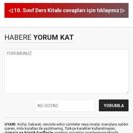
◁ 10. Sınıf Ders Kitabı cevapları için tıklayınız ▷
HABERE
YORUM KAT
UYARI:
Küfür, hakaret, rencide edici cümleler veya imalar, inançlara saldırı
içeren, imla kuralları ile yazılmamış, Türkçe karakter kullanılmayan,
isimsiz ve büyük harflerle
yazılmış yorumlar onaylanmamaktadır.