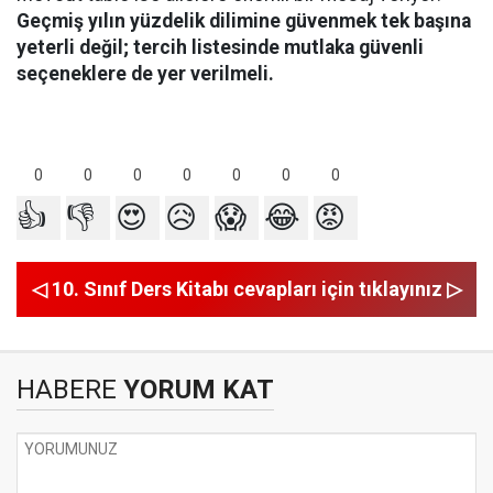
Geçmiş yılın yüzdelik dilimine güvenmek tek başına
yeterli değil; tercih listesinde mutlaka güvenli
seçeneklere de yer verilmeli.
0
0
0
0
0
0
0
👍
👎
😍
😥
😱
😂
😡
◁ 10. Sınıf Ders Kitabı cevapları için tıklayınız ▷
HABERE
YORUM KAT