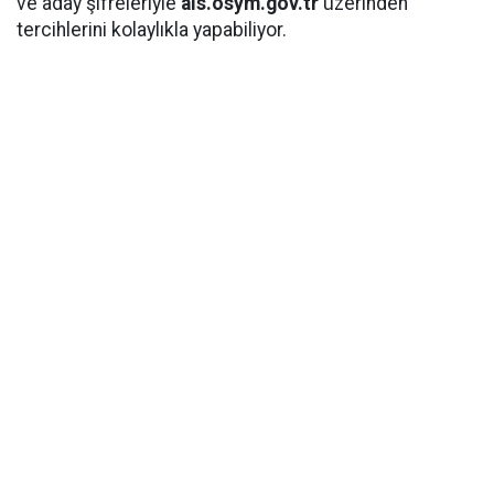
ve aday şifreleriyle
ais.osym.gov.tr
üzerinden
tercihlerini kolaylıkla yapabiliyor.