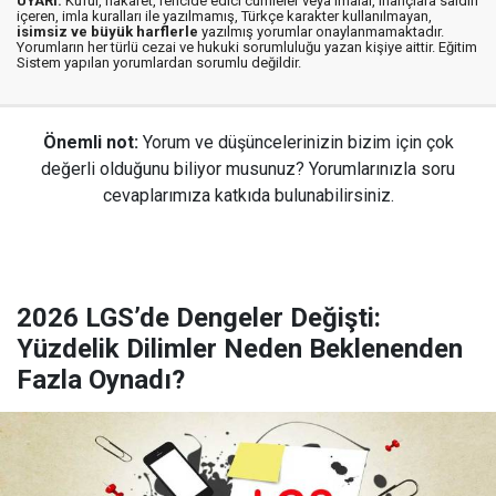
UYARI:
Küfür, hakaret, rencide edici cümleler veya imalar, inançlara saldırı
içeren, imla kuralları ile yazılmamış, Türkçe karakter kullanılmayan,
isimsiz ve büyük harflerle
yazılmış yorumlar onaylanmamaktadır.
Yorumların her türlü cezai ve hukuki sorumluluğu yazan kişiye aittir. Eğitim
Sistem yapılan yorumlardan sorumlu değildir.
Önemli not:
Yorum ve düşüncelerinizin bizim için çok
değerli olduğunu biliyor musunuz? Yorumlarınızla soru
cevaplarımıza katkıda bulunabilirsiniz.
2026 LGS’de Dengeler Değişti:
Yüzdelik Dilimler Neden Beklenenden
Fazla Oynadı?