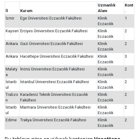
Uzmanlık
Kont
İl
Kurum
Alanı
.
İzmir
Ege Üniversitesi Eczacılık Fakültesi
Klinik
1
Eczacılık
Kayseri
Erciyes Üniversitesi Eczacılık Fakültesi
Klinik
2
Eczacılık
Ankara
Gazi Üniversitesi Eczacılık Fakültesi
Klinik
2
Eczacılık
Ankara
Hacettepe Üniversitesi Eczacılık Fakültesi
Klinik
3
Eczacılık
Malaty
İnönü Üniversitesi Eczacılık Fakültesi
Klinik
2
a
Eczacılık
İstanb
İstanbul Üniversitesi Eczacılık Fakültesi
Klinik
2
ul
Eczacılık
Trabzo
Karadeniz Teknik Üniversitesi Eczacılık
Klinik
2
n
Fakültesi
Eczacılık
İstanb
Marmara Üniversitesi Eczacılık Fakültesi
Klinik
2
ul
Eczacılık
Edirne
Trakya Üniversitesi Eczacılık Fakültesi
Klinik
2
Eczacılık