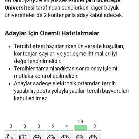
Bu tabloya göre en yüksek kontenjan
Hacettepe
Üniversitesi
tarafından sunulurken, diğer büyük
üniversiteler de 2 kontenjanla aday kabul edecek.
Adaylar İçin Önemli Hatırlatmalar
Tercih listesi hazırlanırken üniversite koşulları,
kontenjan sayıları ve yerleşme ihtimalleri iyi
değerlendirilmelidir.
Tercihler tamamlandıktan sonra onay işlemi
mutlaka kontrol edilmelidir.
Adaylar sadece elektronik ortamdan tercih
yapabilir; posta yoluyla yapılan tercih başvuruları
kabul edilmez.
29
5
4
3
3
3
3
👍
👎
😍
😥
😱
😂
😡