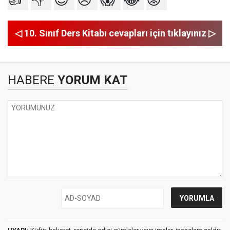
◁ 10. Sınıf Ders Kitabı cevapları için tıklayınız ▷
HABERE
YORUM KAT