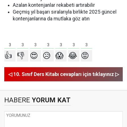
Azalan kontenjanlar rekabeti artırabilir
Geçmiş yıl başarı sıralarıyla birlikte 2025 güncel
kontenjanlarına da mutlaka göz atın
3
3
3
3
3
3
3
👍
👎
😍
😥
😱
😂
😡
◁ 10. Sınıf Ders Kitabı cevapları için tıklayınız ▷
HABERE
YORUM KAT