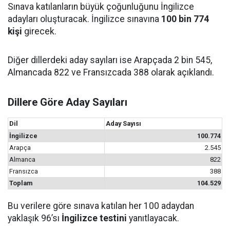
Sınava katılanların büyük çoğunluğunu İngilizce
adayları oluşturacak. İngilizce sınavına
100 bin 774
kişi
girecek.
Diğer dillerdeki aday sayıları ise Arapçada 2 bin 545,
Almancada 822 ve Fransızcada 388 olarak açıklandı.
Dillere Göre Aday Sayıları
Dil
Aday Sayısı
İngilizce
100.774
Arapça
2.545
Almanca
822
Fransızca
388
Toplam
104.529
Bu verilere göre sınava katılan her 100 adaydan
yaklaşık 96’sı
İngilizce testini
yanıtlayacak.