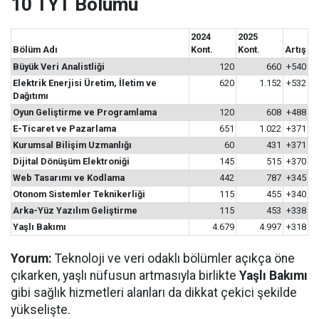
10 TYT Bölümü
2024
2025
Bölüm Adı
Kont.
Kont.
Artış
Büyük Veri Analistliği
120
660
+540
Elektrik Enerjisi Üretim, İletim ve
620
1.152
+532
Dağıtımı
Oyun Geliştirme ve Programlama
120
608
+488
E-Ticaret ve Pazarlama
651
1.022
+371
Kurumsal Bilişim Uzmanlığı
60
431
+371
Dijital Dönüşüm Elektroniği
145
515
+370
Web Tasarımı ve Kodlama
442
787
+345
Otonom Sistemler Teknikerliği
115
455
+340
Arka-Yüz Yazılım Geliştirme
115
453
+338
Yaşlı Bakımı
4.679
4.997
+318
Yorum:
Teknoloji ve veri odaklı bölümler açıkça öne
çıkarken, yaşlı nüfusun artmasıyla birlikte
Yaşlı Bakımı
gibi sağlık hizmetleri alanları da dikkat çekici şekilde
yükselişte.