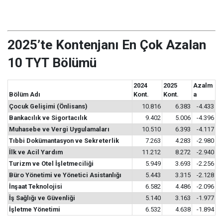
2025’te Kontenjanı En Çok Azalan
10 TYT Bölümü
2024
2025
Azalm
Bölüm Adı
Kont.
Kont.
a
Çocuk Gelişimi (Önlisans)
10.816
6.383
-4.433
Bankacılık ve Sigortacılık
9.402
5.006
-4.396
Muhasebe ve Vergi Uygulamaları
10.510
6.393
-4.117
Tıbbi Dokümantasyon ve Sekreterlik
7.263
4.283
-2.980
İlk ve Acil Yardım
11.212
8.272
-2.940
Turizm ve Otel İşletmeciliği
5.949
3.693
-2.256
Büro Yönetimi ve Yönetici Asistanlığı
5.443
3.315
-2.128
İnşaat Teknolojisi
6.582
4.486
-2.096
İş Sağlığı ve Güvenliği
5.140
3.163
-1.977
İşletme Yönetimi
6.532
4.638
-1.894