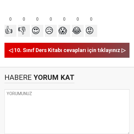
0
0
0
0
0
0
0
👍
👎
😍
😥
😱
😂
😡
◁ 10. Sınıf Ders Kitabı cevapları için tıklayınız ▷
HABERE
YORUM KAT