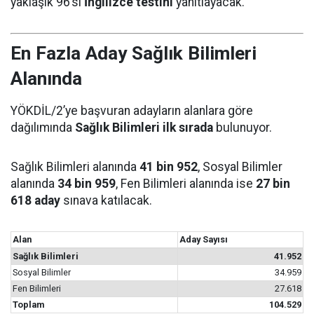
yaklaşık 96’sı
İngilizce testini
yanıtlayacak.
En Fazla Aday Sağlık Bilimleri
Alanında
YÖKDİL/2’ye başvuran adayların alanlara göre
dağılımında
Sağlık Bilimleri ilk sırada
bulunuyor.
Sağlık Bilimleri alanında
41 bin 952
, Sosyal Bilimler
alanında
34 bin 959
, Fen Bilimleri alanında ise
27 bin
618 aday
sınava katılacak.
Alan
Aday Sayısı
Sağlık Bilimleri
41.952
Sosyal Bilimler
34.959
Fen Bilimleri
27.618
Toplam
104.529