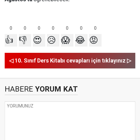
0
0
0
0
0
0
0
👍
👎
😍
😥
😱
😂
😡
◁ 10. Sınıf Ders Kitabı cevapları için tıklayınız ▷
HABERE
YORUM KAT