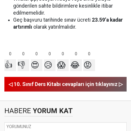
gönderilen sahte bildirimlere kesinlikle itibar
edilmemelidir.
Geç başvuru tarihinde sınav ücreti
23.59’a kadar
artırımlı
olarak yatırılmalıdır.
0
0
0
0
0
0
0
👍
👎
😍
😥
😱
😂
😡
◁ 10. Sınıf Ders Kitabı cevapları için tıklayınız ▷
HABERE
YORUM KAT