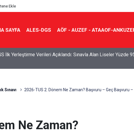
itene Ekle
A SAYFA
ALES-DGS
AÖF - AUZEF - ATAAOF-ANKUZE
S İlk Yerleştirme Verileri Açıklandı: Sınavla Alan Liseler Yüzde 9
k Sınavı
2026-TUS 2. Dönem Ne Zaman? Başvuru – Geç Başvuru – S
nem Ne Zaman?