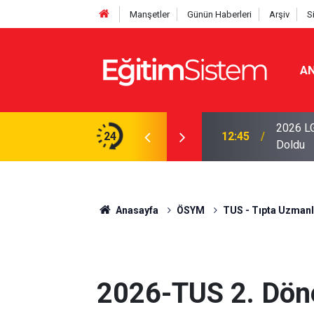
Manşetler
Günün Haberleri
Arşiv
S
AN
iseleri Belli Oldu: İki Program 500 Puanla
2026 LG
24
12:45
Doldu
Anasayfa
ÖSYM
TUS - Tıpta Uzmanlı
2026-TUS 2. Dö