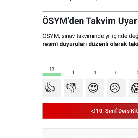
ÖSYM’den Takvim Uyarı
ÖSYM, sınav takviminde yıl içinde değiş
resmî duyuruları düzenli olarak tak
13
1
0
0
👍
👎
😍
😥

◁ 10. Sınıf Ders Kit