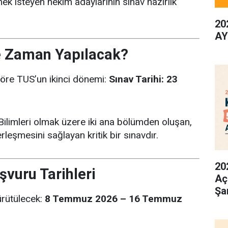
ek isteyen hekim adaylarının sınav hazırlık
20
AY
 Zaman Yapılacak?
öre TUS’un ikinci dönemi:
Sınav Tarihi:
23
 Bilimleri olmak üzere iki ana bölümden oluşan,
rleşmesini sağlayan kritik bir sınavdır.
20
vuru Tarihleri
Aç
Şa
ürütülecek:
8 Temmuz 2026 – 16 Temmuz