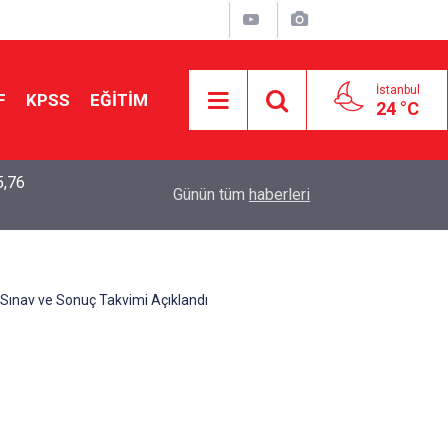
İstanbul
F
KPSS
EĞİTİM
24 °C
5,76
2026 LGS Sonuçları Açıklandı: Her 10 Öğrenciden
04:00
Günün tüm
haberleri
Tercihine Yerleşti
ınav ve Sonuç Takvimi Açıklandı