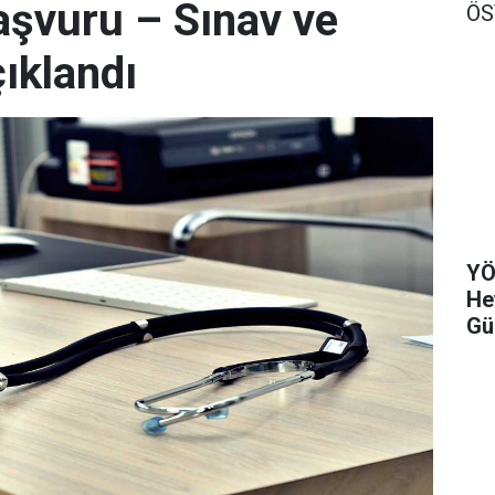
şvuru – Sınav ve
Ö
ıklandı
YÖ
He
Gü