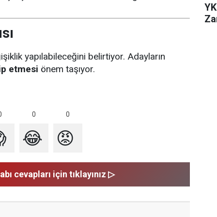
YK
Za
sı
iklik yapılabileceğini belirtiyor. Adayların
ip etmesi
önem taşıyor.
0
0
0

😂
😡
abı cevapları için tıklayınız ▷