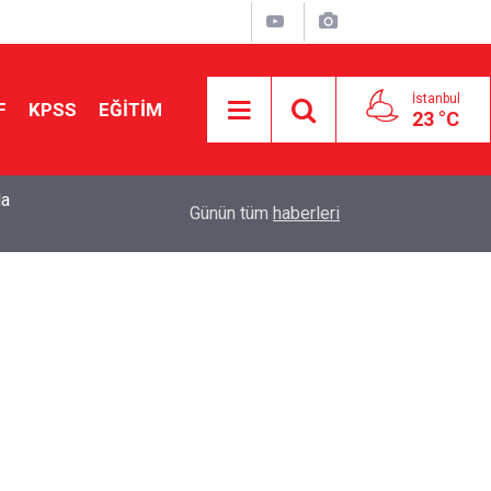
İstanbul
F
KPSS
EĞİTİM
23 °C
la
2026 LGS İlk Yerleştirme Verileri Açıklandı: Sın
12:45
Günün tüm
haberleri
Doldu