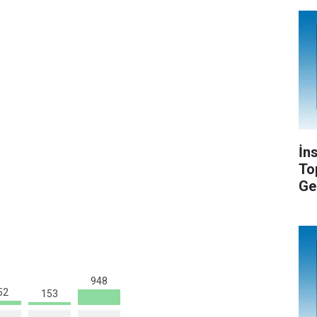
İn
To
Ge
948
52
153