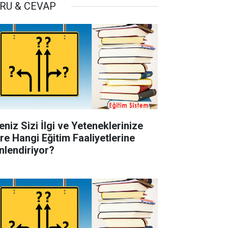
RU & CEVAP
eniz Sizi İlgi ve Yeteneklerinize
re Hangi Eğitim Faaliyetlerine
nlendiriyor?