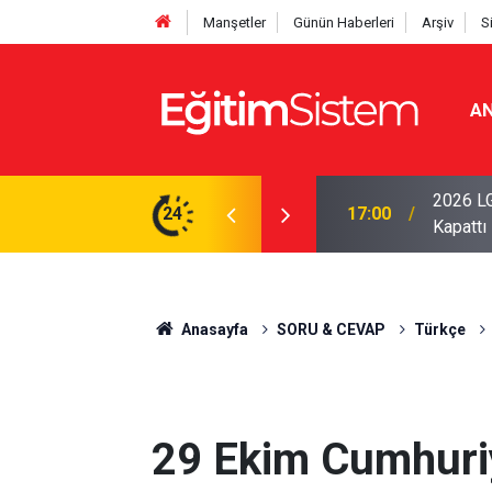
Manşetler
Günün Haberleri
Arşiv
S
AN
2026 LG
0 Lise Açıklandı: İlk 100 İçin 462 Puan Yetti
24
17:00
Kapattı
Anasayfa
SORU & CEVAP
Türkçe
29 Ekim Cumhuri