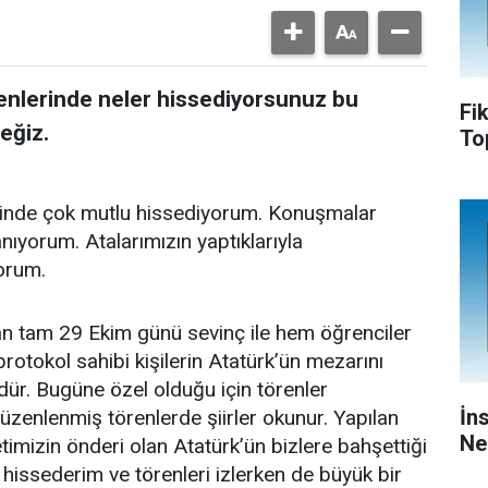
nlerinde neler hissediyorsunuz bu
Fi
eğiz.
To
rinde çok mutlu hissediyorum. Konuşmalar
nıyorum. Atalarımızın yaptıklarıyla
orum.
dan tam 29 Ekim günü sevinç ile hem öğrenciler
rotokol sahibi kişilerin Atatürk’ün mezarını
ndür. Bugüne özel olduğu için törenler
İn
üzenlenmiş törenlerde şiirler okunur. Yapılan
Ne
etimizin önderi olan Atatürk’ün bizlere bahşettiği
u hissederim ve törenleri izlerken de büyük bir