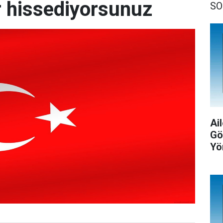
r hissediyorsunuz
SO
Ail
Gö
Yö