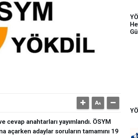
YÖ
He
Gü
YÖ
 ve cevap anahtarları yayımlandı. ÖSYM
a açarken adaylar soruların tamamını 19