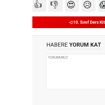
👍
👎
😍
😥

◁ 10. Sınıf Ders Kit
HABERE
YORUM KAT