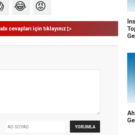

😂
😡
İn
To
abı cevapları için tıklayınız ▷
Ge
Ah
Ge