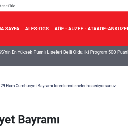
itene Ekle
A SAYFA
ALES-DGS
AÖF - AUZEF - ATAAOF-ANKUZE
S’nin En Yüksek Puanlı Liseleri Belli Oldu: İki Program 500 Puan
29 Ekim Cumhuriyet Bayramı törenlerinde neler hissediyorsunuz
yet Bayramı