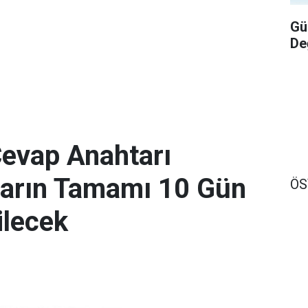
Gü
De
evap Anahtarı
ların Tamamı 10 Gün
Ö
ilecek