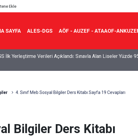
itene Ekle
A SAYFA
ALES-DGS
AÖF - AUZEF - ATAAOF-ANKUZE
S İlk Yerleştirme Verileri Açıklandı: Sınavla Alan Liseler Yüzde 9
iler
4. Sınıf Meb Sosyal Bilgiler Ders Kitabı Sayfa 19 Cevapları
l Bilgiler Ders Kitabı