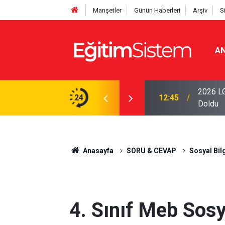
Manşetler
Günün Haberleri
Arşiv
S
AN
iseleri Belli Oldu: İki Program 500 Puanla
2026 LG
24
12:45
Doldu
Anasayfa
SORU & CEVAP
Sosyal Bilg
4. Sınıf Meb Sosya