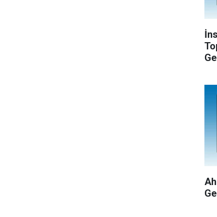
İn
To
Ge
Ah
Ge