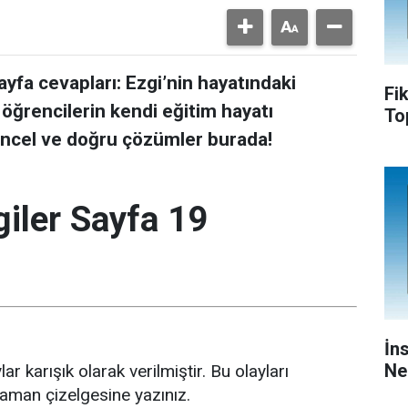
 sayfa cevapları: Ezgi’nin hayatındaki
Fi
 öğrencilerin kendi eğitim hayatı
To
güncel ve doğru çözümler burada!
giler Sayfa 19
İn
Ne
r karışık olarak verilmiştir. Bu olayları
zaman çizelgesine yazınız.