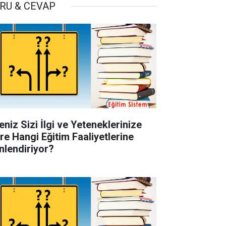
RU & CEVAP
eniz Sizi İlgi ve Yeteneklerinize
re Hangi Eğitim Faaliyetlerine
nlendiriyor?