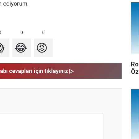
m ediyorum.
0
0
0

😂
😡
Ro
abı cevapları için tıklayınız ▷
Öz