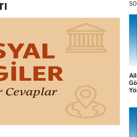
rı
SO
Ail
Gö
Yö