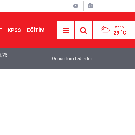
İstanbul
F
KPSS
EĞİTİM
29 °C
5,76
2026 LGS Sonuçları Açıklandı: Her 10 Öğrenciden
04:00
Günün tüm
haberleri
Tercihine Yerleşti