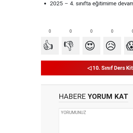
2025 – 4. sınıfta eğitimime deva
0
0
0
0
👍
👎
😍
😥

◁ 10. Sınıf Ders Kit
HABERE
YORUM KAT