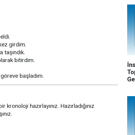
ldi.
kez girdim.
a taşındık.
larak bitirdim.
İn
To
 göreve başladım.
Ge
bir kronoloji hazırlayınız. Hazırladığınız
şınız.