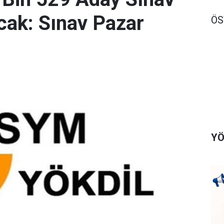
ak: Sınav Pazar
Ö
YÖ