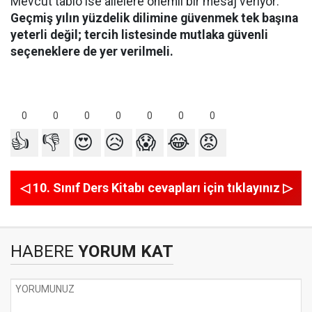
Mevcut tablo ise ailelere önemli bir mesaj veriyor:
Geçmiş yılın yüzdelik dilimine güvenmek tek başına
yeterli değil; tercih listesinde mutlaka güvenli
seçeneklere de yer verilmeli.
0
0
0
0
0
0
0
👍
👎
😍
😥
😱
😂
😡
◁ 10. Sınıf Ders Kitabı cevapları için tıklayınız ▷
HABERE
YORUM KAT