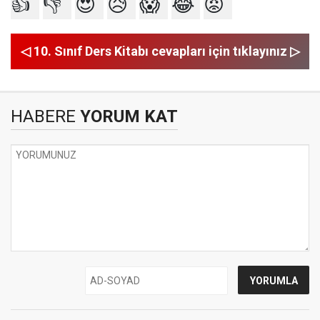
👍
👎
😍
😥
😱
😂
😡
◁ 10. Sınıf Ders Kitabı cevapları için tıklayınız ▷
HABERE
YORUM KAT