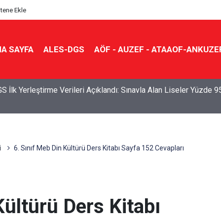
itene Ekle
A SAYFA
ALES-DGS
AÖF - AUZEF - ATAAOF-ANKUZE
S İlk Yerleştirme Verileri Açıklandı: Sınavla Alan Liseler Yüzde 9
ü
6. Sınıf Meb Din Kültürü Ders Kitabı Sayfa 152 Cevapları
Kültürü Ders Kitabı