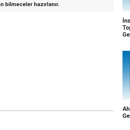
n bilmeceler hazırlanır.
İn
To
Ge
Ah
Ge