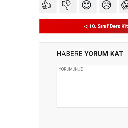
👍
👎
😍
😥

◁ 10. Sınıf Ders Kit
HABERE
YORUM KAT