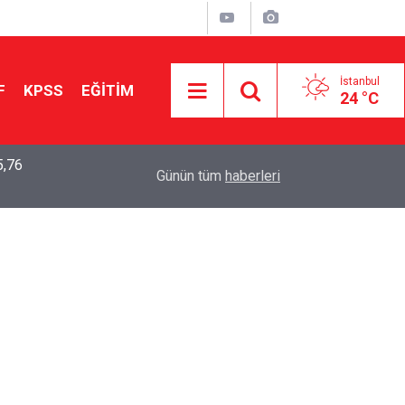
İstanbul
F
KPSS
EĞİTİM
24 °C
5,76
2026 LGS Sonuçları Açıklandı: Her 10 Öğrenciden
04:00
Günün tüm
haberleri
Tercihine Yerleşti