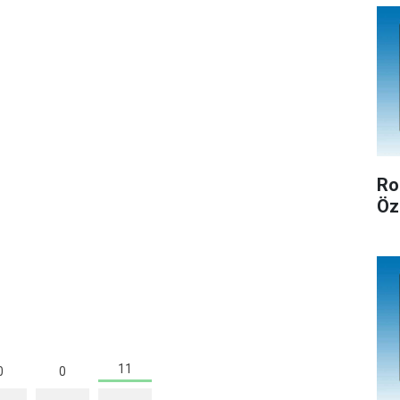
Ro
Öz
11
0
0