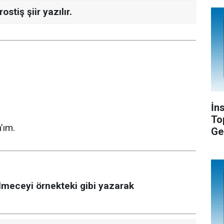
ostiş şiir yazılır.
İn
To
’ım.
Ge
bilmeceyi örnekteki gibi yazarak