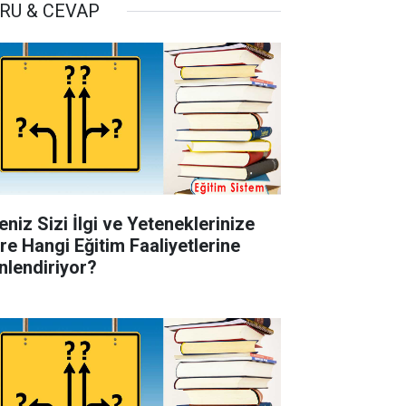
RU & CEVAP
eniz Sizi İlgi ve Yeteneklerinize
re Hangi Eğitim Faaliyetlerine
nlendiriyor?