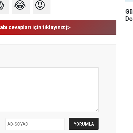

😂
😡
Gü
De
abı cevapları için tıklayınız ▷