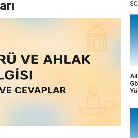
arı
SO
Ail
Gö
Yö