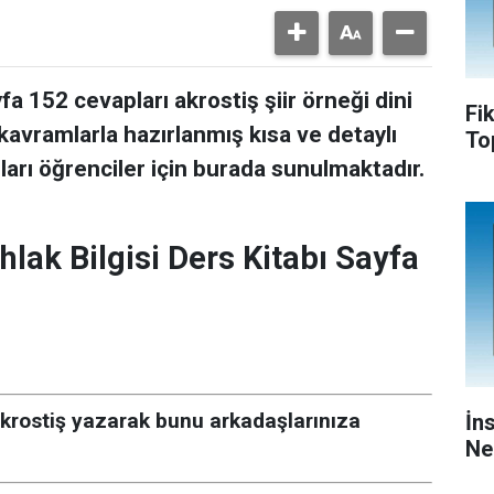
yfa 152 cevapları akrostiş şiir örneği dini
Fi
 kavramlarla hazırlanmış kısa ve detaylı
To
ları öğrenciler için burada sunulmaktadır.
Ahlak Bilgisi Ders Kitabı Sayfa
 akrostiş yazarak bunu arkadaşlarınıza
İn
Ne