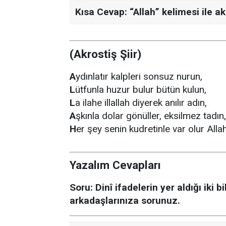
Kısa Cevap:
“Allah” kelimesi ile akr
(Akrostiş Şiir)
A
ydınlatır kalpleri sonsuz nurun,
L
ütfunla huzur bulur bütün kulun,
L
a ilahe illallah diyerek anılır adın,
A
şkınla dolar gönüller, eksilmez tadın,
H
er şey senin kudretinle var olur Allah
Yazalım Cevapları
Soru:
Dinî ifadelerin yer aldığı iki 
arkadaşlarınıza sorunuz.