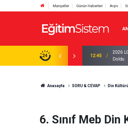
Manşetler
Günün Haberleri
Arşiv
S
AN
iseleri Belli Oldu: İki Program 500 Puanla
2026 LG
24
12:45
Doldu
Anasayfa
SORU & CEVAP
Din Kültür
6. Sınıf Meb Din 