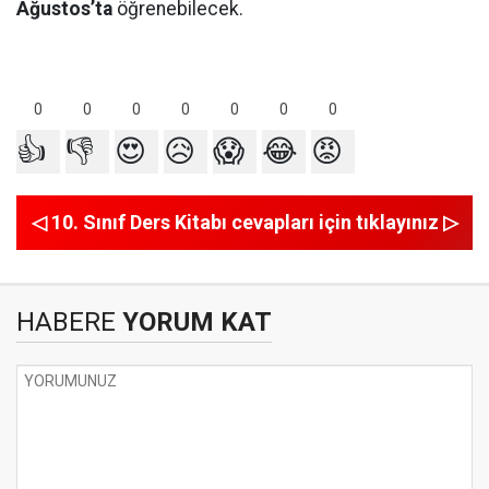
Ağustos’ta
öğrenebilecek.
0
0
0
0
0
0
0
👍
👎
😍
😥
😱
😂
😡
◁ 10. Sınıf Ders Kitabı cevapları için tıklayınız ▷
HABERE
YORUM KAT