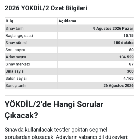
2026 YÖKDİL/2 Özet Bilgileri
Bilgi
Açıklama
Sınav tarihi
9 Ağustos 2026 Pazar
Başlangıç saati
10.15
Sınav süresi
180 dakika
Soru sayısı
80
Aday sayısı
104.529
Sınav merkezi
87
Bina sayısı
300
Salon sayısı
4.165
Sonuç tarihi
26 Ağustos 2026
YÖKDİL/2’de Hangi Sorular
Çıkacak?
Sınavda kullanılacak testler çoktan seçmeli
sorulardan oluşacak. Adayların yabancı dil düzeyleri;