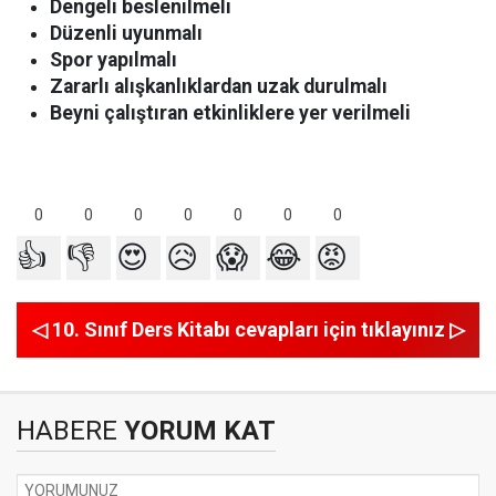
Dengeli beslenilmeli
Düzenli uyunmalı
Spor yapılmalı
Zararlı alışkanlıklardan uzak durulmalı
Beyni çalıştıran etkinliklere yer verilmeli
0
0
0
0
0
0
0
👍
👎
😍
😥
😱
😂
😡
◁ 10. Sınıf Ders Kitabı cevapları için tıklayınız ▷
HABERE
YORUM KAT