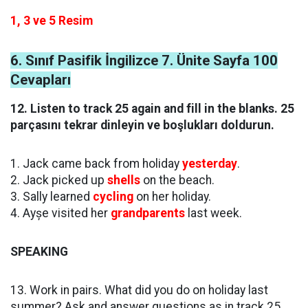
1, 3 ve 5 Resim
6. Sınıf Pasifik İngilizce 7. Ünite Sayfa 100
Cevapları
12. Listen to track 25 again and fill in the blanks. 25
parçasını tekrar dinleyin ve boşlukları doldurun.
1. Jack came back from holiday
yesterday
.
2. Jack picked up
shells
on the beach.
3. Sally learned
cycling
on her holiday.
4. Ayșe visited her
grandparents
last week.
SPEAKING
13. Work in pairs. What did you do on holiday last
summer? Ask and answer questions as in track 25.