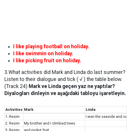
I like playing football on holiday.
I like swimmin on holiday.
I like picking fruit on holiday.
3.What activities did Mark and Linda do last summer?
Listen to their dialogue and tick ( √ ) the table below.
(Track 24)
Mark ve Linda geçen yaz ne yaptılar?
Diyalogları dinleyin ve aşağıdaki tabloyu işaretleyin.
Activities
Mark
Linda
1. Resim
I wen the seaside and swa
2. Resim
My brother and I climbed trees.
3. Resim
and pickut fruit.