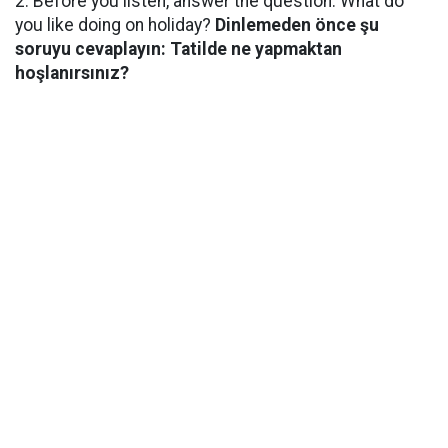
2. Before you listen, answer the question: What do
you like doing on holiday?
Dinlemeden önce şu
soruyu cevaplayın: Tatilde ne yapmaktan
hoşlanırsınız?