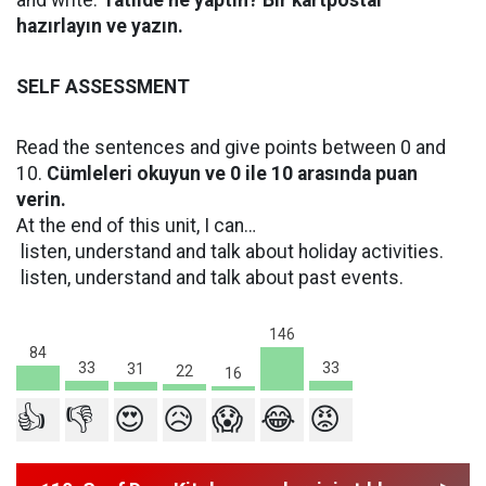
and write.
Tatilde ne yaptın? Bir kartpostal
hazırlayın ve yazın.
SELF ASSESSMENT
Read the sentences and give points between 0 and
10.
Cümleleri okuyun ve 0 ile 10 arasında puan
verin.
At the end of this unit, I can…
listen, understand and talk about holiday activities.
listen, understand and talk about past events.
146
84
33
33
31
22
16
👍
👎
😍
😥
😱
😂
😡