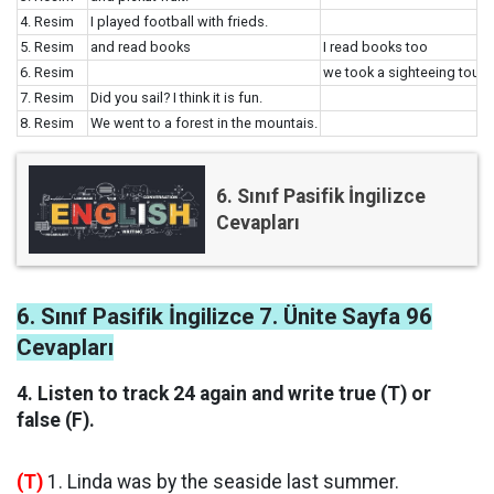
4. Resim
I played football with frieds.
5. Resim
and read books
I read books too
6. Resim
we took a sighteeing tour.
7. Resim
Did you sail? I think it is fun.
8. Resim
We went to a forest in the mountais.
6. Sınıf Pasifik İngilizce
Cevapları
6. Sınıf Pasifik İngilizce 7. Ünite Sayfa 96
Cevapları
4. Listen to track 24 again and write true (T) or
false (F).
(T)
1. Linda was by the seaside last summer.