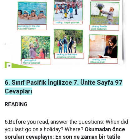
6. Sınıf Pasifik İngilizce 7. Ünite Sayfa 97
Cevapları
READING
6.Before you read, answer the questions: When did
you last go on a holiday? Where?
Okumadan önce
soruları cevaplayın: En son ne zaman bir tatile