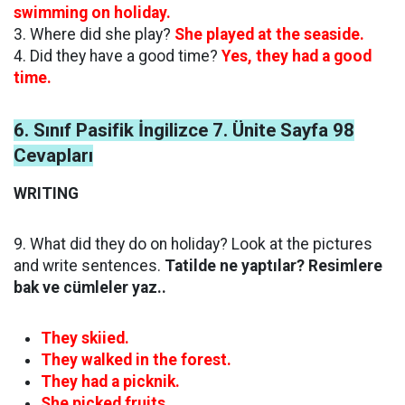
swimming on holiday.
3. Where did she play?
She played at the seaside.
4. Did they have a good time?
Yes, they had a good
time.
6. Sınıf Pasifik İngilizce 7. Ünite Sayfa 98
Cevapları
WRITING
9. What did they do on holiday? Look at the pictures
and write sentences.
Tatilde ne yaptılar? Resimlere
bak ve cümleler yaz..
They skiied.
They walked in the forest.
They had a picknik.
She picked fruits.