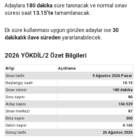
Adaylara
180 dakika
süre tanınacak ve normal sınav
süresi saat
13.15’te
tamamlanacak.
Ek süre kullanması uygun görülen adaylar ise
30
dakikalık ilave süreden
yararlanabilecek.
2026 YÖKDİL/2 Özet Bilgileri
Bilgi
Açıklama
Sınav tarihi
9 Ağustos 2026 Pazar
Başlangıç saati
10.15
Sınav süresi
180 dakika
Soru sayısı
80
Aday sayısı
104.529
Sınav merkezi
87
Bina sayısı
300
Salon sayısı
4.165
Sonuç tarihi
26 Ağustos 2026