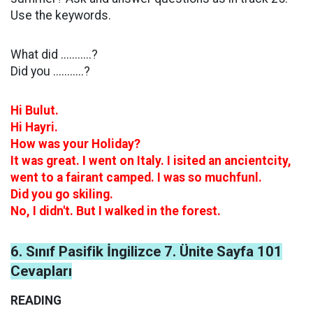
Use the keywords.
What did ...........?
Did you ...........?
Hi Bulut.
Hi Hayri.
How was your Holiday?
It was great. I went on Italy. I isited an ancientcity,
went to a fairant camped. I was so muchfunl.
Did you go skiling.
No, I didn't. But I walked in the forest.
6. Sınıf Pasifik İngilizce 7. Ünite Sayfa 101
Cevapları
READING