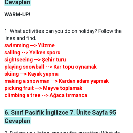
Cevapları
WARM-UP!
1. What activities can you do on holiday? Follow the
lines and find.
swimming --> Yüzme
sailing --> Yelken sporu
sightseeing --> Şehir turu
playing snowball --> Kar topu oynamak
skiing --> Kayak yapma
making a snowman --> Kardan adam yapmak
picking fruit --> Meyve toplamak
climbing a tree --> Ağaca tırmanca
6. Sınıf Pasifik İngilizce 7. Ünite Sayfa 95
Cevapları