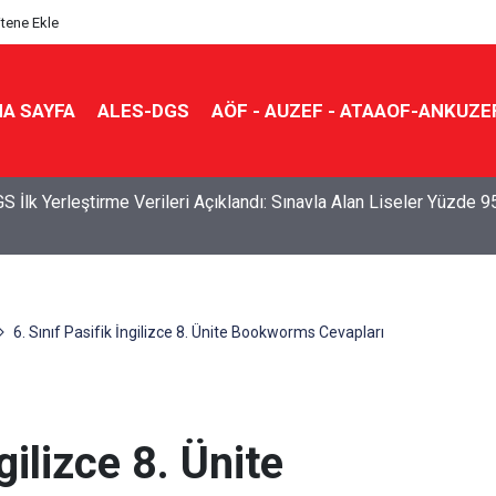
itene Ekle
A SAYFA
ALES-DGS
AÖF - AUZEF - ATAAOF-ANKUZE
S İlk Yerleştirme Verileri Açıklandı: Sınavla Alan Liseler Yüzde 9
6. Sınıf Pasifik İngilizce 8. Ünite Bookworms Cevapları
gilizce 8. Ünite