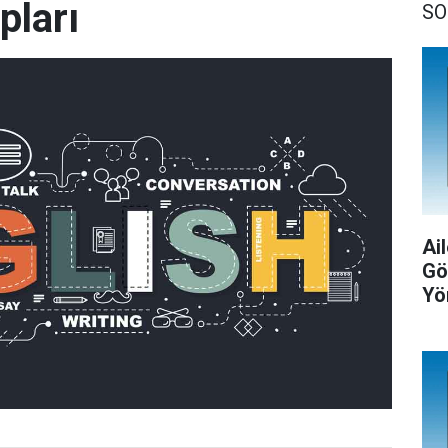
ları
SO
Ail
Gö
Yö