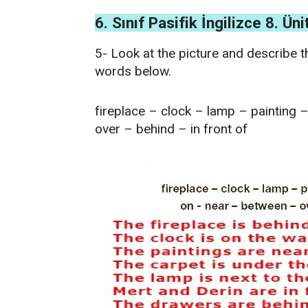
6. Sınıf Pasifik İngilizce 8. Ü
5- Look at the picture and describe t
words below.
fireplace – clock – lamp – painting 
over – behind – in front of