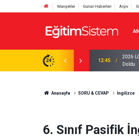
Manşetler
Günün Haberleri
Arşiv
S
AN
iseleri Belli Oldu: İki Program 500 Puanla
2026 LG
24
12:45
Doldu
Anasayfa
SORU & CEVAP
İngilizce
6. Sınıf Pasifik İn