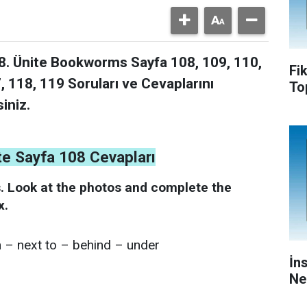
ce 8. Ünite Bookworms Sayfa 108, 109, 110,
Fi
, 118, 119 Soruları ve Cevaplarını
To
iniz.
nite Sayfa 108 Cevapları
s. Look at the photos and complete the
x.
n – next to – behind – under
İn
Ne