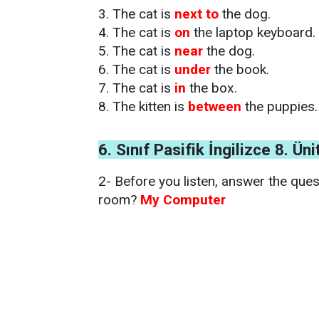
3. The cat is
next to
the dog.
4. The cat is
on
the laptop keyboard.
5. The cat is
near
the dog.
6. The cat is
under
the book.
7. The cat is
in
the box.
8. The kitten is
between
the puppies.
6. Sınıf Pasifik İngilizce 8. Ü
2- Before you listen, answer the quest
room?
My Computer