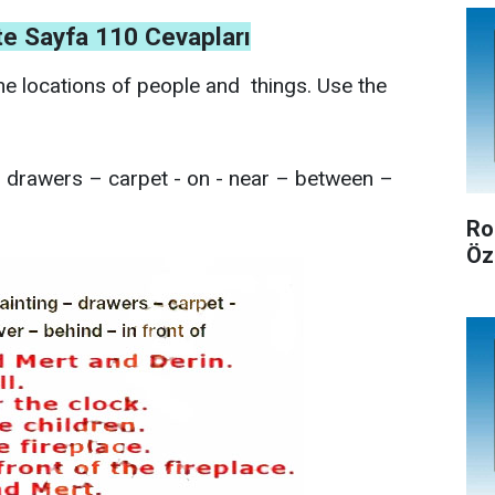
nite Sayfa 110 Cevapları
he locations of people and things. Use the
– drawers – carpet - on - near – between –
Ro
Öz