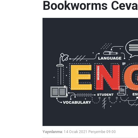
Bookworms Cevap
Yayınlanma:
14 Ocak 2021 Perşembe 09:00