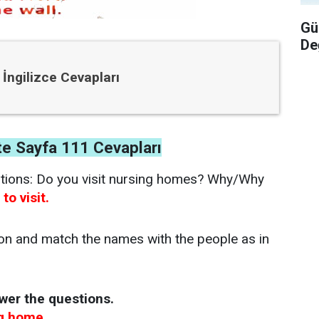
Gü
De
k İngilizce Cevapları
nite Sayfa 111 Cevapları
estions: Do you visit nursing homes? Why/Why
to visit.
ion and match the names with the people as in
swer the questions.
ng home.