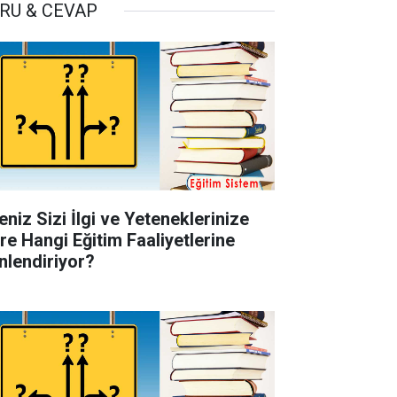
RU & CEVAP
eniz Sizi İlgi ve Yeteneklerinize
re Hangi Eğitim Faaliyetlerine
nlendiriyor?