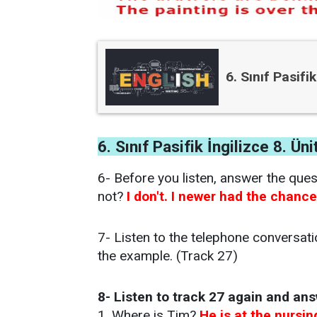
6. Sınıf Pasifi
6. Sınıf Pasifik İngilizce 8. Ü
6- Before you listen, answer the qu
not?
I don't. I newer had the chance 
7- Listen to the telephone conversat
the example. (Track 27)
8- Listen to track 27 again and an
1. Where is Tim?
He is at the nursi