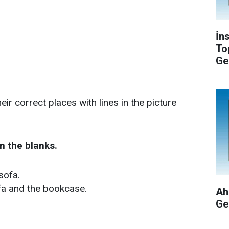
İn
To
Ge
eir correct places with lines in the picture
in the blanks.
sofa.
fa and the bookcase.
Ah
Ge