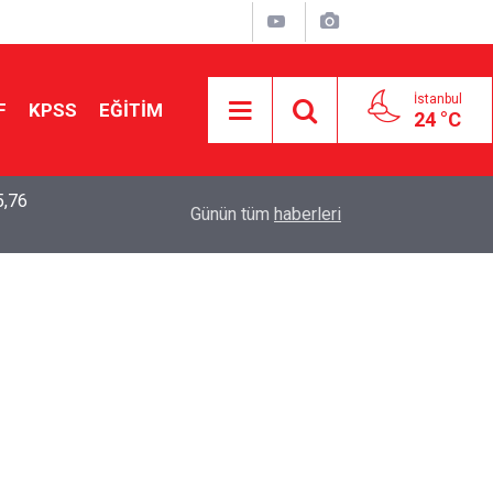
İstanbul
F
KPSS
EĞİTİM
24 °C
5,76
2026 LGS Sonuçları Açıklandı: Her 10 Öğrenciden
04:00
Günün tüm
haberleri
Tercihine Yerleşti