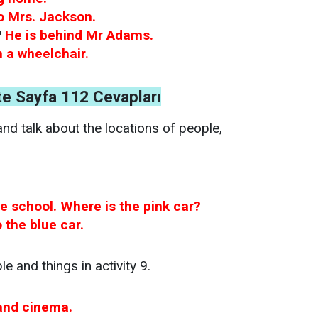
to Mrs. Jackson.
?
He is behind Mr Adams.
n a wheelchair.
nite Sayfa 112 Cevapları
and talk about the locations of people,
the school. Where is the pink car?
o the blue car.
e and things in activity 9.
 and cinema.