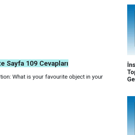
nite Sayfa 109 Cevapları
İn
To
ion: What is your favourite object in your
Ge