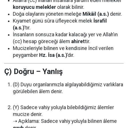
Allah’a (cc) inanan insanlara yardım eden melekler
koruyucu melekler
olarak bilinir.
Doğa olaylarını yöneten meleğe
Mikâil (a.s.)
denir.
Kıyamet günü sûra üfleyecek melek
İsrafil
(a.s.)
’tır.
İnsanların sonsuza kadar kalacağı yer ve Allah’ın
(cc) hesap göreceği âlem
ahiret
tir.
Mucizeleriyle bilinen ve kendisine İncil verilen
peygamber
Hz. İsa (a.s.)
’dır.
Ç) Doğru – Yanlış
(D) Duyu organlarımızla algılayabildiğimiz varlıklara
görülebilen âlem denir.
(Y) Sadece vahiy yoluyla bilebildiğimiz âlemler
mucize denir.
➝ Açıklama: Sadece vahiy yoluyla bilinen âleme