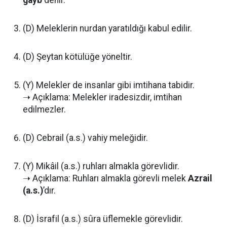
gayb
denir.
(D) Meleklerin nurdan yaratıldığı kabul edilir.
(D) Şeytan kötülüğe yöneltir.
(Y) Melekler de insanlar gibi imtihana tabidir.
➝ Açıklama: Melekler iradesizdir, imtihan
edilmezler.
(D) Cebrail (a.s.) vahiy meleğidir.
(Y) Mikâil (a.s.) ruhları almakla görevlidir.
➝ Açıklama: Ruhları almakla görevli melek
Azrail
(a.s.)
’dır.
(D) İsrafil (a.s.) sûra üflemekle görevlidir.