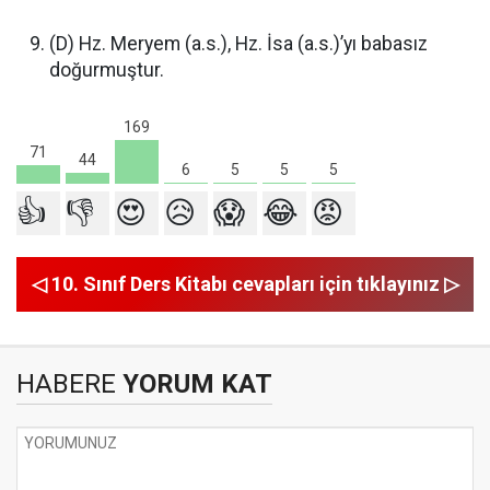
(D) Hz. Meryem (a.s.), Hz. İsa (a.s.)’yı babasız
doğurmuştur.
169
71
44
6
5
5
5
👍
👎
😍
😥
😱
😂
😡
◁ 10. Sınıf Ders Kitabı cevapları için tıklayınız ▷
HABERE
YORUM KAT