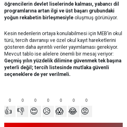
öğrencilerin devlet liselerinde kalması, yabancı dil
programlarına artan ilgi ve üst başarı grubundaki
yoğun rekabetin birleşmesiyle
oluşmuş görünüyor.
Kesin nedenlerin ortaya konulabilmesi için MEB’in okul
türü, tercih davranışı ve özel okul kayıt hareketlerini
gösteren daha ayrıntılı veriler yayımlaması gerekiyor.
Mevcut tablo ise ailelere önemli bir mesaj veriyor:
Geçmiş yılın yüzdelik dilimine güvenmek tek başına
yeterli değil; tercih listesinde mutlaka güvenli
seçeneklere de yer verilmeli.
0
0
0
0
0
0
0
👍
👎
😍
😥
😱
😂
😡