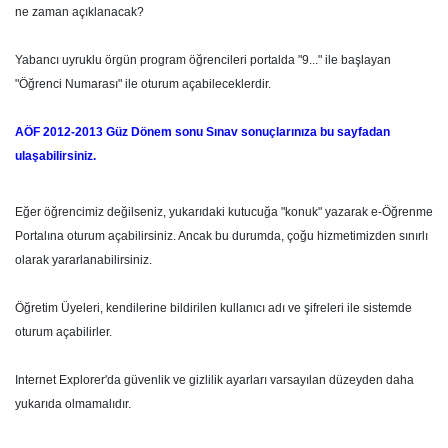
ne zaman açıklanacak?
Yabancı uyruklu örgün program öğrencileri portalda "9..." ile başlayan
"Öğrenci Numarası" ile oturum açabileceklerdir.
AÖF 2012-2013 Güz Dönem sonu Sınav sonuçlarınıza bu sayfadan
ulaşabilirsiniz.
Eğer öğrencimiz değilseniz, yukarıdaki kutucuğa "konuk" yazarak e-Öğrenme
Portalına oturum açabilirsiniz. Ancak bu durumda, çoğu hizmetimizden sınırlı
olarak yararlanabilirsiniz.
Öğretim Üyeleri, kendilerine bildirilen kullanıcı adı ve şifreleri ile sistemde
oturum açabilirler.
Internet Explorer'da güvenlik ve gizlilik ayarları varsayılan düzeyden daha
yukarıda olmamalıdır.