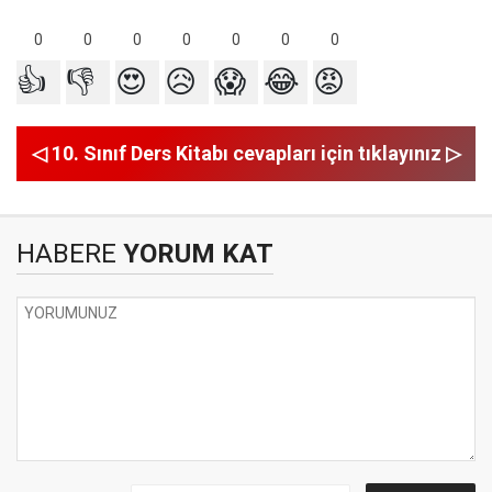
0
0
0
0
0
0
0
👍
👎
😍
😥
😱
😂
😡
◁ 10. Sınıf Ders Kitabı cevapları için tıklayınız ▷
HABERE
YORUM KAT