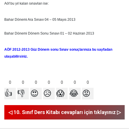
Aöf bu yıl kalan sınavları ise:
Bahar Dönemi Ara Sınavı 04 – 05 Mayıs 2013
Bahar Dönemi Dönem Sonu Sınavı 01 – 02 Haziran 2013
AÖF 2012-2013 Güz Dönem sonu Sınav sonuçlarınıza bu sayfadan
ulaşabilirsiniz.
0
0
0
0
0
0
0
👍
👎
😍
😥
😱
😂
😡
◁ 10. Sınıf Ders Kitabı cevapları için tıklayınız ▷