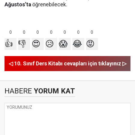
Ağustos’ta
öğrenebilecek.
0
0
0
0
0
0
0
👍
👎
😍
😥
😱
😂
😡
◁ 10. Sınıf Ders Kitabı cevapları için tıklayınız ▷
HABERE
YORUM KAT