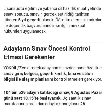
Lisansüstü eğitim ve yabancı dil hazırlık muafiyetinde
sınav sonucu, sınavın gerçekleştirildiği tarihten
itibaren
5 yıl geçerli
olacak. Öğretim elemanı kadroları
ile doçentlik başvurularında ise ilgili mevzuat
hükümleri uygulanacak.
Adayların Sınav Öncesi Kontrol
Etmesi Gerekenler
YÖKDİL/2’ye girecek adayların sınavdan önce özellikle
sınav giriş belgesi, geçerli kimlik, bina ve salon
bilgisi ile ulaşım planlarını
kontrol etmeleri gerekiyor.
104 bin 529 adayın katılacağı sınav, 9 Ağustos Pazar
günü saat 10.15’te başlayacak.
Üç saatlik sınav
maratonunun ardından adaylar sonuçlarını
26