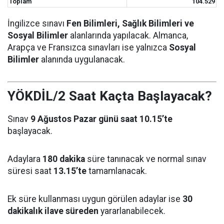
Toplam
104.529
İngilizce sınavı
Fen Bilimleri, Sağlık Bilimleri ve
Sosyal Bilimler
alanlarında yapılacak. Almanca,
Arapça ve Fransızca sınavları ise yalnızca
Sosyal
Bilimler
alanında uygulanacak.
YÖKDİL/2 Saat Kaçta Başlayacak?
Sınav
9 Ağustos Pazar günü saat 10.15’te
başlayacak.
Adaylara
180 dakika
süre tanınacak ve normal sınav
süresi saat
13.15’te
tamamlanacak.
Ek süre kullanması uygun görülen adaylar ise
30
dakikalık ilave süreden
yararlanabilecek.