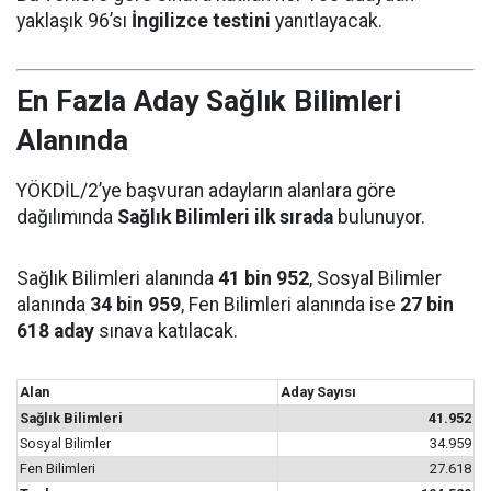
yaklaşık 96’sı
İngilizce testini
yanıtlayacak.
En Fazla Aday Sağlık Bilimleri
Alanında
YÖKDİL/2’ye başvuran adayların alanlara göre
dağılımında
Sağlık Bilimleri ilk sırada
bulunuyor.
Sağlık Bilimleri alanında
41 bin 952
, Sosyal Bilimler
alanında
34 bin 959
, Fen Bilimleri alanında ise
27 bin
618 aday
sınava katılacak.
Alan
Aday Sayısı
Sağlık Bilimleri
41.952
Sosyal Bilimler
34.959
Fen Bilimleri
27.618