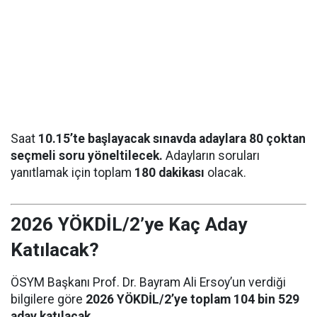
Saat
10.15’te başlayacak sınavda adaylara 80 çoktan
seçmeli soru yöneltilecek.
Adayların soruları
yanıtlamak için toplam
180 dakikası
olacak.
2026 YÖKDİL/2’ye Kaç Aday
Katılacak?
ÖSYM Başkanı Prof. Dr. Bayram Ali Ersoy’un verdiği
bilgilere göre
2026 YÖKDİL/2’ye toplam 104 bin 529
aday katılacak.