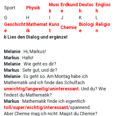
Musi
Erdkund
Deutsc
Englisc
Sport
Physik
k
e
h
h
G
H
I
J
K
L
Geschicht
Mathemat
Kuns
Biologi
Religio
Chemie
e
ik
t
e
n
b Lies den Dialog und ergänze!
Melanie
: Hi, Markus!
Markus
: Hallo!
Melanie
: Wie geht es dir?
Markus
: Sehr gut, und dir?
Melanie
: Es geht so. Am Montag habe ich
Mathematik und ich finde das Schulfach
unwichtig/langweilig/uninteressant.
Und du? Wie
findest du Mathematik?
Markus
: Mathematik finde ich eigentlich
toll/super/wichtig/interessant/
spannend.
Aber Chemie mag ich nicht. Magst du Chemie?