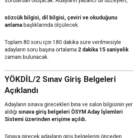
sorulardan oluşacak. Adayların yabancı dil düzeyleri;
sözcük bilgisi, dil bilgisi, çeviri ve okuduğunu
anlama
başlıklarında ölçülecek.
Toplam 80 soru için 180 dakika süre verilmesiyle
adayların soru başına ortalama
2 dakika 15 saniyelik
zamanı bulunacak.
YÖKDİL/2 Sınav Giriş Belgeleri
Açıklandı
Adayların sınava girecekleri bina ve salon bilgisinin yer
aldığı
sınava giriş belgeleri ÖSYM Aday İşlemleri
Sistemi üzerinden erişime açıldı.
Sınava girecek adayların giriş belgelerini önceden