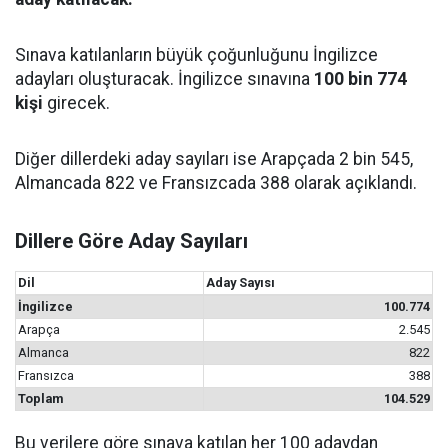
Sınava katılanların büyük çoğunluğunu İngilizce
adayları oluşturacak. İngilizce sınavına
100 bin 774
kişi
girecek.
Diğer dillerdeki aday sayıları ise Arapçada 2 bin 545,
Almancada 822 ve Fransızcada 388 olarak açıklandı.
Dillere Göre Aday Sayıları
Dil
Aday Sayısı
İngilizce
100.774
Arapça
2.545
Almanca
822
Fransızca
388
Toplam
104.529
Bu verilere göre sınava katılan her 100 adaydan