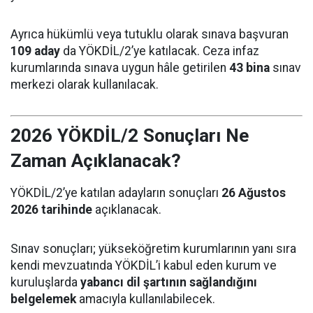
Ayrıca hükümlü veya tutuklu olarak sınava başvuran
109 aday
da YÖKDİL/2’ye katılacak. Ceza infaz
kurumlarında sınava uygun hâle getirilen
43 bina
sınav
merkezi olarak kullanılacak.
2026 YÖKDİL/2 Sonuçları Ne
Zaman Açıklanacak?
YÖKDİL/2’ye katılan adayların sonuçları
26 Ağustos
2026 tarihinde
açıklanacak.
Sınav sonuçları; yükseköğretim kurumlarının yanı sıra
kendi mevzuatında YÖKDİL’i kabul eden kurum ve
kuruluşlarda
yabancı dil şartının sağlandığını
belgelemek
amacıyla kullanılabilecek.