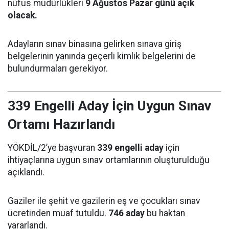
nüfus müdürlükleri
9 Ağustos Pazar günü açık
olacak.
Adayların sınav binasına gelirken sınava giriş
belgelerinin yanında geçerli kimlik belgelerini de
bulundurmaları gerekiyor.
339 Engelli Aday İçin Uygun Sınav
Ortamı Hazırlandı
YÖKDİL/2’ye başvuran
339 engelli aday
için
ihtiyaçlarına uygun sınav ortamlarının oluşturulduğu
açıklandı.
Gaziler ile şehit ve gazilerin eş ve çocukları sınav
ücretinden muaf tutuldu.
746 aday
bu haktan
yararlandı.