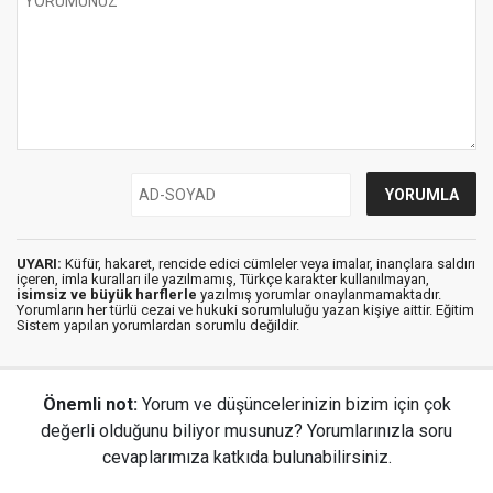
UYARI:
Küfür, hakaret, rencide edici cümleler veya imalar, inançlara saldırı
içeren, imla kuralları ile yazılmamış, Türkçe karakter kullanılmayan,
isimsiz ve büyük harflerle
yazılmış yorumlar onaylanmamaktadır.
Yorumların her türlü cezai ve hukuki sorumluluğu yazan kişiye aittir. Eğitim
Sistem yapılan yorumlardan sorumlu değildir.
Önemli not:
Yorum ve düşüncelerinizin bizim için çok
değerli olduğunu biliyor musunuz? Yorumlarınızla soru
cevaplarımıza katkıda bulunabilirsiniz.