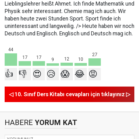
Lieblingslehrer heißt Ahmet. Ich finde Mathematik und
Physik sehr interessant. Chemie mag ich auch. Wir
haben heute zwei Stunden Sport. Sport finde ich
uninteressant und langweilig. /> Heute haben wir noch
Deutsch und Englisch. Englisch und Deutsch mag ich.
44
27
17
17
12
10
9
👍
👎
😍
😥
😱
😂
😡
◁ 10. Sınıf Ders Kitabı cevapları için tıklayınız ▷
HABERE
YORUM KAT