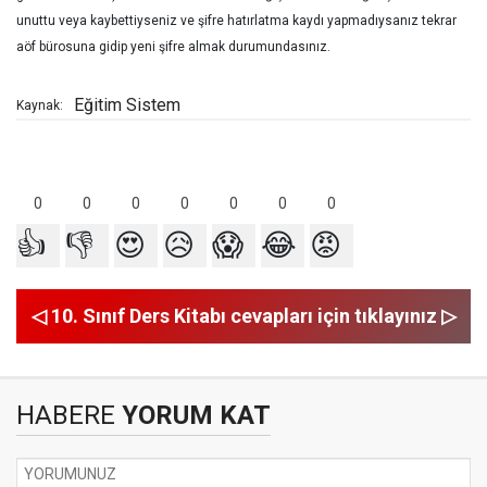
unuttu veya kaybettiyseniz ve şifre hatırlatma kaydı yapmadıysanız tekrar
aöf bürosuna gidip yeni şifre almak durumundasınız.
Eğitim Sistem
Kaynak:
0
0
0
0
0
0
0
👍
👎
😍
😥
😱
😂
😡
◁ 10. Sınıf Ders Kitabı cevapları için tıklayınız ▷
HABERE
YORUM KAT