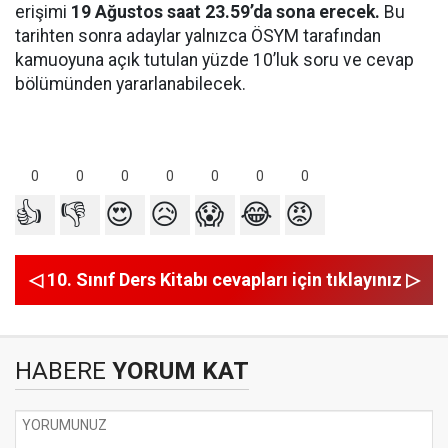
erişimi
19 Ağustos saat 23.59’da sona erecek.
Bu
tarihten sonra adaylar yalnızca ÖSYM tarafından
kamuoyuna açık tutulan yüzde 10’luk soru ve cevap
bölümünden yararlanabilecek.
0
0
0
0
0
0
0
👍
👎
😍
😥
😱
😂
😡
◁ 10. Sınıf Ders Kitabı cevapları için tıklayınız ▷
HABERE
YORUM KAT