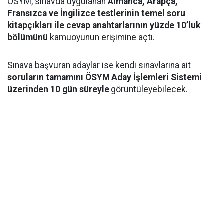
ÖSYM, sınavda uygulanan
Almanca, Arapça,
Fransızca ve İngilizce testlerinin temel soru
kitapçıkları ile cevap anahtarlarının yüzde 10’luk
bölümünü
kamuoyunun erişimine açtı.
Sınava başvuran adaylar ise kendi sınavlarına ait
soruların tamamını ÖSYM Aday İşlemleri Sistemi
üzerinden 10 gün süreyle
görüntüleyebilecek.