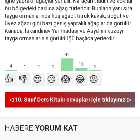
iğne yapraklı ağaçlar yer alır. Karaçam, ladin ve köknar
bu bölgedeki başlıca ağaç türleridir. Bunların yanı sıra
tayga ormanlarında huş ağacı, titrek kavak, söğüt ve
üvez ağacı gibi bazı geniş yapraklı ağaçlar da görülür.
Kanada, İskandinav Yarımadası ve Asya’nın kuzeyi
tayga ormanlarının görüldüğü başlıca yerlerdir.
42
10
4
2
1
1
1
👍
👎
😍
😥
😱
😂
😡
◁ 10. Sınıf Ders Kitabı cevapları için tıklayınız ▷
HABERE
YORUM KAT