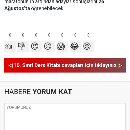
maratonunun ardından adaylar sonuçlarını
26
Ağustos’ta
öğrenebilecek.
0
0
0
0
0
0
0
👍
👎
😍
😥
😱
😂
😡
◁ 10. Sınıf Ders Kitabı cevapları için tıklayınız ▷
HABERE
YORUM KAT