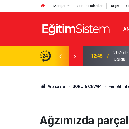
Manşetler
Günün Haberleri
Arşiv
S
AN
iseleri Belli Oldu: İki Program 500 Puanla
2026 LG
24
12:45
Doldu
Anasayfa
SORU & CEVAP
Fen Bilimle
Ağzımızda parçal