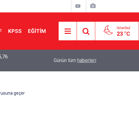
İstanbul
F
KPSS
EĞİTİM
23 °C
5,76
2026 LGS Sonuçları Açıklandı: Her 10 Öğrenciden
04:00
Günün tüm
haberleri
Tercihine Yerleşti
orusuna geçer