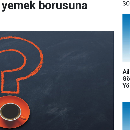
le yemek borusuna
SO
Ail
Gö
Yö