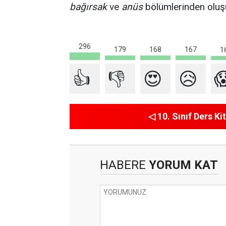
bağırsak
ve
anüs
bölümlerinden oluş
296
179
168
167
1
👍
👎
😍
😥

◁ 10. Sınıf Ders Kit
HABERE
YORUM KAT