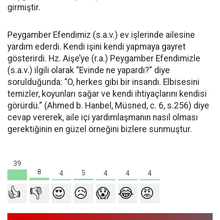
girmiştir.
Peygamber Efendimiz (s.a.v.) ev işlerinde ailesine
yardım ederdi. Kendi işini kendi yapmaya gayret
gösterirdi. Hz. Aişe’ye (r.a.) Peygamber Efendimizle
(s.a.v.) ilgili olarak “Evinde ne yapardı?” diye
sorulduğunda: “O, herkes gibi bir insandı. Elbisesini
temizler, koyunları sağar ve kendi ihtiyaçlarını kendisi
görürdü.” (Ahmed b. Hanbel, Müsned, c. 6, s.256) diye
cevap vererek, aile içi yardımlaşmanın nasıl olması
gerektiğinin en güzel örneğini bizlere sunmuştur.
39
8
5
4
4
4
4
👍
👎
😍
😥
😱
😂
😡