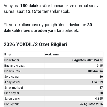
Adaylara
180 dakika
süre tanınacak ve normal sınav
süresi saat
13.15’te
tamamlanacak.
Ek süre kullanması uygun görülen adaylar ise
30
dakikalık ilave süreden
yararlanabilecek.
2026 YÖKDİL/2 Özet Bilgileri
Bilgi
Açıklama
Sınav tarihi
9 Ağustos 2026 Pazar
Başlangıç saati
10.15
Sınav süresi
180 dakika
Soru sayısı
80
Aday sayısı
104.529
Sınav merkezi
87
Bina sayısı
300
Salon sayısı
4.165
Sonuç tarihi
26 Ağustos 2026