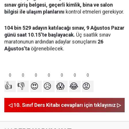
sınav giriş belgesi, geçerli kimlik, bina ve salon
bilgisi ile ulaşım planlarını
kontrol etmeleri gerekiyor.
104 bin 529 adayın katılacağı sınav, 9 Ağustos Pazar
günü saat 10.15’te başlayacak.
Üç saatlik sınav
maratonunun ardından adaylar sonuçlarını
26
Ağustos’ta
öğrenebilecek.
0
0
0
0
0
0
0
👍
👎
😍
😥
😱
😂
😡
◁ 10. Sınıf Ders Kitabı cevapları için tıklayınız ▷