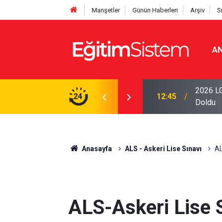
Manşetler
Günün Haberleri
Arşiv
S
AN
iseleri Belli Oldu: İki Program 500 Puanla
2026 LG
24
12:45
Doldu
Anasayfa
ALS - Askeri Lise Sınavı
AL
ALS-Askeri Lise 