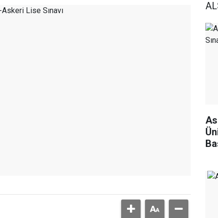
ALS
As
Ün
Ba