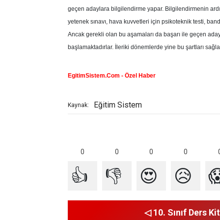
geçen adaylara bilgilendirme yapar. Bilgilendirmenin ardı
yetenek sınavı, hava kuvvetleri için psikoteknik testi, b
Ancak gerekli olan bu aşamaları da başarı ile geçen aday
başlamaktadırlar. İleriki dönemlerde yine bu şartları sağlam
EgitimSistem.Com - Özel Haber
Eğitim Sistem
Kaynak:
0
0
0
0
👍
👎
😍
😥

◁ 10. Sınıf Ders Kit