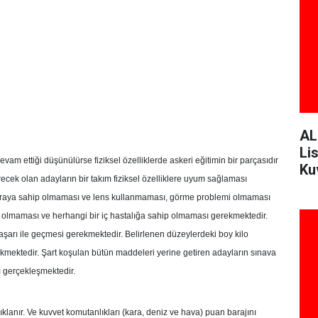
AL
Li
evam ettiği düşünülürse fiziksel özelliklerde askeri eğitimin bir parçasıdır
Ku
recek olan adayların bir takım fiziksel özelliklere uyum sağlaması
Ku
 yaraya sahip olmaması ve lens kullanmaması, görme problemi olmaması
olmaması ve herhangi bir iç hastalığa sahip olmaması gerekmektedir.
aşarı ile geçmesi gerekmektedir. Belirlenen düzeylerdeki boy kilo
kmektedir. Şart koşulan bütün maddeleri yerine getiren adayların sınava
ı gerçekleşmektedir.
ıklanır. Ve kuvvet komutanlıkları (kara, deniz ve hava) puan barajını