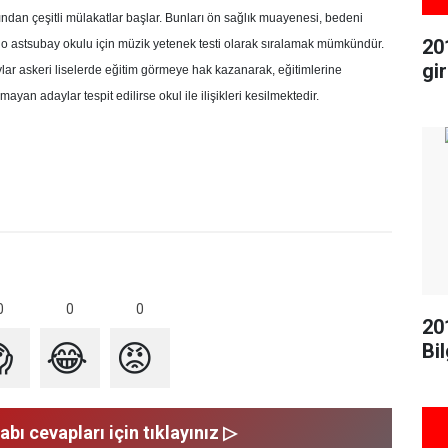
ndan çeşitli mülakatlar başlar. Bunları ön sağlık muayenesi, bedeni
20
ando astsubay okulu için müzik yetenek testi olarak sıralamak mümkündür.
gi
lar askeri liselerde eğitim görmeye hak kazanarak, eğitimlerine
ayan adaylar tespit edilirse okul ile ilişikleri kesilmektedir.
0
0
0
20

😂
😡
Bil
abı cevapları için tıklayınız ▷