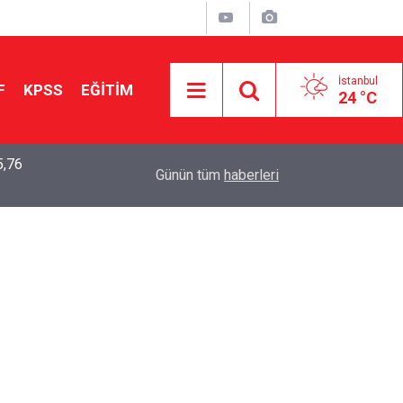
İstanbul
F
KPSS
EĞİTİM
24 °C
5,76
2026 LGS Sonuçları Açıklandı: Her 10 Öğrenciden
04:00
Günün tüm
haberleri
Tercihine Yerleşti