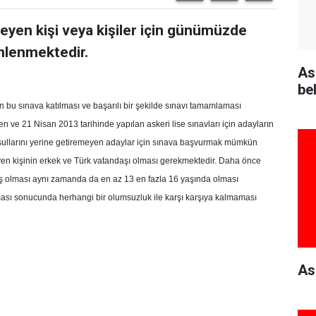
teyen kişi veya kişiler için günümüzde
nlenmektedir.
As
bel
n bu sınava katılması ve başarılı bir şekilde sınavı tamamlaması
n ve 21 Nisan 2013 tarihinde yapılan askeri lise sınavları için adayların
oşullarını yerine getiremeyen adaylar için sınava başvurmak mümkün
yen kişinin erkek ve Türk vatandaşı olması gerekmektedir. Daha önce
ş olması aynı zamanda da en az 13 en fazla 16 yaşında olması
ması sonucunda herhangi bir olumsuzluk ile karşı karşıya kalmaması
As