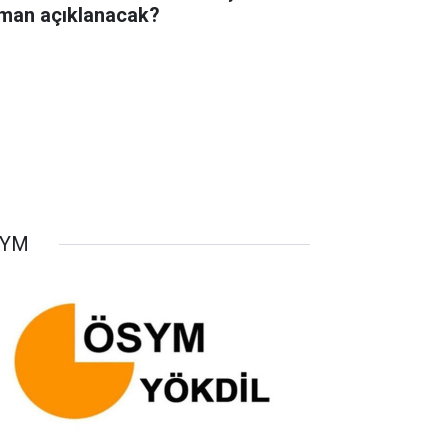
man açıklanacak?
SYM