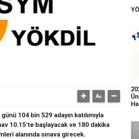
YÖ
20
Ün
Ha
günü 104 bin 529 adayın katılımıyla
ınav 10.15’te başlayacak ve 180 dakika
imleri alanında sınava girecek.