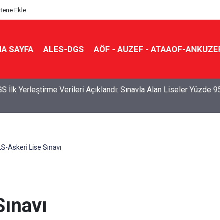
itene Ekle
A SAYFA
ALES-DGS
AÖF - AUZEF - ATAAOF-ANKUZE
S İlk Yerleştirme Verileri Açıklandı: Sınavla Alan Liseler Yüzde 9
S-Askeri Lise Sınavı
Sınavı