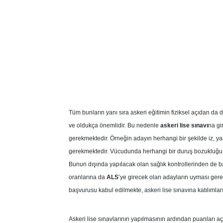
Tüm bunların yanı sıra askeri eğitimin fiziksel açıdan da d
ve oldukça önemlidir. Bu nedenle
askeri lise sınavı
na gi
gerekmektedir. Örneğin adayın herhangi bir şekilde iz,
gerekmektedir. Vücudunda herhangi bir duruş bozukluğu 
Bunun dışında yapılacak olan sağlık kontrollerinden de b
oranlarına da
ALS
’ye girecek olan adayların uyması gere
başvurusu kabul edilmekte, askeri lise sınavına katılımlar
Askeri lise sınavlarının yapılmasının ardından puanları aç