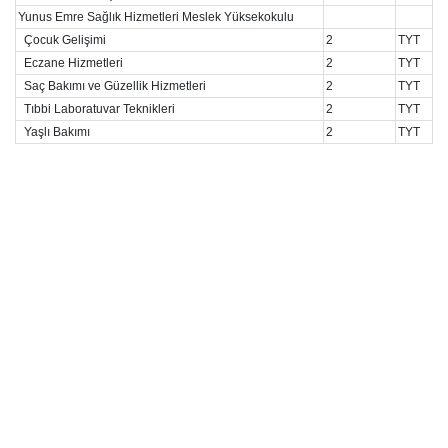
Yunus Emre Sağlık Hizmetleri Meslek Yüksekokulu
Çocuk Gelişimi
2
TYT
Eczane Hizmetleri
2
TYT
Saç Bakımı ve Güzellik Hizmetleri
2
TYT
Tıbbi Laboratuvar Teknikleri
2
TYT
Yaşlı Bakımı
2
TYT