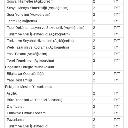
Sosyal Hizmetler (Açıköğretim)
2
TYT
Sosyal Medya Yöneticiliği (Açıköğretim)
2
TYT
Spor Yönetimi (Açıköğretim)
2
TYT
Tarım (Açıköğretim)
2
TYT
Tıbbi Dokümantasyon ve Sekreterlik (Açıköğretim)
2
TYT
Turizm ve Otel İşletmeciliği (Açıköğretim)
2
TYT
Turizm ve Seyahat Hizmetleri (Açıköğretim)
2
TYT
Web Tasarımı ve Kodlama (Açıköğretim)
2
TYT
Yaşlı Bakımı (Açıköğretim)
2
TYT
Yerel Yönetimler (Açıköğretim)
2
TYT
Engelliler Entegre Yüksekokulu
Bilgisayar Operatörlüğü
2
TYT
Yapı Ressamlığı
2
TYT
Eskişehir Meslek Yüksekokulu
Aşçılık
2
TYT
Büro Yönetimi ve Yönetici Asistanlığı
2
TYT
Dış Ticaret
2
TYT
Emlak ve Emlak Yönetimi
2
TYT
Pazarlama
2
TYT
Turizm ve Otel İşletmeciliği
2
TYT