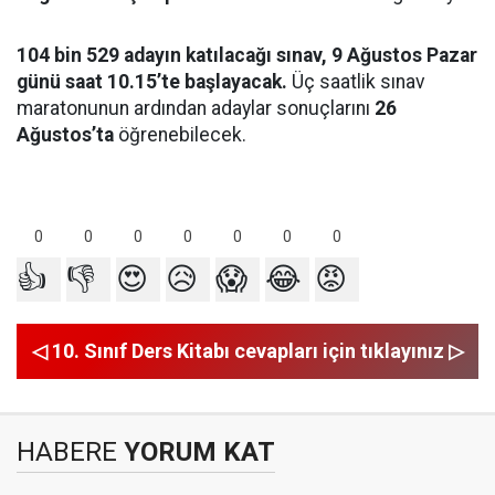
104 bin 529 adayın katılacağı sınav, 9 Ağustos Pazar
günü saat 10.15’te başlayacak.
Üç saatlik sınav
maratonunun ardından adaylar sonuçlarını
26
Ağustos’ta
öğrenebilecek.
0
0
0
0
0
0
0
👍
👎
😍
😥
😱
😂
😡
◁ 10. Sınıf Ders Kitabı cevapları için tıklayınız ▷
HABERE
YORUM KAT