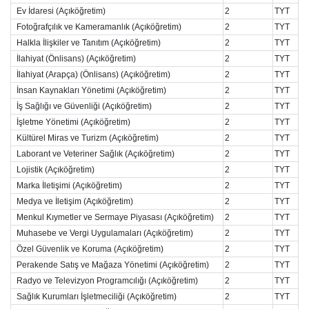
Ev İdaresi (Açıköğretim)
2
TYT
Fotoğrafçılık ve Kameramanlık (Açıköğretim)
2
TYT
Halkla İlişkiler ve Tanıtım (Açıköğretim)
2
TYT
İlahiyat (Önlisans) (Açıköğretim)
2
TYT
İlahiyat (Arapça) (Önlisans) (Açıköğretim)
2
TYT
İnsan Kaynakları Yönetimi (Açıköğretim)
2
TYT
İş Sağlığı ve Güvenliği (Açıköğretim)
2
TYT
İşletme Yönetimi (Açıköğretim)
2
TYT
Kültürel Miras ve Turizm (Açıköğretim)
2
TYT
Laborant ve Veteriner Sağlık (Açıköğretim)
2
TYT
Lojistik (Açıköğretim)
2
TYT
Marka İletişimi (Açıköğretim)
2
TYT
Medya ve İletişim (Açıköğretim)
2
TYT
Menkul Kıymetler ve Sermaye Piyasası (Açıköğretim)
2
TYT
Muhasebe ve Vergi Uygulamaları (Açıköğretim)
2
TYT
Özel Güvenlik ve Koruma (Açıköğretim)
2
TYT
Perakende Satış ve Mağaza Yönetimi (Açıköğretim)
2
TYT
Radyo ve Televizyon Programcılığı (Açıköğretim)
2
TYT
Sağlık Kurumları İşletmeciliği (Açıköğretim)
2
TYT