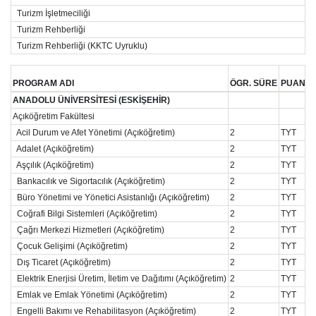
Turizm İşletmeciliği
Turizm Rehberliği
Turizm Rehberliği (KKTC Uyruklu)
PROGRAM ADI
ÖGR. SÜRE
PUAN T
ANADOLU ÜNİVERSİTESİ (ESKİŞEHİR)
Açıköğretim Fakültesi
Acil Durum ve Afet Yönetimi (Açıköğretim)
2
TYT
Adalet (Açıköğretim)
2
TYT
Aşçılık (Açıköğretim)
2
TYT
Bankacılık ve Sigortacılık (Açıköğretim)
2
TYT
Büro Yönetimi ve Yönetici Asistanlığı (Açıköğretim)
2
TYT
Coğrafi Bilgi Sistemleri (Açıköğretim)
2
TYT
Çağrı Merkezi Hizmetleri (Açıköğretim)
2
TYT
Çocuk Gelişimi (Açıköğretim)
2
TYT
Dış Ticaret (Açıköğretim)
2
TYT
Elektrik Enerjisi Üretim, İletim ve Dağıtımı (Açıköğretim)
2
TYT
Emlak ve Emlak Yönetimi (Açıköğretim)
2
TYT
Engelli Bakımı ve Rehabilitasyon (Açıköğretim)
2
TYT