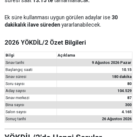
süresi saat
13.15’te
tamamlanacak.
Ek süre kullanması uygun görülen adaylar ise
30
dakikalık ilave süreden
yararlanabilecek.
2026 YÖKDİL/2 Özet Bilgileri
Bilgi
Açıklama
Sınav tarihi
9 Ağustos 2026 Pazar
Başlangıç saati
10.15
Sınav süresi
180 dakika
Soru sayısı
80
Aday sayısı
104.529
Sınav merkezi
87
Bina sayısı
300
Salon sayısı
4.165
Sonuç tarihi
26 Ağustos 2026