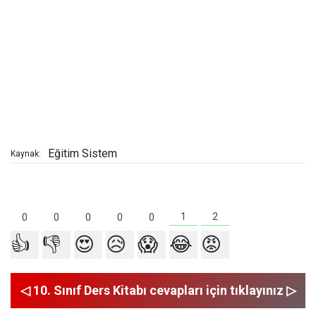
Eğitim Sistem
Kaynak:
2
1
0
0
0
0
0
👍
👎
😍
😥
😱
😂
😡
◁ 10. Sınıf Ders Kitabı cevapları için tıklayınız ▷