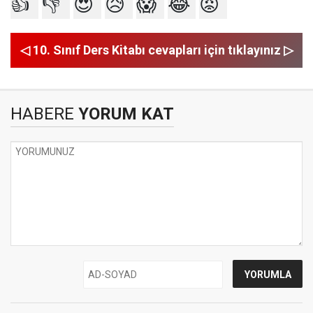
👍
👎
😍
😥
😱
😂
😡
◁ 10. Sınıf Ders Kitabı cevapları için tıklayınız ▷
HABERE
YORUM KAT