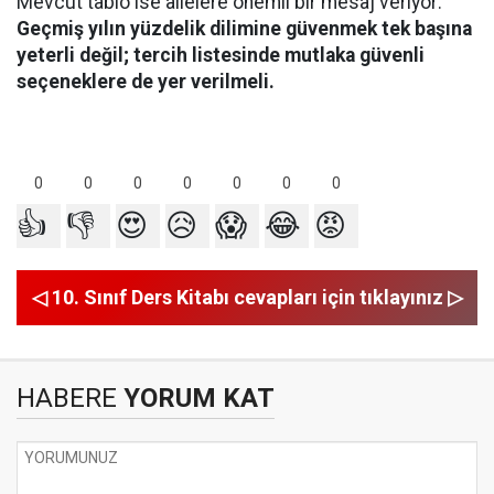
Mevcut tablo ise ailelere önemli bir mesaj veriyor:
Geçmiş yılın yüzdelik dilimine güvenmek tek başına
yeterli değil; tercih listesinde mutlaka güvenli
seçeneklere de yer verilmeli.
0
0
0
0
0
0
0
👍
👎
😍
😥
😱
😂
😡
◁ 10. Sınıf Ders Kitabı cevapları için tıklayınız ▷
HABERE
YORUM KAT