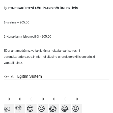
İŞLETME FAKÜLTESİ AÖF LİSANS BÖLÜMLERİ İÇİN
1-İşletme – 205.00
2-Konaklama İşletmeciliği - 205.00
Eğer anlamadığınız ve takıldığınız noktalar var ise resmi
ogrenci.anadolu.edu.tr İnternet sitesine girerek gerekli işlemlerinizi
yapabilirsiniz.
Eğitim Sistem
Kaynak:
0
0
0
0
0
0
0
👍
👎
😍
😥
😱
😂
😡