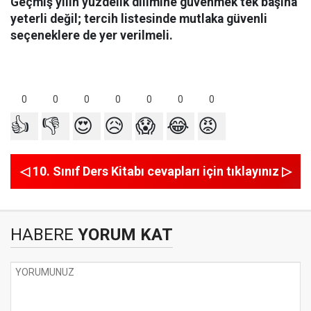
Geçmiş yılın yüzdelik dilimine güvenmek tek başına
yeterli değil; tercih listesinde mutlaka güvenli
seçeneklere de yer verilmeli.
0
0
0
0
0
0
0
👍
👎
😍
😥
😱
😂
😡
◁ 10. Sınıf Ders Kitabı cevapları için tıklayınız ▷
HABERE
YORUM KAT