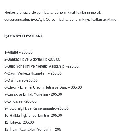
Herkes gibi sizlerde yeni bahar dönemi kayıt fiyatlarını merak
ediyorsunuzdur. Evet Açık Öğretim bahar dönemi kayıt fiyatları açıklandı.
İŞTE KAYIT FİYATLARI;
1-Adalet – 205.00
2-Bankacılık ve Sigortacılık -205.00
3-Büro Yönetimi ve Yönetici Asistanlığı -225.00
4-Çağrı Merkezi Hizmetleri – 205.00
5-Dış Ticaret -205.00
6-Elektrik Enerjisi Üretim, İletim ve Dağ. – 365.00
7-Emlak ve Emlak Yönetimi - 205.00
8-Ev İdaresi -205.00
9-Fotoğrafçılık ve Kameramanlık -205.00
10-Halkla İlişkiler ve Tanıtım -205.00
11-İlahiyat -205.00
12-İnsan Kaynakları Yönetimi – 205