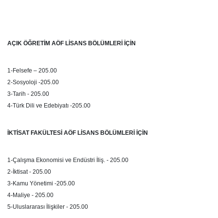
AÇIK ÖĞRETİM AÖF LİSANS BÖLÜMLERİ İÇİN
1-Felsefe – 205.00
2-Sosyoloji -205.00
3-Tarih - 205.00
4-Türk Dili ve Edebiyatı -205.00
İKTİSAT FAKÜLTESİ AÖF LİSANS BÖLÜMLERİ İÇİN
1-Çalışma Ekonomisi ve Endüstri İliş. - 205.00
2-İktisat - 205.00
3-Kamu Yönetimi -205.00
4-Maliye - 205.00
5-Uluslararası İlişkiler - 205.00