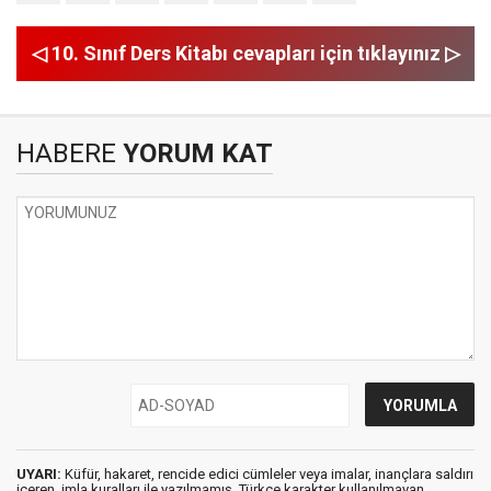
◁ 10. Sınıf Ders Kitabı cevapları için tıklayınız ▷
HABERE
YORUM KAT
UYARI:
Küfür, hakaret, rencide edici cümleler veya imalar, inançlara saldırı
içeren, imla kuralları ile yazılmamış, Türkçe karakter kullanılmayan,