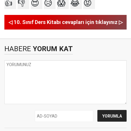
👍
👎
😍
😥
😱
😂
😡
◁ 10. Sınıf Ders Kitabı cevapları için tıklayınız ▷
HABERE
YORUM KAT