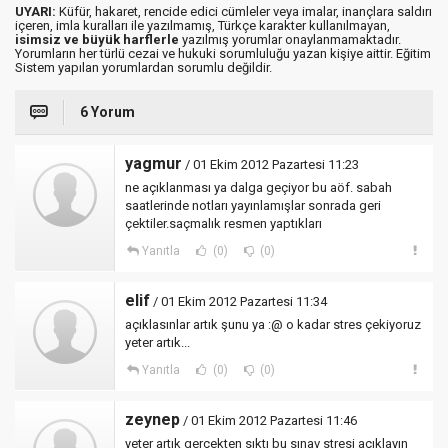
UYARI:
Küfür, hakaret, rencide edici cümleler veya imalar, inançlara saldırı
içeren, imla kuralları ile yazılmamış, Türkçe karakter kullanılmayan,
isimsiz ve büyük harflerle
yazılmış yorumlar onaylanmamaktadır.
Yorumların her türlü cezai ve hukuki sorumluluğu yazan kişiye aittir. Eğitim
Sistem yapılan yorumlardan sorumlu değildir.
6 Yorum
yagmur
/ 01 Ekim 2012 Pazartesi 11:23
ne açıklanması ya dalga geçiyor bu aöf. sabah
saatlerinde notları yayınlamışlar sonrada geri
çektiler.saçmalık resmen yaptıkları
Yanıtla
(0)
(0)
elif
/ 01 Ekim 2012 Pazartesi 11:34
açıklasınlar artık şunu ya :@ o kadar stres çekiyoruz
yeter artık...
Yanıtla
(0)
(0)
zeynep
/ 01 Ekim 2012 Pazartesi 11:46
yeter artık gerçekten sıktı bu sınav stresi açıklayın