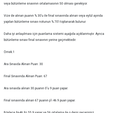
veya bütünleme snavının ortalamasının 50 olması gerekiyor.
Vize de alınan puanın % 30’u ile final sınavında alınan veya eylül ayında
yapılan bütünleme sınavı notunun % 70’i toplanarak bulunur.
Daha iyi anlaşılması için puanlama sistemi aşağıda açıklanmıştır. Ayrıca
bütünleme sınavı final sınavının yerine geçmektedir.
Örnek.1
Ara Sınavda Alınan Puan: 30
Final Sınavında Alınan Puan: 67
Ara sınavda alınan 30 puanın 0'u 9 puan yapar.
Final sınavında alınan 67 puanın p'i 46.9 puan yapar.
Böylece 9+46,9= 55,9 yapar ve 56 ortalama ile o dersi geçersiniz.