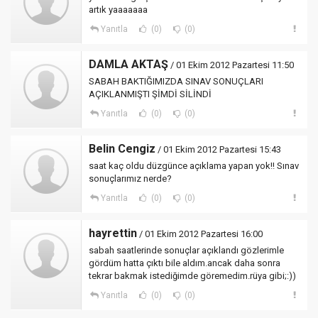
artık yaaaaaaa
Yanıtla
(0)
(0)
DAMLA AKTAŞ
/ 01 Ekim 2012 Pazartesi 11:50
SABAH BAKTIĞIMIZDA SINAV SONUÇLARI
AÇIKLANMIŞTI ŞİMDİ SİLİNDİ
Yanıtla
(0)
(0)
Belin Cengiz
/ 01 Ekim 2012 Pazartesi 15:43
saat kaç oldu düzgünce açıklama yapan yok!! Sınav
sonuçlarımız nerde?
Yanıtla
(0)
(0)
hayrettin
/ 01 Ekim 2012 Pazartesi 16:00
sabah saatlerinde sonuçlar açıklandı gözlerimle
gördüm hatta çıktı bile aldım.ancak daha sonra
tekrar bakmak istediğimde göremedim.rüya gibi;:))
Yanıtla
(0)
(0)