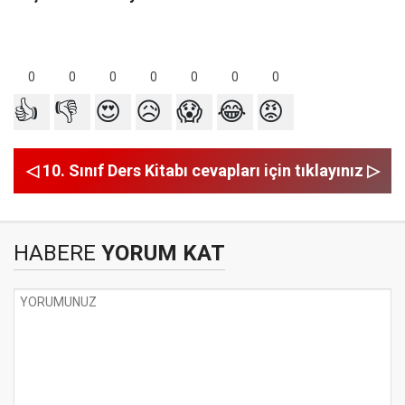
0
0
0
0
0
0
0
👍
👎
😍
😥
😱
😂
😡
◁ 10. Sınıf Ders Kitabı cevapları için tıklayınız ▷
HABERE
YORUM KAT