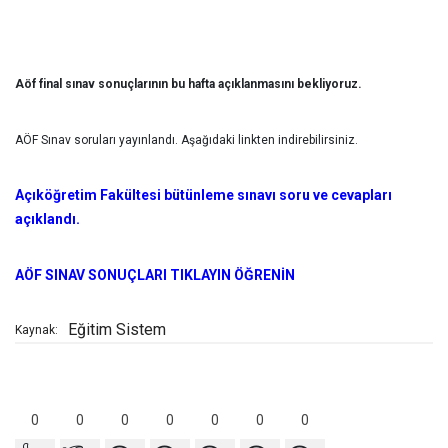
Aöf final sınav sonuçlarının bu hafta açıklanmasını bekliyoruz.
AÖF Sınav soruları yayınlandı. Aşağıdaki linkten indirebilirsiniz.
Açıköğretim Fakültesi bütünleme sınavı soru ve cevapları
açıklandı.
AÖF SINAV SONUÇLARI TIKLAYIN ÖĞRENİN
Eğitim Sistem
Kaynak:
0
0
0
0
0
0
0