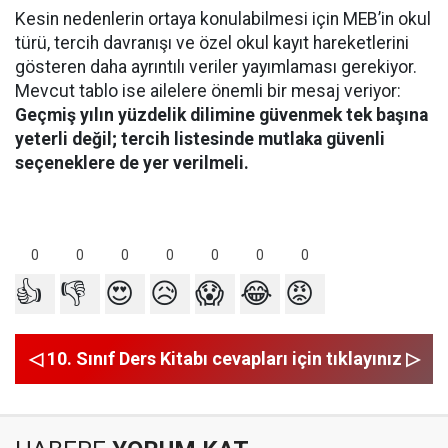
Kesin nedenlerin ortaya konulabilmesi için MEB’in okul
türü, tercih davranışı ve özel okul kayıt hareketlerini
gösteren daha ayrıntılı veriler yayımlaması gerekiyor.
Mevcut tablo ise ailelere önemli bir mesaj veriyor:
Geçmiş yılın yüzdelik dilimine güvenmek tek başına
yeterli değil; tercih listesinde mutlaka güvenli
seçeneklere de yer verilmeli.
0
0
0
0
0
0
0
👍
👎
😍
😥
😱
😂
😡
◁ 10. Sınıf Ders Kitabı cevapları için tıklayınız ▷