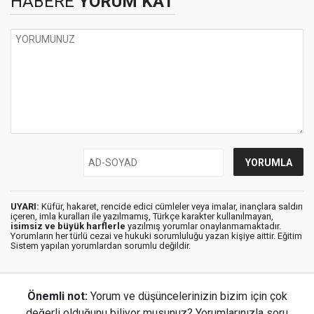
HABERE
YORUM KAT
UYARI:
Küfür, hakaret, rencide edici cümleler veya imalar, inançlara saldırı
içeren, imla kuralları ile yazılmamış, Türkçe karakter kullanılmayan,
isimsiz ve büyük harflerle
yazılmış yorumlar onaylanmamaktadır.
Yorumların her türlü cezai ve hukuki sorumluluğu yazan kişiye aittir. Eğitim
Sistem yapılan yorumlardan sorumlu değildir.
Önemli not:
Yorum ve düşüncelerinizin bizim için çok
değerli olduğunu biliyor musunuz? Yorumlarınızla soru