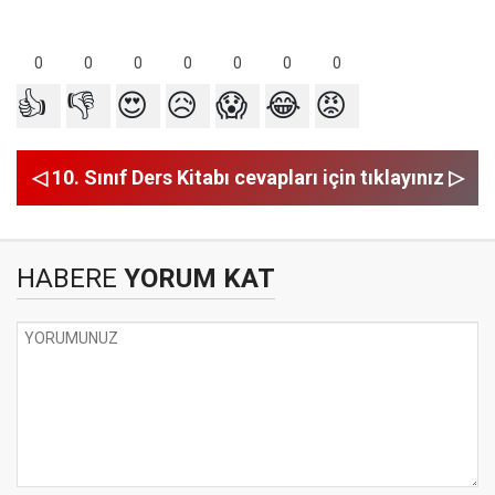
0
0
0
0
0
0
0
👍
👎
😍
😥
😱
😂
😡
◁ 10. Sınıf Ders Kitabı cevapları için tıklayınız ▷
HABERE
YORUM KAT