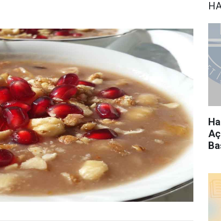
HA
Ha
Aç
Ba