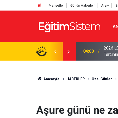
Manşetler
Günün Haberleri
Arşiv
S
AN
i Açıklandı: Sınavla Alan Liseler Yüzde 95,76
2026 LG
24
04:00
Tercihin
Anasayfa
HABERLER
Özel Günler
Aşure günü ne z