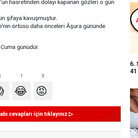
f'un hasretinden dolayı kapanan gözleri o gün
gün şifaya kavuşmuştur.
abe'nin örtüsü daha önceleri Âşura gününde
 Cuma günüdür.
6. 
41
1
1
0

😂
😡
abı cevapları için tıklayınız ▷