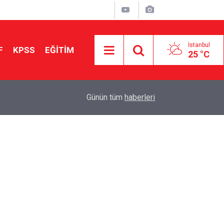
İstanbul
F
KPSS
EĞİTİM
25 °C
Aileniz Sizi İlgi ve Yeteneklerinize Göre Hangi E
01:00
Günün tüm
haberleri
Yönlendiriyor?