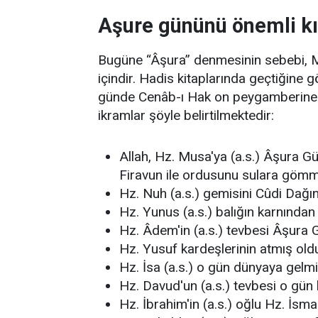
Aşure gününü önemli kı
Bugüne “Âşura” denmesinin sebebi, 
içindir. Hadis kitaplarında geçtiğine 
günde Cenâb-ı Hak on peygamberine on
ikramlar şöyle belirtilmektedir:
Allah, Hz. Musa'ya (a.s.) Âşura G
Firavun ile ordusunu sulara gömm
Hz. Nuh (a.s.) gemisini Cûdi Dağı
Hz. Yunus (a.s.) balığın karnında
Hz. Âdem'in (a.s.) tevbesi Âşura G
Hz. Yusuf kardeşlerinin atmış old
Hz. İsa (a.s.) o gün dünyaya gelmi
Hz. Davud'un (a.s.) tevbesi o gün k
Hz. İbrahim'in (a.s.) oğlu Hz. İsm