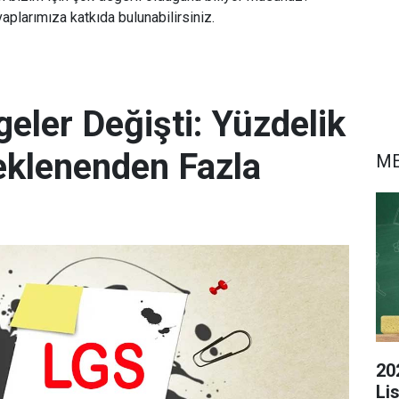
aplarımıza katkıda bulunabilirsiniz.
eler Değişti: Yüzdelik
eklenenden Fazla
M
20
Li