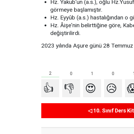
Hz. Yakub'un (a.s.), oğlu Hz.Yusu
görmeye başlamıştır.
Hz. Eyyûb (a.s.) hastalığından o 
Hz. Âişe'nin belirttiğine göre, K
değiştirilirdi.
2023 yılında Aşure günü 28 Temmuz
2
1
0
0
👍
👎
😍
😥

◁ 10. Sınıf Ders Kit