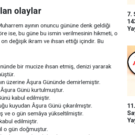
lan olaylar
7. 
14
Muharrem ayının onuncu gününe denk geldiği
Yay
göre ise, bu güne bu ismin verilmesinin hikmeti, o
 değişik ikram ve ihsan ettiği içindir. Bu
ününde bir mucize ihsan etmiş, denizi yararak
üştür.
nın üzerine Âşura Gününde demirlemiştir.
n Âşura Günü kurtulmuştur.
ünü kabul edilmiştir.
11.
uğu kuyudan Âşura Günü çıkarılmıştır.
Sa
ş ve o gün semâya yükseltilmiştir.
Yay
abul edilmiştir.
ail o gün doğmuştur.