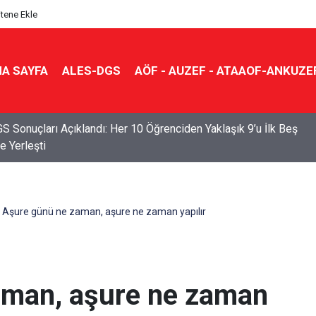
itene Ekle
A SAYFA
ALES-DGS
AÖF - AUZEF - ATAAOF-ANKUZE
S Sonuçları Açıklandı: Her 10 Öğrenciden Yaklaşık 9’u İlk Beş
e Yerleşti
Aşure günü ne zaman, aşure ne zaman yapılır
aman, aşure ne zaman