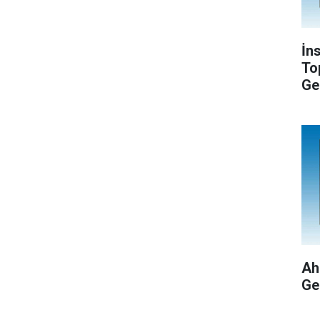
İn
To
Ge
Ah
Ge