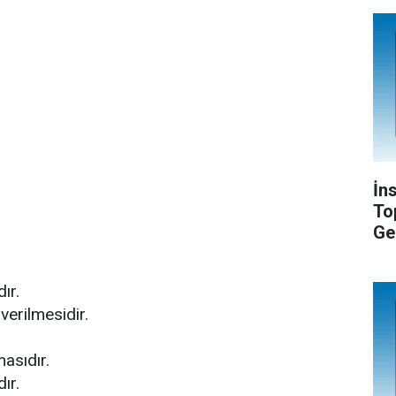
İn
To
Ge
ır.
verilmesidir.
asıdır.
ır.