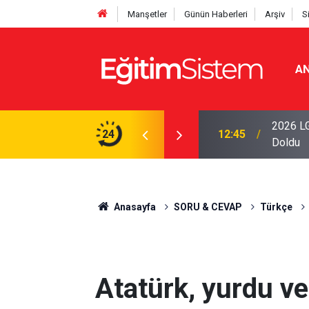
Manşetler
Günün Haberleri
Arşiv
S
AN
iseleri Belli Oldu: İki Program 500 Puanla
2026 LG
24
12:45
Doldu
Anasayfa
SORU & CEVAP
Türkçe
Atatürk, yurdu ve 