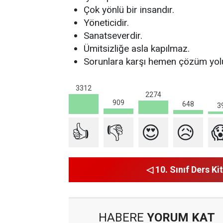
Çok yönlü bir insandır.
Yöneticidir.
Sanatseverdir.
Ümitsizliğe asla kapılmaz.
Sorunlara karşı hemen çözüm yolu
3312
2274
909
648
3
👍
👎
😍
😥

◁ 10. Sınıf Ders Kit
HABERE
YORUM KAT