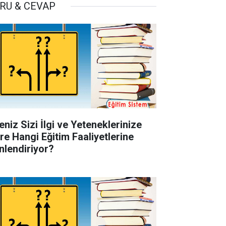
RU & CEVAP
eniz Sizi İlgi ve Yeteneklerinize
re Hangi Eğitim Faaliyetlerine
nlendiriyor?