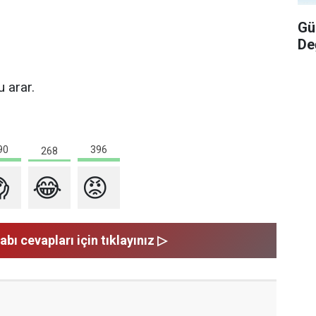
Gü
De
 arar.
396
90
268

😂
😡
abı cevapları için tıklayınız ▷