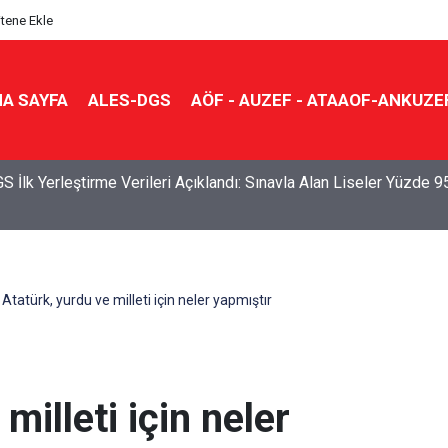
itene Ekle
A SAYFA
ALES-DGS
AÖF - AUZEF - ATAAOF-ANKUZE
S İlk Yerleştirme Verileri Açıklandı: Sınavla Alan Liseler Yüzde 9
Atatürk, yurdu ve milleti için neler yapmıştır
milleti için neler