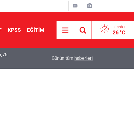
İstanbul
F
KPSS
EĞİTİM
26 °C
5,76
2026 LGS Sonuçları Açıklandı: Her 10 Öğrenciden
04:00
Günün tüm
haberleri
Tercihine Yerleşti