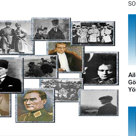
SO
Ail
Gö
Yö