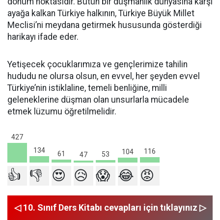
dönüm noktasıdır. Bütün bir düşmanlık dünyasına karşı
ayağa kalkan Türkiye halkının, Türkiye Büyük Millet
Meclisi’ni meydana getirmek hususunda gösterdiği
harikayı ifade eder.
Yetişecek çocuklarımıza ve gençlerimize tahilin
hududu ne olursa olsun, en evvel, her şeyden evvel
Türkiye’nin istiklaline, temeli benliğine, milli
geleneklerine düşman olan unsurlarla mücadele
etmek lüzumu öğretilmelidir.
427
134
116
104
61
53
47
👍
👎
😍
😥
😱
😂
😡
◁ 10. Sınıf Ders Kitabı cevapları için tıklayınız ▷