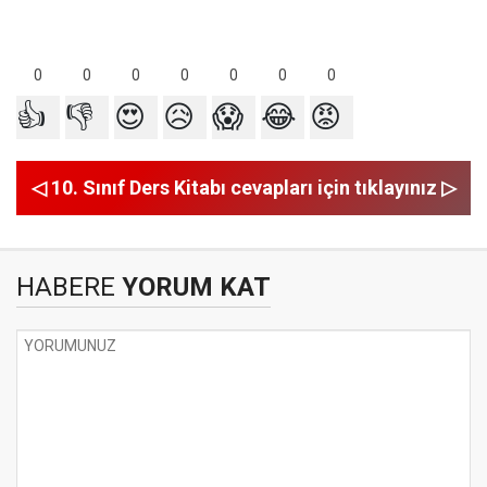
0
0
0
0
0
0
0
👍
👎
😍
😥
😱
😂
😡
◁ 10. Sınıf Ders Kitabı cevapları için tıklayınız ▷
HABERE
YORUM KAT